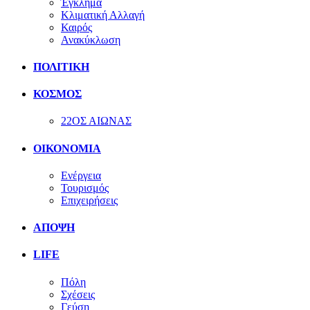
Έγκλημα
Κλιματική Αλλαγή
Καιρός
Ανακύκλωση
ΠΟΛΙΤΙΚΗ
ΚΟΣΜΟΣ
22ΟΣ ΑΙΩΝΑΣ
ΟΙΚΟΝΟΜΙΑ
Ενέργεια
Τουρισμός
Επιχειρήσεις
ΑΠΟΨΗ
LIFE
Πόλη
Σχέσεις
Γεύση