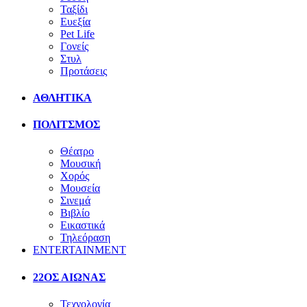
Ταξίδι
Ευεξία
Pet Life
Γονείς
Στυλ
Προτάσεις
ΑΘΛΗΤΙΚΑ
ΠΟΛΙΤΣΜΟΣ
Θέατρο
Μουσική
Χορός
Μουσεία
Σινεμά
Βιβλίο
Εικαστικά
Τηλεόραση
ENTERTAINMENT
22ΟΣ ΑΙΩΝΑΣ
Τεχνολογία