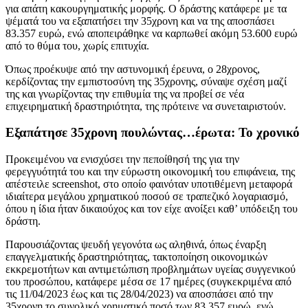
για απάτη κακουργηματικής μορφής. Ο δράστης κατάφερε με τα
ψέματά του να εξαπατήσει την 35χρονη και να της αποσπάσει
83.357 ευρώ, ενώ αποπειράθηκε να καρπωθεί ακόμη 53.600 ευρώ
από το θύμα του, χωρίς επιτυχία.
Όπως προέκυψε από την αστυνομική έρευνα, ο 28χρονος,
κερδίζοντας την εμπιστοσύνη της 35χρονης, σύναψε σχέση μαζί
της και γνωρίζοντας την επιθυμία της να προβεί σε νέα
επιχειρηματική δραστηριότητα, της πρότεινε να συνεταιριστούν.
Εξαπάτησε 35χρονη πουλώντας…έρωτα: Το χρονικό
Προκειμένου να ενισχύσει την πεποίθησή της για την
φερεγγυότητά του και την εύρωστη οικονομική του επιφάνεια, της
απέστειλε screenshot, στο οποίο φαινόταν υποτιθέμενη μεταφορά
ιδιαίτερα μεγάλου χρηματικού ποσού σε τραπεζικό λογαριασμό,
όπου η ίδια ήταν δικαιούχος και τον είχε ανοίξει καθ’ υπόδειξη του
δράστη.
Παρουσιάζοντας ψευδή γεγονότα ως αληθινά, όπως έναρξη
επαγγελματικής δραστηριότητας, τακτοποίηση οικονομικών
εκκρεμοτήτων και αντιμετώπιση προβλημάτων υγείας συγγενικού
του προσώπου, κατάφερε μέσα σε 17 ημέρες (συγκεκριμένα από
τις 11/04/2023 έως και τις 28/04/2023) να αποσπάσει από την
35χρονη το συνολικό χρηματικό ποσό των 83.357 ευρώ, ενώ