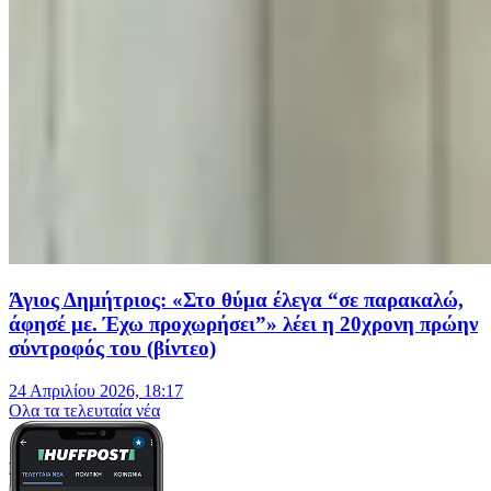
Άγιος Δημήτριος: «Στο θύμα έλεγα “σε παρακαλώ,
άφησέ με. Έχω προχωρήσει”» λέει η 20χρονη πρώην
σύντροφός του (βίντεο)
24 Απριλίου 2026, 18:17
Oλα τα τελευταία νέα