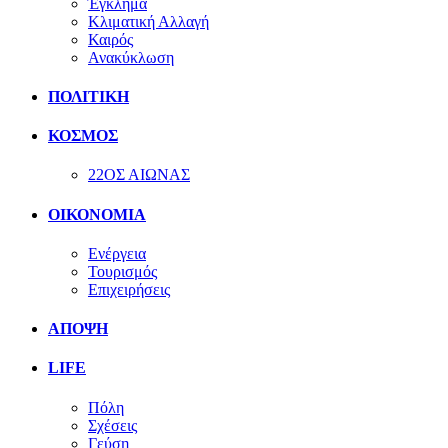
Έγκλημα
Κλιματική Αλλαγή
Καιρός
Ανακύκλωση
ΠΟΛΙΤΙΚΗ
ΚΟΣΜΟΣ
22ΟΣ ΑΙΩΝΑΣ
ΟΙΚΟΝΟΜΙΑ
Ενέργεια
Τουρισμός
Επιχειρήσεις
ΑΠΟΨΗ
LIFE
Πόλη
Σχέσεις
Γεύση