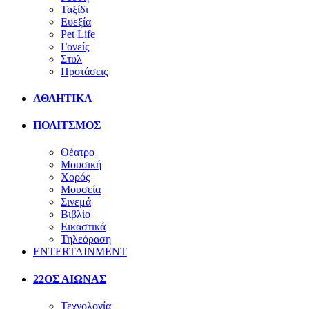
Ταξίδι
Ευεξία
Pet Life
Γονείς
Στυλ
Προτάσεις
ΑΘΛΗΤΙΚΑ
ΠΟΛΙΤΣΜΟΣ
Θέατρο
Μουσική
Χορός
Μουσεία
Σινεμά
Βιβλίο
Εικαστικά
Τηλεόραση
ENTERTAINMENT
22ΟΣ ΑΙΩΝΑΣ
Τεχνολογία