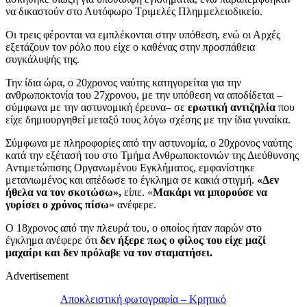
να δικαστούν στο Αυτόφωρο Τριμελές Πλημμελειοδικείο.
Οι τρεις φέρονται να εμπλέκονται στην υπόθεση, ενώ οι Αρχές
εξετάζουν τον ρόλο που είχε ο καθένας στην προσπάθεια
συγκάλυψής της.
Την ίδια ώρα, ο 20χρονος ναύτης κατηγορείται για την
ανθρωποκτονία του 27χρονου, με την υπόθεση να αποδίδεται –
σύμφωνα με την αστυνομική έρευνα– σε
ερωτική αντιζηλία
που
είχε δημιουργηθεί μεταξύ τους λόγω σχέσης με την ίδια γυναίκα.
Σύμφωνα με πληροφορίες από την αστυνομία, ο 20χρονος ναύτης
κατά την εξέτασή του στο Τμήμα Ανθρωποκτονιών της Διεύθυνσης
Αντιμετώπισης Οργανωμένου Εγκλήματος, εμφανίστηκε
μετανιωμένος και απέδωσε το έγκλημα σε κακιά στιγμή.
«Δεν
ήθελα να τον σκοτώσω»,
είπε. «
Μακάρι να μπορούσε να
γυρίσει ο χρόνος πίσω
» ανέφερε.
Ο 18χρονος από την πλευρά του, ο οποίος ήταν παρών στο
έγκλημα ανέφερε ότι
δεν ήξερε πως ο φίλος του είχε μαζί
μαχαίρι και δεν πρόλαβε να τον σταματήσει.
Advertisement
Αποκλειστική φωτογραφία – Κρητικό