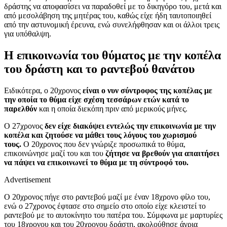
δράστης να αποφασίσει να παραδοθεί με το δικηγόρο του, μετά και
από μεσολάβηση της μητέρας του, καθώς είχε ήδη ταυτοποιηθεί
από την αστυνομική έρευνα, ενώ συνελήφθησαν και οι άλλοι τρεις
για υπόθαλψη.
Η επικοινωνία του θύματος με την κοπέλα
του δράστη και το ραντεβού θανάτου
Ειδικότερα, ο 20χρονος
είναι ο νυν σύντροφος της κοπέλας με
την οποία το θύμα είχε σχέση τεσσάρων ετών κατά το
παρελθόν
και η οποία διεκόπη πριν από μερικούς μήνες.
Ο 27χρονος
δεν είχε διακόψει εντελώς την επικοινωνία με την
κοπέλα και ζητούσε να μάθει τους λόγους του χωρισμού
τους.
Ο 20χρονος που δεν γνώριζε προσωπικά το θύμα,
επικοινώνησε μαζί του και του
ζήτησε να βρεθούν για απαιτήσει
να πάψει να επικοινωνεί το θύμα με τη σύντροφό του.
Advertisement
Ο 20χρονος πήγε στο ραντεβού μαζί με έναν 18χρονο φίλο του,
ενώ ο 27χρονος έφτασε στο σημείο στο οποίο είχε κλειστεί το
ραντεβού με το αυτοκίνητο του πατέρα του. Σύμφωνα με μαρτυρίες
του 18χρονου και του 20χρονου δράστη, ακολούθησε άγρια