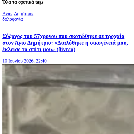
Όλα τα σχετικά tags
Αγιος Δημήτριος
δολοφονία
Σύζυγος του 57χρονου που σκοτώθηκε σε τροχαίο
στον Άγιο Δημήτριο: «Διαλύθηκε η οικογένειά μου,
έκλεισε το σπίτι μου» (βίντεο)
10 Ιουνίου 2026, 22:40