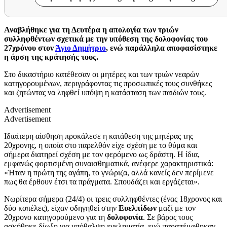
Αναβλήθηκε για τη Δευτέρα η απολογία των τριών
συλληφθέντων σχετικά με την υπόθεση της δολοφονίας του
27χρόνου στον
Άγιο Δημήτριο
, ενώ παράλληλα αποφασίστηκε
η άρση της κράτησής τους.
Στο δικαστήριο κατέθεσαν οι μητέρες και των τριών νεαρών
κατηγορουμένων, περιγράφοντας τις προσωπικές τους συνθήκες
και ζητώντας να ληφθεί υπόψη η κατάσταση των παιδιών τους.
Advertisement
Advertisement
Ιδιαίτερη αίσθηση προκάλεσε η κατάθεση της μητέρας της
20χρονης, η οποία στο παρελθόν είχε σχέση με το θύμα και
σήμερα διατηρεί σχέση με τον φερόμενο ως δράστη. Η ίδια,
εμφανώς φορτισμένη συναισθηματικά, ανέφερε χαρακτηριστικά:
«Ήταν η πρώτη της αγάπη, το γνώριζα, αλλά κανείς δεν περίμενε
πως θα έρθουν έτσι τα πράγματα. Σπουδάζει και εργάζεται».
Νωρίτερα σήμερα (24/4) οι τρεις συλληφθέντες (ένας 18χρονος και
δύο κοπέλες), είχαν οδηγηθεί στην
Ευελπίδων
μαζί με τον
20χρονο κατηγορούμενο για τη
δολοφονία
. Σε βάρος τους
ασκήθηκε δίωξη για υπόθαλψη εγκληματία, ενώ παραπέμφθηκαν