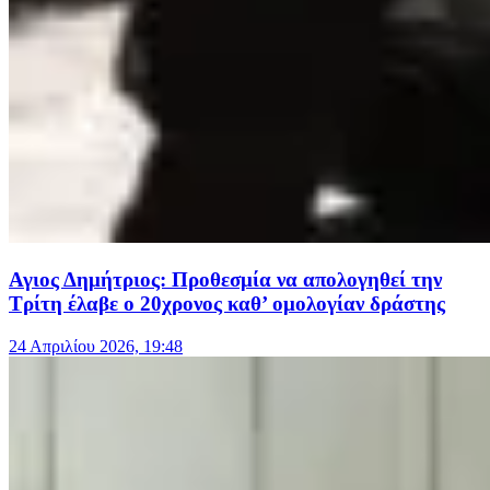
Αγιος Δημήτριος: Προθεσμία να απολογηθεί την
Τρίτη έλαβε ο 20χρονος καθ’ ομολογίαν δράστης
24 Απριλίου 2026, 19:48