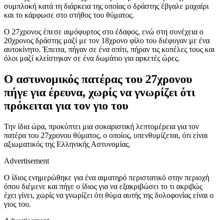
συμπλοκή κατά τη διάρκεια της οποίας ο δράστης έβγαλε μαχαίρι
και το κάρφωσε στο στήθος του θύματος.
Ο 27χρονος έπεσε αιμόφυρτος στο έδαφος, ενώ στη συνέχεια ο
20χρονος δράστης μαζί με τον 18χρονο φίλο του διέφυγαν με ένα
αυτοκίνητο. Έπειτα, πήγαν σε ένα σπίτι, πήραν τις κοπέλες τους και
όλοι μαζί κλείστηκαν σε ένα δωμάτιο για αρκετές ώρες.
Ο αστυνομικός πατέρας του 27χρονου
πήγε για έρευνα, χωρίς να γνωρίζει ότι
πρόκειται για τον γιο του
Την ίδια ώρα, προκύπτει μια σοκαριστική λεπτομέρεια για τον
πατέρα του 27χρονου θύματος, ο οποίος, υπενθυμίζεται, ότι είναι
αξιωματικός της Ελληνικής Αστυνομίας.
Advertisement
Ο ίδιος ενημερώθηκε για ένα αιματηρό περιστατικό στην περιοχή
όπου διέμενε και πήγε ο ίδιος για να εξακριβώσει το τι ακριβώς
έχει γίνει, χωρίς να γνωρίζει ότι θύμα αυτής της δολοφονίας είναι ο
γιος του.