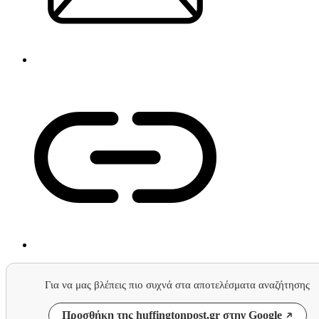
Για να μας βλέπεις πιο συχνά στα αποτελέσματα αναζήτησης
Προσθήκη της huffingtonpost.gr στην Google