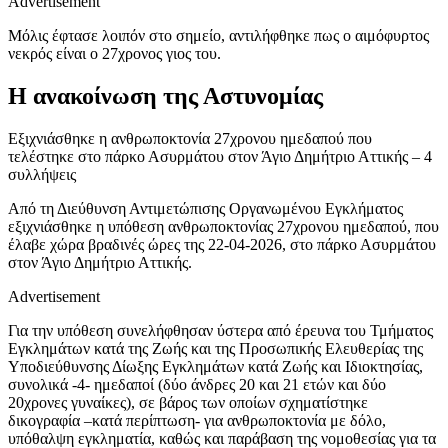
Advertisement
Μόλις έφτασε λοιπόν στο σημείο, αντιλήφθηκε πως ο αιμόφυρτος
νεκρός είναι ο 27χρονος γιος του.
Η ανακοίνωση της Αστυνομίας
Εξιχνιάσθηκε η ανθρωποκτονία 27χρονου ημεδαπού που
τελέστηκε στο πάρκο Ασυρμάτου στον Άγιο Δημήτριο Αττικής – 4
συλλήψεις
Από τη Διεύθυνση Αντιμετώπισης Οργανωμένου Εγκλήματος
εξιχνιάσθηκε η υπόθεση ανθρωποκτονίας 27χρονου ημεδαπού, που
έλαβε χώρα βραδινές ώρες της 22-04-2026, στο πάρκο Ασυρμάτου
στον Άγιο Δημήτριο Αττικής.
Advertisement
Για την υπόθεση συνελήφθησαν ύστερα από έρευνα του Τμήματος
Εγκλημάτων κατά της Ζωής και της Προσωπικής Ελευθερίας της
Υποδιεύθυνσης Δίωξης Εγκλημάτων κατά Ζωής και Ιδιοκτησίας,
συνολικά -4- ημεδαποί (δύο άνδρες 20 και 21 ετών και δύο
20χρονες γυναίκες), σε βάρος των οποίων σχηματίστηκε
δικογραφία –κατά περίπτωση- για ανθρωποκτονία με δόλο,
υπόθαλψη εγκληματία, καθώς και παράβαση της νομοθεσίας για τα