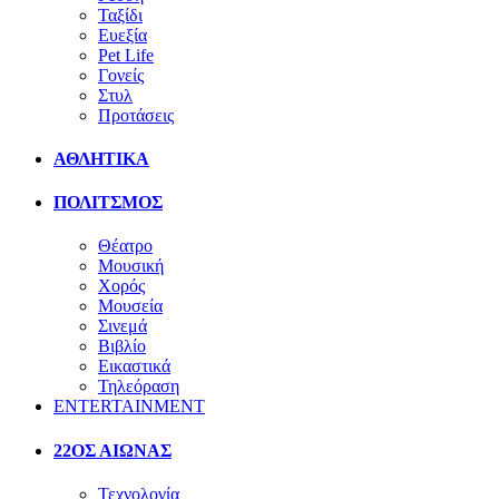
Ταξίδι
Ευεξία
Pet Life
Γονείς
Στυλ
Προτάσεις
ΑΘΛΗΤΙΚΑ
ΠΟΛΙΤΣΜΟΣ
Θέατρο
Μουσική
Χορός
Μουσεία
Σινεμά
Βιβλίο
Εικαστικά
Τηλεόραση
ENTERTAINMENT
22ΟΣ ΑΙΩΝΑΣ
Τεχνολογία