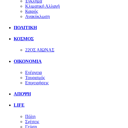
Έγκλημα
Κλιματική Αλλαγή
Καιρός
Ανακύκλωση
ΠΟΛΙΤΙΚΗ
ΚΟΣΜΟΣ
22ΟΣ ΑΙΩΝΑΣ
ΟΙΚΟΝΟΜΙΑ
Ενέργεια
Τουρισμός
Επιχειρήσεις
ΑΠΟΨΗ
LIFE
Πόλη
Σχέσεις
Γεύση