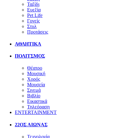
Ταξίδι
Ευεξία
Pet Life
Γονείς
Στυλ
Προτάσεις
ΑΘΛΗΤΙΚΑ
ΠΟΛΙΤΣΜΟΣ
Θέατρο
Μουσική
Χορός
Μουσεία
Σινεμά
Βιβλίο
Εικαστικά
Τηλεόραση
ENTERTAINMENT
22ΟΣ ΑΙΩΝΑΣ
Τεχνολογία