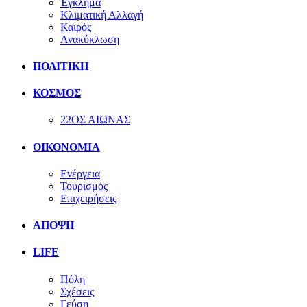
Έγκλημα
Κλιματική Αλλαγή
Καιρός
Ανακύκλωση
ΠΟΛΙΤΙΚΗ
ΚΟΣΜΟΣ
22ΟΣ ΑΙΩΝΑΣ
ΟΙΚΟΝΟΜΙΑ
Ενέργεια
Τουρισμός
Επιχειρήσεις
ΑΠΟΨΗ
LIFE
Πόλη
Σχέσεις
Γεύση