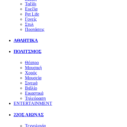
Ταξίδι
Ευεξία
Pet Life
Γονείς
Στυλ
Προτάσεις
ΑΘΛΗΤΙΚΑ
ΠΟΛΙΤΣΜΟΣ
Θέατρο
Μουσική
Χορός
Μουσεία
Σινεμά
Βιβλίο
Εικαστικά
Τηλεόραση
ENTERTAINMENT
22ΟΣ ΑΙΩΝΑΣ
Τεχνολογία