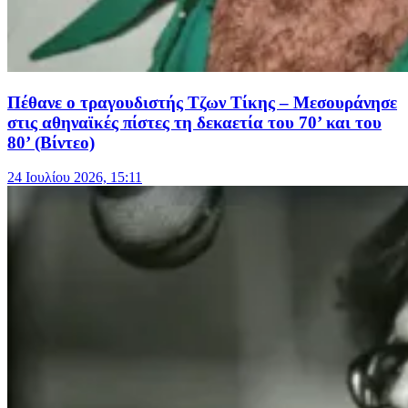
Πέθανε ο τραγουδιστής Τζων Τίκης – Μεσουράνησε
στις αθηναϊκές πίστες τη δεκαετία του 70’ και του
80’ (Βίντεο)
24 Ιουλίου 2026, 15:11