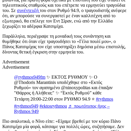
τηλεοπτικούς σταθμούς και του επέτρεπε να ερμηνεύει τραγούδια
του. Σε
συνέντευξή
του στον Ρυθμό 94.9, ο τραγουδιστής ανέφερε
ότι, αν μπορούσε να συνεργαστεί με έναν καλλιτέχνη από το
εξωτερικό, θα επέλεγε τον Εντ Σίραν, ενώ από την Ελλάδα
ξεχωρίζει τα αδέρφια Κατσιμίχα.
Παράλληλα, περιέγραψε τη μοναδική τους συνάντηση και
θυμήθηκε ότι όταν είχε τραγουδήσει το «Γέλα πουλί μου», ο
Πάνος Κατσιμίχας τον είχε υποστηρίξει δημόσια μέσω επιστολής,
δίνοντας θετική έγκριση στην ερμηνεία του.
Advertisement
Advertisement
@rythmos949fm
✨ ΕΚΤΟΣ ΡΥΘΜΟΥ ✨ Ο
@Thodoris Marantinis υποδέχθηκε στο «Εκτός
Ρυθμού» τον αγαπημένο @ninoxypolitas και έπαιξαν
"Θάρρος ή Αλήθεια;" ✨ “Εκτός Ρυθμού” κάθε
Τετάρτη 20:00-22:00 στον ΡΥΘΜΟ 94.9 ⭐️
#rythmos
#rythmos949
#ektosrythmou
♬ πρωτότυπος ήχος –
Rythmos 949
Πιο αναλυτικά, ο Νίνο είπε: «Είχαμε βρεθεί με τον κύριο Πάνο
Κατσιμίχα μία φορά, κάτσαμε για πολλές ώρες, συζητήσαμε. Δεν