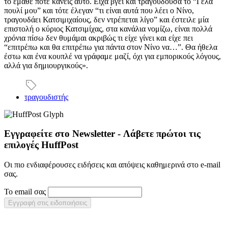
το έμαθε ποτέ κανείς αυτό. Είχα βγει και τραγουδούσα το “Γέλα
πουλί μου” και τότε έλεγαν “τι είναι αυτά που λέει ο Νίνο,
τραγουδάει Κατσιμιχαίους, δεν ντρέπεται λίγο” και έστειλε μία
επιστολή ο κύριος Κατσιμίχας, στα κανάλια νομίζω, είναι πολλά
χρόνια πίσω δεν θυμάμαι ακριβώς τι είχε γίνει και είχε πει
“επιτρέπω και θα επιτρέπω για πάντα στον Νίνο να…”. Θα ήθελα
έστω και ένα κουπλέ να γράφαμε μαζί, όχι για εμπορικούς λόγους,
αλλά για δημιουργικούς».
τραγουδιστής
Εγγραφείτε στο Newsletter - Λάβετε πρώτοι τις
επιλογές HuffPost
Οι πιο ενδιαφέρουσες ειδήσεις και απόψεις καθημερινά στο e-mail
σας.
Το email σας
Εγγραφή στις ειδοποιήσεις