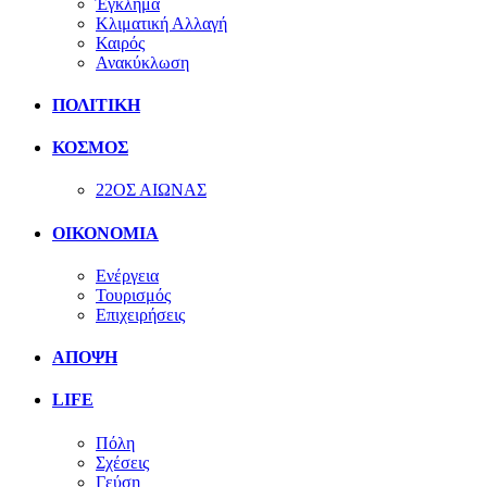
Έγκλημα
Κλιματική Αλλαγή
Καιρός
Ανακύκλωση
ΠΟΛΙΤΙΚΗ
ΚΟΣΜΟΣ
22ΟΣ ΑΙΩΝΑΣ
ΟΙΚΟΝΟΜΙΑ
Ενέργεια
Τουρισμός
Επιχειρήσεις
ΑΠΟΨΗ
LIFE
Πόλη
Σχέσεις
Γεύση