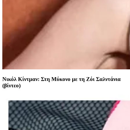
Νικόλ Κίντμαν: Στη Μύκονο με τη Ζόι Σαλντάνια
(βίντεο)