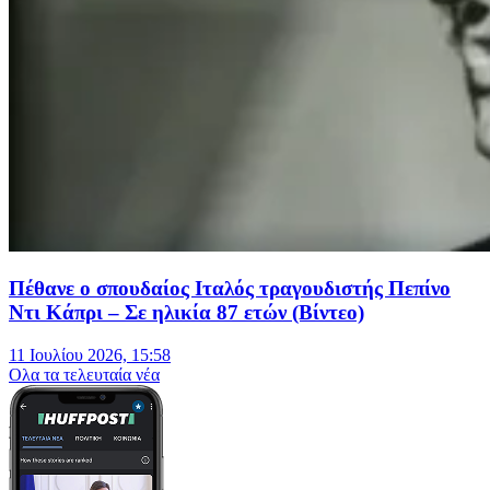
Πέθανε ο σπουδαίος Ιταλός τραγουδιστής Πεπίνο
Ντι Κάπρι – Σε ηλικία 87 ετών (Βίντεο)
11 Ιουλίου 2026, 15:58
Oλα τα τελευταία νέα