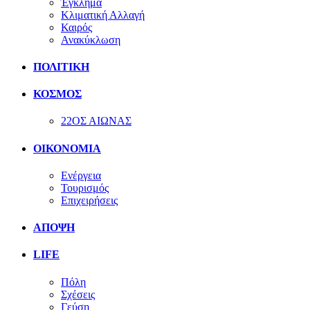
Έγκλημα
Κλιματική Αλλαγή
Καιρός
Ανακύκλωση
ΠΟΛΙΤΙΚΗ
ΚΟΣΜΟΣ
22ΟΣ ΑΙΩΝΑΣ
ΟΙΚΟΝΟΜΙΑ
Ενέργεια
Τουρισμός
Επιχειρήσεις
ΑΠΟΨΗ
LIFE
Πόλη
Σχέσεις
Γεύση