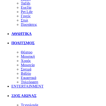
Ταξίδι
Ευεξία
Pet Life
Γονείς
Στυλ
Προτάσεις
ΑΘΛΗΤΙΚΑ
ΠΟΛΙΤΣΜΟΣ
Θέατρο
Μουσική
Χορός
Μουσεία
Σινεμά
Βιβλίο
Εικαστικά
Τηλεόραση
ENTERTAINMENT
22ΟΣ ΑΙΩΝΑΣ
Τεχνολογία