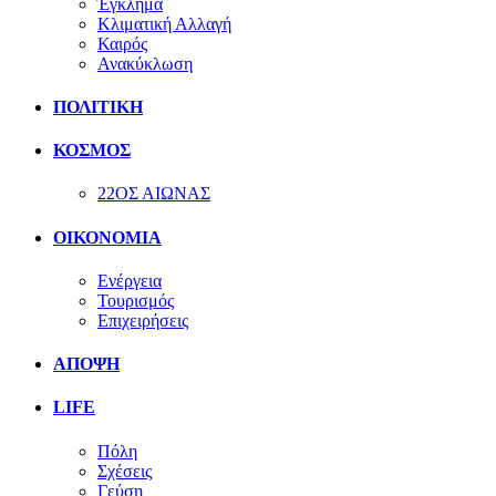
Έγκλημα
Κλιματική Αλλαγή
Καιρός
Ανακύκλωση
ΠΟΛΙΤΙΚΗ
ΚΟΣΜΟΣ
22ΟΣ ΑΙΩΝΑΣ
ΟΙΚΟΝΟΜΙΑ
Ενέργεια
Τουρισμός
Επιχειρήσεις
ΑΠΟΨΗ
LIFE
Πόλη
Σχέσεις
Γεύση