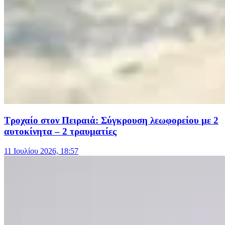
Τροχαίο στον Πειραιά: Σύγκρουση λεωφορείου με 2
αυτοκίνητα – 2 τραυματίες
11 Ιουλίου 2026, 18:57