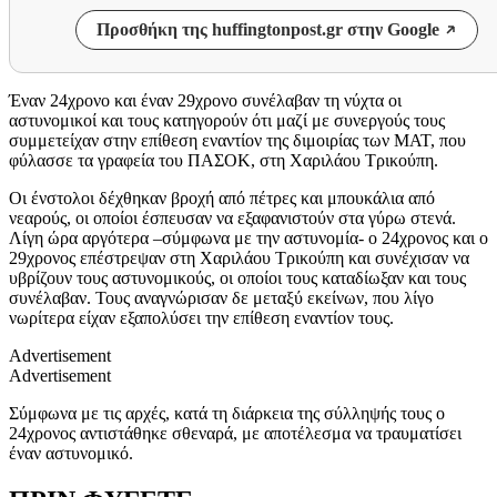
Προσθήκη της huffingtonpost.gr στην Google
Έναν 24χρονο και έναν 29χρονο συνέλαβαν τη νύχτα οι
αστυνομικοί και τους κατηγορούν ότι μαζί με συνεργούς τους
συμμετείχαν στην επίθεση εναντίον της διμοιρίας των ΜΑΤ, που
φύλασσε τα γραφεία του ΠΑΣΟΚ, στη Χαριλάου Τρικούπη.
Οι ένστολοι δέχθηκαν βροχή από πέτρες και μπουκάλια από
νεαρούς, οι οποίοι έσπευσαν να εξαφανιστούν στα γύρω στενά.
Λίγη ώρα αργότερα –σύμφωνα με την αστυνομία- ο 24χρονος και ο
29χρονος επέστρεψαν στη Χαριλάου Τρικούπη και συνέχισαν να
υβρίζουν τους αστυνομικούς, οι οποίοι τους καταδίωξαν και τους
συνέλαβαν. Τους αναγνώρισαν δε μεταξύ εκείνων, που λίγο
νωρίτερα είχαν εξαπολύσει την επίθεση εναντίον τους.
Advertisement
Advertisement
Σύμφωνα με τις αρχές, κατά τη διάρκεια της σύλληψής τους ο
24χρονος αντιστάθηκε σθεναρά, με αποτέλεσμα να τραυματίσει
έναν αστυνομικό.