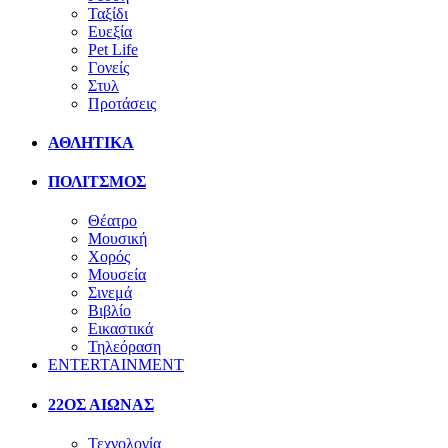
Ταξίδι
Ευεξία
Pet Life
Γονείς
Στυλ
Προτάσεις
ΑΘΛΗΤΙΚΑ
ΠΟΛΙΤΣΜΟΣ
Θέατρο
Μουσική
Χορός
Μουσεία
Σινεμά
Βιβλίο
Εικαστικά
Τηλεόραση
ENTERTAINMENT
22ΟΣ ΑΙΩΝΑΣ
Τεχνολογία