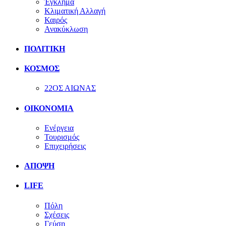
Έγκλημα
Κλιματική Αλλαγή
Καιρός
Ανακύκλωση
ΠΟΛΙΤΙΚΗ
ΚΟΣΜΟΣ
22ΟΣ ΑΙΩΝΑΣ
ΟΙΚΟΝΟΜΙΑ
Ενέργεια
Τουρισμός
Επιχειρήσεις
ΑΠΟΨΗ
LIFE
Πόλη
Σχέσεις
Γεύση