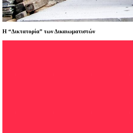
Η “Δικτατορία” των Δικαιωματιστών