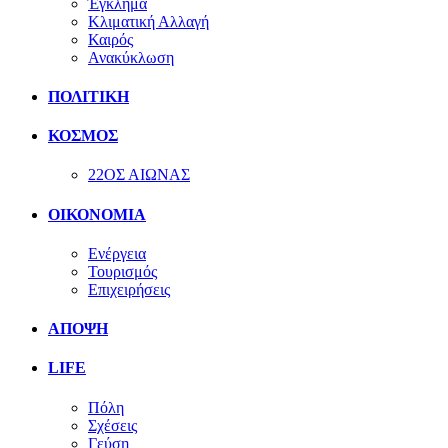
Έγκλημα
Κλιματική Αλλαγή
Καιρός
Ανακύκλωση
ΠΟΛΙΤΙΚΗ
ΚΟΣΜΟΣ
22ΟΣ ΑΙΩΝΑΣ
ΟΙΚΟΝΟΜΙΑ
Ενέργεια
Τουρισμός
Επιχειρήσεις
ΑΠΟΨΗ
LIFE
Πόλη
Σχέσεις
Γεύση