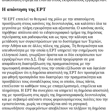
Η απάντηση της ΕΡΤ
“Η ΕΡΤ επιτελεί το θεσμικό της ρόλο με την απαιτούμενη
προσήλωση στους κανόνες της δεοντολογίας, και καλύπτει όλα τα
γεγονότα με πλήρη εγκυρότητα και αξιοπιστία. Ο κανόνας αυτός
τηρήθηκε απόλυτα από το ειδησεογραφικό τμήμα της δημόσιας
τηλεόρασης και ραδιοφωνίας και ως προς την κάλυψη και
μετάδοση των συγκεντρώσεων για το δυστύχημα των Τεμπών,
στην Αθήνα και σε άλλες πόλεις της χώρας. Τη θεσμικότητα και
υπευθυνότητα με την οποία η EΡΤ υπηρετεί την ενημέρωση του
ελληνικού λαού, γνωρίζουν άριστα και οι δύο εκπρόσωποι των
εργαζομένων στο Δ.Σ. Παρ΄ όλα αυτά προχώρησαν σε μια
απαράδεκτη διαστρέβλωση της πραγματικότητας με την
πρωτοφανή ανακοίνωσή τους την οποία εξέδωσαν αν και όφειλαν
να γνωρίζουν ότι η δημόσια αποστολή της ΕΡΤ δεν προσφέρεται
για φθηνή προπαγάνδα που διαστρέφει την πραγματικότητα και
προσβάλλει τους συναδέλφους τους οι οποίοι, όπως πάντα,
επιτέλεσαν το καθήκον τους με επαγγελματισμό, επιμέλεια και
πληρότητα. Η ΕΡΤ θα συνεχίσει να υπηρετεί τη δημόσια αποστολή
της με προσήλωση στις αρχές της δημοσιογραφικής δεοντολογίας
και με σεβασμό απέναντι στους φορολογούμενους πολίτες που την
εμπιστεύονται, χωρίς να επηρεάζεται από τη ρητορική
οποιωνδήποτε συμφερόντων αποβλέπουν να πλήξουν τη δημόσια