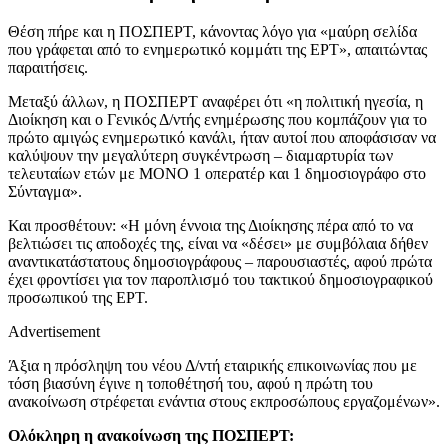
Θέση πήρε και η ΠΟΣΠΕΡΤ, κάνοντας λόγο για «μαύρη σελίδα
που γράφεται από το ενημερωτικό κομμάτι της ΕΡΤ», απαιτώντας
παραιτήσεις.
Μεταξύ άλλων, η ΠΟΣΠΕΡΤ αναφέρει ότι «η πολιτική ηγεσία, η
Διοίκηση και ο Γενικός Δ/ντής ενημέρωσης που κομπάζουν για το
πρώτο αμιγώς ενημερωτικό κανάλι, ήταν αυτοί που αποφάσισαν να
καλύψουν την μεγαλύτερη συγκέντρωση – διαμαρτυρία των
τελευταίων ετών με ΜΟΝΟ 1 οπερατέρ και 1 δημοσιογράφο στο
Σύνταγμα».
Και προσθέτουν: «Η μόνη έννοια της Διοίκησης πέρα από το να
βελτιώσει τις αποδοχές της, είναι να «δέσει» με συμβόλαια δήθεν
αναντικατάστατους δημοσιογράφους – παρουσιαστές, αφού πρώτα
έχει φροντίσει για τον παροπλισμό του τακτικού δημοσιογραφικού
προσωπικού της ΕΡΤ.
Advertisement
Άξια η πρόσληψη του νέου Δ/ντή εταιρικής επικοινωνίας που με
τόση βιασύνη έγινε η τοποθέτησή του, αφού η πρώτη του
ανακοίνωση στρέφεται ενάντια στους εκπροσώπους εργαζομένων».
Ολόκληρη η ανακοίνωση της ΠΟΣΠΕΡΤ: