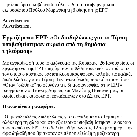
Την ίδια ώρα η κυβέρνηση κάλυψε δια του κυβερνητικού
εκπροσώπου Παύλου Μαρινάκη τη διοίκηση της ΕΡΤ.
Advertisement
Advertisement
Εργαζόμενοι ΕΡΤ: «Οι διαδηλώσεις για τα Τέμπη
υποβαθμίστηκαν ακραία από τη δημόσια
τηλεόραση»
Με ανακοίνωσή τους το απόγευμα της Κυριακής, 26 Ιανουαρίου, οι
εργαζόμενοι της ΕΡΤ διαχώρισαν τη θέση τους από τον τρόπο με
τον οποίο ο κρατικός ραδιοτηλεοπτικός φορέας κάλυψε τις μαζικές
διαδηλώσεις για τα Τέμπη. Την ανακοίνωση, που φέρει τον τίτλο
«Όταν ”σώθηκε” το οξυγόνο της δημοσιογραφίας στην ΕΡΤ»,
υπογράφουν οι Γιάννης Δάρρας και Μανώλης Παπανικήτας, οι
οποίοι είναι εκπρόσωποι εργαζομένων στο ΔΣ της ΕΡΤ.
H ανακοίνωση αναφέρει:
″Οι μεγαλειώδεις διαδηλώσεις για το έγκλημα στα Τέμπη σε
ολόκληρη τη χώρα και στο εξωτερικό υποβαθμίστηκαν με ακραίο
τρόπο από την ΕΡΤ. Στο δελτίο ειδήσεων στις 12 το μεσημέρι, την
ώρα δηλαδή που βρισκόταν σε πλήρη εξέλιξη η μαζικότερη