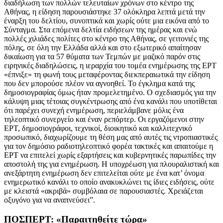
διαδήλωση των πολλών τελευταίων χρόνων στο κέντρο της
Αθήνας, η είδηση παρουσιάστηκε 37 ολόκληρα λεπτά μετά την
έναρξη του δελτίου, συνοπτικά και χωρίς ούτε μια εικόνα από το
Σύνταγμα. Στα επόμενα δελτία ειδήσεων της ημέρας και ενώ
πολλές χιλιάδες πολίτες στο κέντρο της Αθήνας, σε γειτονιές της
πόλης, σε όλη την Ελλάδα αλλά και στο εξωτερικό απαίτησαν
δικαίωση για τα 57 θύματα των Τεμπών με μαζικό παρόν στις
ειρηνικές διαδηλώσεις, η ιεραρχία του τομέα ενημέρωσης της ΕΡΤ
«έπνιξε» τη φωνή τους μεταφέροντας διεκπεραιωτικά την είδηση
που δεν μπορούσε πλέον να αγνοηθεί. Το έγκλημα κατά της
δημοσιογραφίας όμως ήταν προμελετημένο. Ο σχεδιασμός για την
κάλυψη μιας τέτοιας συγκέντρωσης από ένα κανάλι που υποτίθεται
ότι παρέχει συνεχή ενημέρωση, περιελάμβανε μόλις ένα
τηλεοπτικό συνεργείο και έναν ρεπόρτερ. Οι εργαζόμενοι στην
ΕΡΤ, δημοσιογράφοι, τεχνικοί, διοικητικό και καλλιτεχνικό
προσωπικό, διαχωρίζουμε τη θέση μας από αυτές τις ντροπιαστικές
για τον δημόσιο ραδιοτηλεοπτικό φορέα τακτικές και απαιτούμε η
ΕΡΤ να επιτελεί χωρίς εξαρτήσεις και κυβερνητικές παρωπίδες την
αποστολή της για ενημέρωση. Η υποχρέωση για πλουραλιστική και
ανεξάρτητη ενημέρωση δεν επιτελείται ούτε με ένα κατ’ όνομα
ενημερωτικό κανάλι το οποίο ανακυκλώνει τις ίδιες ειδήσεις, ούτε
με κλειστά «ακριβά» συμβόλαια σε παρουσιαστές. Χρειάζεται
οξυγόνο για να αναπνεύσει”.
ΠΟΣΠΕΡΤ: «Παραιτηθείτε τώρα»