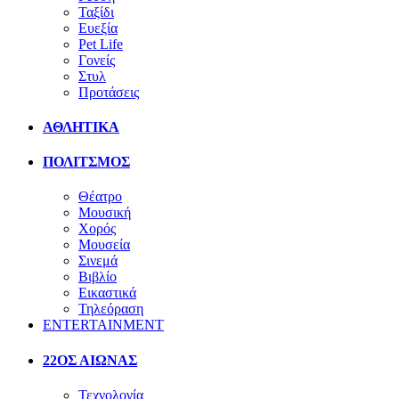
Ταξίδι
Ευεξία
Pet Life
Γονείς
Στυλ
Προτάσεις
ΑΘΛΗΤΙΚΑ
ΠΟΛΙΤΣΜΟΣ
Θέατρο
Μουσική
Χορός
Μουσεία
Σινεμά
Βιβλίο
Εικαστικά
Τηλεόραση
ENTERTAINMENT
22ΟΣ ΑΙΩΝΑΣ
Τεχνολογία