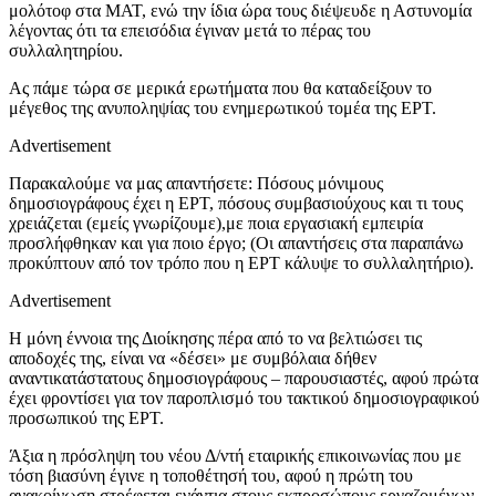
μολότοφ στα ΜΑΤ, ενώ την ίδια ώρα τους διέψευδε η Αστυνομία
λέγοντας ότι τα επεισόδια έγιναν μετά το πέρας του
συλλαλητηρίου.
Ας πάμε τώρα σε μερικά ερωτήματα που θα καταδείξουν το
μέγεθος της ανυποληψίας του ενημερωτικού τομέα της ΕΡΤ.
Advertisement
Παρακαλούμε να μας απαντήσετε: Πόσους μόνιμους
δημοσιογράφους έχει η ΕΡΤ, πόσους συμβασιούχους και τι τους
χρειάζεται (εμείς γνωρίζουμε),με ποια εργασιακή εμπειρία
προσλήφθηκαν και για ποιο έργο; (Οι απαντήσεις στα παραπάνω
προκύπτουν από τον τρόπο που η ΕΡΤ κάλυψε το συλλαλητήριο).
Advertisement
Η μόνη έννοια της Διοίκησης πέρα από το να βελτιώσει τις
αποδοχές της, είναι να «δέσει» με συμβόλαια δήθεν
αναντικατάστατους δημοσιογράφους – παρουσιαστές, αφού πρώτα
έχει φροντίσει για τον παροπλισμό του τακτικού δημοσιογραφικού
προσωπικού της ΕΡΤ.
Άξια η πρόσληψη του νέου Δ/ντή εταιρικής επικοινωνίας που με
τόση βιασύνη έγινε η τοποθέτησή του, αφού η πρώτη του
ανακοίνωση στρέφεται ενάντια στους εκπροσώπους εργαζομένων.