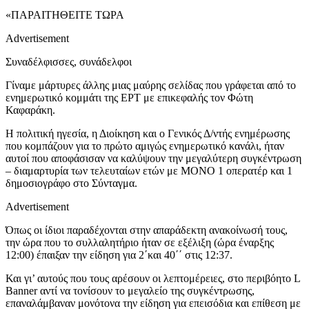
«ΠΑΡΑΙΤΗΘΕΙΤΕ ΤΩΡΑ
Advertisement
Συναδέλφισσες, συνάδελφοι
Γίναμε μάρτυρες άλλης μιας μαύρης σελίδας που γράφεται από το
ενημερωτικό κομμάτι της ΕΡΤ με επικεφαλής τον Φώτη
Καφαράκη.
Η πολιτική ηγεσία, η Διοίκηση και ο Γενικός Δ/ντής ενημέρωσης
που κομπάζουν για το πρώτο αμιγώς ενημερωτικό κανάλι, ήταν
αυτοί που αποφάσισαν να καλύψουν την μεγαλύτερη συγκέντρωση
– διαμαρτυρία των τελευταίων ετών με ΜΟΝΟ 1 οπερατέρ και 1
δημοσιογράφο στο Σύνταγμα.
Advertisement
Όπως οι ίδιοι παραδέχονται στην απαράδεκτη ανακοίνωσή τους,
την ώρα που το συλλαλητήριο ήταν σε εξέλιξη (ώρα έναρξης
12:00) έπαιξαν την είδηση για 2΄και 40΄΄ στις 12:37.
Και γι’ αυτούς που τους αρέσουν οι λεπτομέρειες, στο περιβόητο L
Banner αντί να τονίσουν το μεγαλείο της συγκέντρωσης,
επαναλάμβαναν μονότονα την είδηση για επεισόδια και επίθεση με