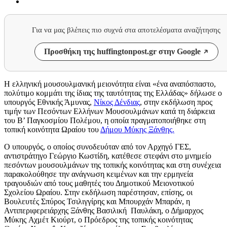
Για να μας βλέπεις πιο συχνά στα αποτελέσματα αναζήτησης
Προσθήκη της huffingtonpost.gr στην Google
Η ελληνική μουσουλμανική μειονότητα είναι «ένα αναπόσπαστο,
πολύτιμο κομμάτι της ίδιας της ταυτότητας της Ελλάδας» δήλωσε ο
υπουργός Εθνικής Άμυνας,
Νίκος Δένδιας
, στην εκδήλωση προς
τιμήν των Πεσόντων Ελλήνων Μουσουλμάνων κατά τη διάρκεια
του Β’ Παγκοσμίου Πολέμου, η οποία πραγματοποιήθηκε στη
τοπική κοινότητα Ωραίου του
Δήμου Μύκης Ξάνθης.
Ο υπουργός, ο οποίος συνοδευόταν από τον Αρχηγό ΓΕΣ,
αντιστράτηγο Γεώργιο Κωστίδη, κατέθεσε στεφάνι στο μνημείο
πεσόντων μουσουλμάνων της τοπικής κοινότητας και στη συνέχεια
παρακολούθησε την ανάγνωση κειμένων και την ερμηνεία
τραγουδιών από τους μαθητές του Δημοτικού Μειονοτικού
Σχολείου Ωραίου. Στην εκδήλωση παρέστησαν, επίσης, οι
Βουλευτές Σπύρος Τσιλιγγίρης και Μπουρχάν Μπαράν, η
Αντιπεριφερειάρχης Ξάνθης Βασιλική Παυλάκη, ο Δήμαρχος
Μύκης Αχμέτ Κιούρτ, ο Πρόεδρος της τοπικής κοινότητας