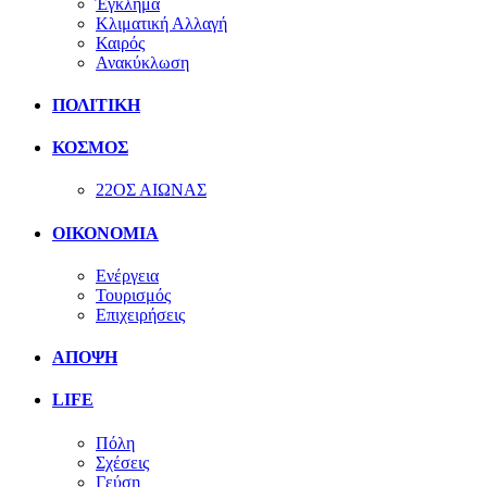
Έγκλημα
Κλιματική Αλλαγή
Καιρός
Ανακύκλωση
ΠΟΛΙΤΙΚΗ
ΚΟΣΜΟΣ
22ΟΣ ΑΙΩΝΑΣ
ΟΙΚΟΝΟΜΙΑ
Ενέργεια
Τουρισμός
Επιχειρήσεις
ΑΠΟΨΗ
LIFE
Πόλη
Σχέσεις
Γεύση