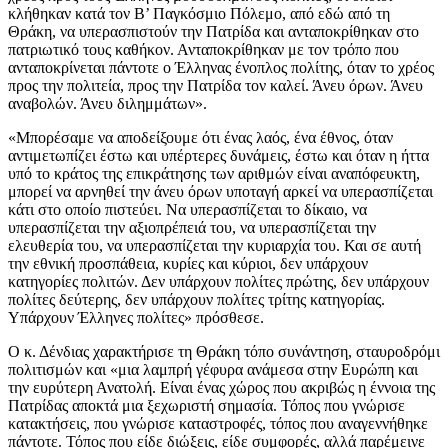
κλήθηκαν κατά τον Β’ Παγκόσμιο Πόλεμο, από εδώ από τη
Θράκη, να υπερασπιστούν την Πατρίδα και ανταποκρίθηκαν στο
πατριωτικό τους καθήκον. Ανταποκρίθηκαν με τον τρόπο που
ανταποκρίνεται πάντοτε ο Έλληνας ένοπλος πολίτης, όταν το χρέος
προς την πολιτεία, προς την Πατρίδα τον καλεί. Άνευ όρων. Άνευ
αναβολών. Άνευ διλημμάτων».
«Μπορέσαμε να αποδείξουμε ότι ένας λαός, ένα έθνος, όταν
αντιμετωπίζει έστω και υπέρτερες δυνάμεις, έστω και όταν η ήττα
υπό το κράτος της επικράτησης των αριθμών είναι αναπόφευκτη,
μπορεί να αρνηθεί την άνευ όρων υποταγή αρκεί να υπερασπίζεται
κάτι στο οποίο πιστεύει. Να υπερασπίζεται το δίκαιο, να
υπερασπίζεται την αξιοπρέπειά του, να υπερασπίζεται την
ελευθερία του, να υπερασπίζεται την κυριαρχία του. Και σε αυτή
την εθνική προσπάθεια, κυρίες και κύριοι, δεν υπάρχουν
κατηγορίες πολιτών. Δεν υπάρχουν πολίτες πρώτης, δεν υπάρχουν
πολίτες δεύτερης, δεν υπάρχουν πολίτες τρίτης κατηγορίας.
Υπάρχουν Έλληνες πολίτες» πρόσθεσε.
Ο κ. Δένδιας χαρακτήρισε τη Θράκη τόπο συνάντηση, σταυροδρόμι
πολιτισμών και «μια λαμπρή γέφυρα ανάμεσα στην Ευρώπη και
την ευρύτερη Ανατολή. Είναι ένας χώρος που ακριβώς η έννοια της
Πατρίδας αποκτά μια ξεχωριστή σημασία. Τόπος που γνώρισε
κατακτήσεις, που γνώρισε καταστροφές, τόπος που αναγεννήθηκε
πάντοτε. Τόπος που είδε διώξεις, είδε συμφορές, αλλά παρέμεινε