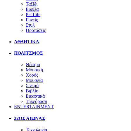
Ταξίδι
Ευεξία
Pet Life
Γονείς
Στυλ
Προτάσεις
ΑΘΛΗΤΙΚΑ
ΠΟΛΙΤΣΜΟΣ
Θέατρο
Μουσική
Χορός
Μουσεία
Σινεμά
Βιβλίο
Εικαστικά
Τηλεόραση
ENTERTAINMENT
22ΟΣ ΑΙΩΝΑΣ
Τεχνολογία