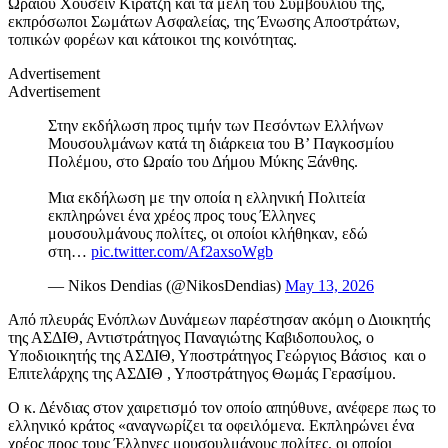
Ωραίου Χουσεΐν Κιρατζή και τα μέλη του Συμβουλίου της,
εκπρόσωποι Σωμάτων Ασφαλείας, της Ένωσης Αποστράτων,
τοπικών φορέων και κάτοικοι της κοινότητας.
Advertisement
Advertisement
Στην εκδήλωση προς τιμήν των Πεσόντων Ελλήνων
Μουσουλμάνων κατά τη διάρκεια του Β’ Παγκοσμίου
Πολέμου, στο Ωραίο του Δήμου Μύκης Ξάνθης.
Μια εκδήλωση με την οποία η ελληνική Πολιτεία
εκπληρώνει ένα χρέος προς τους Έλληνες
μουσουλμάνους πολίτες, οι οποίοι κλήθηκαν, εδώ
στη…
pic.twitter.com/Af2axsoWgb
— Nikos Dendias (@NikosDendias)
May 13, 2026
Από πλευράς Ενόπλων Δυνάμεων παρέστησαν ακόμη ο Διοικητής
της ΑΣΔΙΘ, Αντιστράτηγος Παναγιώτης Καβιδοπουλος, ο
Υποδιοικητής της ΑΣΔΙΘ, Υποστράτηγος Γεώργιος Βάσιος και ο
Επιτελάρχης της ΑΣΔΙΘ , Υποστράτηγος Θωμάς Γερασίμου.
Ο κ. Δένδιας στον χαιρετισμό τον οποίο απηύθυνε, ανέφερε πως το
ελληνικό κράτος «αναγνωρίζει τα οφειλόμενα. Εκπληρώνει ένα
χρέος προς τους Έλληνες μουσουλμάνους πολίτες, οι οποίοι