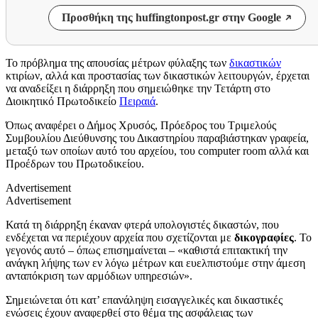
Προσθήκη της huffingtonpost.gr στην Google
Το πρόβλημα της απουσίας μέτρων φύλαξης των
δικαστικών
κτιρίων, αλλά και προστασίας των δικαστικών λειτουργών, έρχεται
να αναδείξει η διάρρηξη που σημειώθηκε την Τετάρτη στο
Διοικητικό Πρωτοδικείο
Πειραιά
.
Όπως αναφέρει ο Δήμος Χρυσός, Πρόεδρος του Τριμελούς
Συμβουλίου Διεύθυνσης του Δικαστηρίου παραβιάστηκαν γραφεία,
μεταξύ των οποίων αυτό του αρχείου, του computer room αλλά και
Προέδρων του Πρωτοδικείου.
Advertisement
Advertisement
Κατά τη διάρρηξη έκαναν φτερά υπολογιστές δικαστών, που
ενδέχεται να περιέχουν αρχεία που σχετίζονται με
δικογραφίες
. Το
γεγονός αυτό – όπως επισημαίνεται – «καθιστά επιτακτική την
ανάγκη λήψης των εν λόγω μέτρων και ευελπιστούμε στην άμεση
ανταπόκριση των αρμόδιων υπηρεσιών».
Σημειώνεται ότι κατ’ επανάληψη εισαγγελικές και δικαστικές
ενώσεις έχουν αναφερθεί στο θέμα της ασφάλειας των