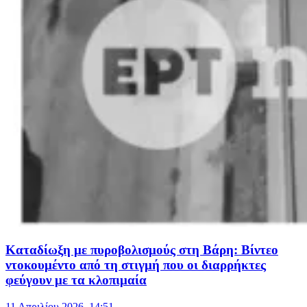
Καταδίωξη με πυροβολισμούς στη Βάρη: Βίντεο
ντοκουμέντο από τη στιγμή που οι διαρρήκτες
φεύγουν με τα κλοπιμαία
11 Απριλίου 2026, 14:51