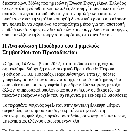
δικαστηρίων. Μόλις προ ημερών η Ένωση Εισαγγελέων Ελλάδος
ανέφερε ότι η εύρυθμη και ασφαλής λειτουργία των δικαστηρίων
αποτελεί αναγκαία προϋπόθεση για την ομαλή εκδίκαση των
υποθέσεων και τη νηφάλια και ορθή δικαστική κρίση και καλούσε
την πολιτεία, να λάβει όλα τα απαραίτητα μέτρα για την αποτροπή
επιθέσεων σε βάρος των δικαστικών και εισαγγελικών λειτουργών,
που ευτελίζουν τη λειτουργία του κράτους στο σύνολό του.
Η Ανακοίνωση Προέδρου του Τριμελούς
Συμβουλίου του Πρωτοδικείου
«Σήμερα, 14 Δεκεμβρίου 2022, κατά τη διάρκεια της νύχτας
σημειώθηκε διάρρηξη στο Διοικητικό Πρωτοδικείο Πειραιά
(Γούναρη 31-33, Πειραιάς). Παραβιάσθηκαν επτά (7) πόρτες
γραφείων, μεταξύ των οποίων στο αρχείο του Δικαστηρίου, στο
computer room και σε γραφεία Προέδρων. Εκλάπησαν, μεταξύ
άλλων, υπηρεσιακοί υπολογιστές που ανήκουν σε δικαστές και
πιθανόν περιέχουν αρχεία που σχετίζονται με εκκρεμείς υποθέσεις.
Το παραπάνω γεγονός οφείλεται στην παντελή έλλειψη μέτρων
ασφαλείας του κτιρίου και συγκεκριμένα στην έλλειψη
αστυνομικής φύλαξης, πορτών ασφαλείας, συναγερμού, καμερών,
μηχανήματος ελέγχου εισερχομένων κλπ.
Το δυσάρεστο αυτό γεγονός καθιστά επιτακτική την ανάγκη λήψης