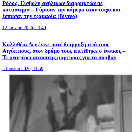
Ρόδος: Εισβολή ανήλικων διαρρηκτών σε
κατάστημα – Γύρισαν την κάμερα στον τοίχο και
έσπασαν την τζαμαρία (Βίντεο)
12 Ιουνίου 2026, 23:40
Καλλιθέα: Δεν έγινε ποτέ διάρρηξη από τους
Αιγύπτιους, στον δρόμο τους επιτέθηκε ο ένοικος –
Τι αναφέρει αυτόπτης μάρτυρας για το συμβάν
5 Ιουνίου 2026, 11:59