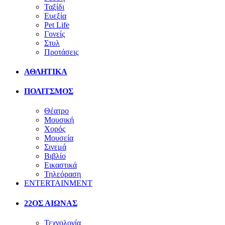
Ταξίδι
Ευεξία
Pet Life
Γονείς
Στυλ
Προτάσεις
ΑΘΛΗΤΙΚΑ
ΠΟΛΙΤΣΜΟΣ
Θέατρο
Μουσική
Χορός
Μουσεία
Σινεμά
Βιβλίο
Εικαστικά
Τηλεόραση
ENTERTAINMENT
22ΟΣ ΑΙΩΝΑΣ
Τεχνολογία