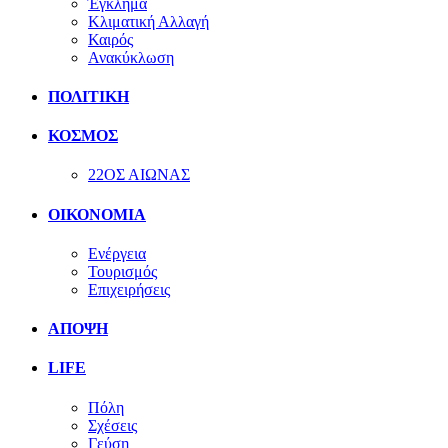
Έγκλημα
Κλιματική Αλλαγή
Καιρός
Ανακύκλωση
ΠΟΛΙΤΙΚΗ
ΚΟΣΜΟΣ
22ΟΣ ΑΙΩΝΑΣ
ΟΙΚΟΝΟΜΙΑ
Ενέργεια
Τουρισμός
Επιχειρήσεις
ΑΠΟΨΗ
LIFE
Πόλη
Σχέσεις
Γεύση