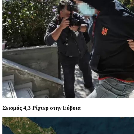
Σεισμός 4,3 Ρίχτερ στην Εύβοια