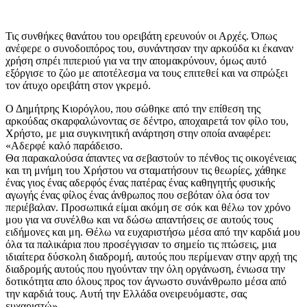
Τις συνθήκες θανάτου του ορειβάτη ερευνούν οι Αρχές. Όπως
ανέφερε ο συνοδοιπόρος του, συνάντησαν την αρκούδα κι έκαναν
χρήση σπρέι πιπεριού για να την απομακρύνουν, όμως αυτό
εξόργισε το ζώο με αποτέλεσμα να τους επιτεθεί και να σπρώξει
τον άτυχο ορειβάτη στον γκρεμό.
Ο Δημήτρης Κιορόγλου, που σώθηκε από την επίθεση της
αρκούδας σκαρφαλώνοντας σε δέντρο, αποχαιρετά τον φίλο του,
Χρήστο, με μια συγκινητική ανάρτηση στην οποία αναφέρει:
«Αδερφέ καλό παράδεισο.
Θα παρακαλούσα άπαντες να σεβαστούν το πένθος τις οικογένειας
και τη μνήμη του Χρήστου να σταματήσουν τις θεωρίες, χάθηκε
ένας γιος ένας αδερφός ένας πατέρας ένας καθηγητής φυσικής
αγωγής ένας φίλος ένας άνθρωπος που σεβόταν όλα όσα τον
περιέβαλαν. Προσωπικά είμαι ακόμη σε σόκ και θέλω τον χρόνο
μου για να συνέλθω και να δώσω απαντήσεις σε αυτούς τους
ειδήμονες και μη. Θέλω να ευχαριστήσω μέσα από την καρδιά μου
όλα τα παλικάρια που προσέγγισαν το σημείο τις πτώσεις, μια
ιδιαίτερα δύσκολη διαδρομή, αυτούς που περίμεναν στην αρχή της
διαδρομής αυτούς που ηγούνταν την όλη οργάνωση, ένιωσα την
δοτικότητα απο όλους προς τον άγνωστο συνάνθρωπο μέσα από
την καρδιά τους. Αυτή την Ελλάδα ονειρευόμαστε, σας
ευχαριστώ».