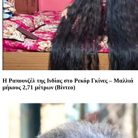
Η Ραπουνζέλ της Ινδίας στο Ρεκόρ Γκίνες – Μαλλιά
μήκους 2,71 μέτρων (Βίντεο)