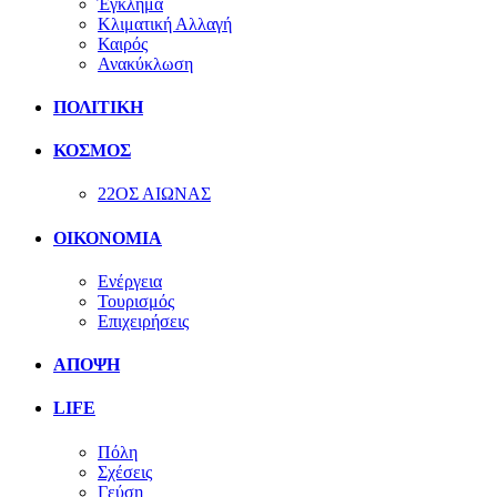
Έγκλημα
Κλιματική Αλλαγή
Καιρός
Ανακύκλωση
ΠΟΛΙΤΙΚΗ
ΚΟΣΜΟΣ
22ΟΣ ΑΙΩΝΑΣ
ΟΙΚΟΝΟΜΙΑ
Ενέργεια
Τουρισμός
Επιχειρήσεις
ΑΠΟΨΗ
LIFE
Πόλη
Σχέσεις
Γεύση