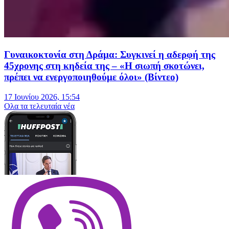
Γυναικοκτονία στη Δράμα: Συγκινεί η αδερφή της
45χρονης στη κηδεία της – «Η σιωπή σκοτώνει,
πρέπει να ενεργοποιηθούμε όλοι» (Βίντεο)
17 Ιουνίου 2026, 15:54
Oλα τα τελευταία νέα