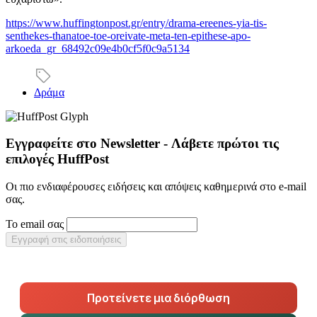
https://www.huffingtonpost.gr/entry/drama-ereenes-yia-tis-
senthekes-thanatoe-toe-oreivate-meta-ten-epithese-apo-
arkoeda_gr_68492c09e4b0cf5f0c9a5134
Δράμα
Εγγραφείτε στο Newsletter - Λάβετε πρώτοι τις
επιλογές HuffPost
Οι πιο ενδιαφέρουσες ειδήσεις και απόψεις καθημερινά στο e-mail
σας.
Το email σας
Εγγραφή στις ειδοποιήσεις
Προτείνετε μια διόρθωση