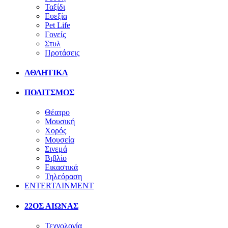
Ταξίδι
Ευεξία
Pet Life
Γονείς
Στυλ
Προτάσεις
ΑΘΛΗΤΙΚΑ
ΠΟΛΙΤΣΜΟΣ
Θέατρο
Μουσική
Χορός
Μουσεία
Σινεμά
Βιβλίο
Εικαστικά
Τηλεόραση
ENTERTAINMENT
22ΟΣ ΑΙΩΝΑΣ
Τεχνολογία