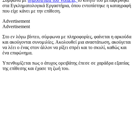
Σύμφωνα με
δημοσίευμα του
Voria.gr,
το κινητό του μεταφέρθηκε
στα Εγκληματολογικά Εργαστήρια, όπου εντοπίστηκε η καταγραφή
που είχε κάνει με την επίθεση.
Advertisement
Advertisement
Στο εν λόγω βίντεο, σύμφωνα με πληροφορίες, φαίνεται η αρκούδα
και ακούγονται συνομιλίες. Ακολουθεί μια αναστάτωση, ακούγεται
να λέει ο ένας στον άλλον να ρίξει σπρέι και το σκυλί, καθώς και
ένα επιφώνημα.
Υπενθυμίζεται πως ο άτυχος ορειβάτης έπεσε σε χαράδρα εξαιτίας
της επίθεσης και έχασε τη ζωή του.