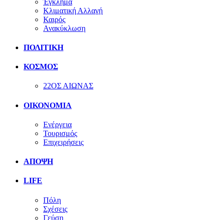
Έγκλημα
Κλιματική Αλλαγή
Καιρός
Ανακύκλωση
ΠΟΛΙΤΙΚΗ
ΚΟΣΜΟΣ
22ΟΣ ΑΙΩΝΑΣ
ΟΙΚΟΝΟΜΙΑ
Ενέργεια
Τουρισμός
Επιχειρήσεις
ΑΠΟΨΗ
LIFE
Πόλη
Σχέσεις
Γεύση