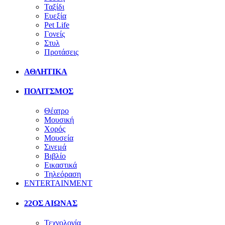
Ταξίδι
Ευεξία
Pet Life
Γονείς
Στυλ
Προτάσεις
ΑΘΛΗΤΙΚΑ
ΠΟΛΙΤΣΜΟΣ
Θέατρο
Μουσική
Χορός
Μουσεία
Σινεμά
Βιβλίο
Εικαστικά
Τηλεόραση
ENTERTAINMENT
22ΟΣ ΑΙΩΝΑΣ
Τεχνολογία