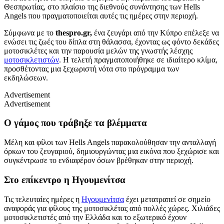
Θεσπρωτίας, στο πλαίσιο της διεθνούς συνάντησης των Hells
Angels που πραγματοποιείται αυτές τις ημέρες στην περιοχή.
Σύμφωνα με το
thespro.gr,
ένα ζευγάρι από την Κύπρο επέλεξε να
ενώσει τις ζωές του δίπλα στη θάλασσα, έχοντας ως φόντο δεκάδες
μοτοσικλέτες και την παρουσία μελών της γνωστής λέσχης
μοτοσικλετιστών
. Η τελετή πραγματοποιήθηκε σε ιδιαίτερο κλίμα,
προσθέτοντας μια ξεχωριστή νότα στο πρόγραμμα των
εκδηλώσεων.
Advertisement
Advertisement
Ο γάμος που τράβηξε τα βλέμματα
Μέλη και φίλοι των Hells Angels παρακολούθησαν την ανταλλαγή
όρκων του ζευγαριού, δημιουργώντας μια εικόνα που ξεχώρισε και
συγκέντρωσε το ενδιαφέρον όσων βρέθηκαν στην περιοχή.
Στο επίκεντρο η Ηγουμενίτσα
Τις τελευταίες ημέρες η
Ηγουμενίτσα
έχει μετατραπεί σε σημείο
αναφοράς για φίλους της μοτοσικλέτας από πολλές χώρες. Χιλιάδες
μοτοσικλετιστές από την Ελλάδα και το εξωτερικό έχουν