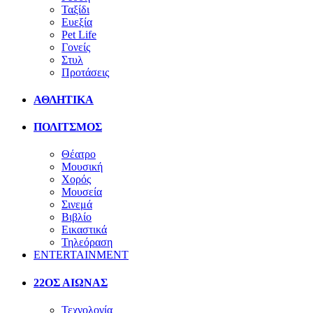
Ταξίδι
Ευεξία
Pet Life
Γονείς
Στυλ
Προτάσεις
ΑΘΛΗΤΙΚΑ
ΠΟΛΙΤΣΜΟΣ
Θέατρο
Μουσική
Χορός
Μουσεία
Σινεμά
Βιβλίο
Εικαστικά
Τηλεόραση
ENTERTAINMENT
22ΟΣ ΑΙΩΝΑΣ
Τεχνολογία