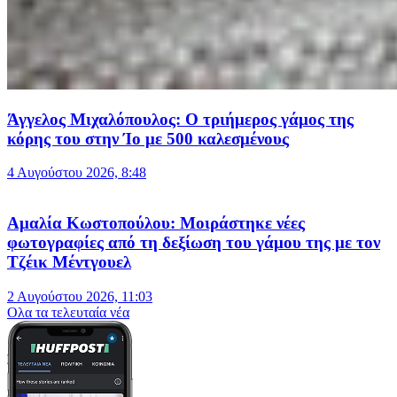
Άγγελος Μιχαλόπουλος: Ο τριήμερος γάμος της
κόρης του στην Ίο με 500 καλεσμένους
4 Αυγούστου 2026, 8:48
Αμαλία Κωστοπούλου: Μοιράστηκε νέες
φωτογραφίες από τη δεξίωση του γάμου της με τον
Τζέικ Μέντγουελ
2 Αυγούστου 2026, 11:03
Oλα τα τελευταία νέα