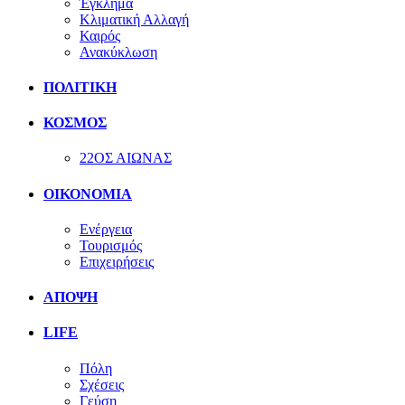
Έγκλημα
Κλιματική Αλλαγή
Καιρός
Ανακύκλωση
ΠΟΛΙΤΙΚΗ
ΚΟΣΜΟΣ
22ΟΣ ΑΙΩΝΑΣ
ΟΙΚΟΝΟΜΙΑ
Ενέργεια
Τουρισμός
Επιχειρήσεις
ΑΠΟΨΗ
LIFE
Πόλη
Σχέσεις
Γεύση