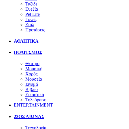
Ταξίδι
Ευεξία
Pet Life
Γονείς
Στυλ
Προτάσεις
ΑΘΛΗΤΙΚΑ
ΠΟΛΙΤΣΜΟΣ
Θέατρο
Μουσική
Χορός
Μουσεία
Σινεμά
Βιβλίο
Εικαστικά
Τηλεόραση
ENTERTAINMENT
22ΟΣ ΑΙΩΝΑΣ
Τεχνολογία