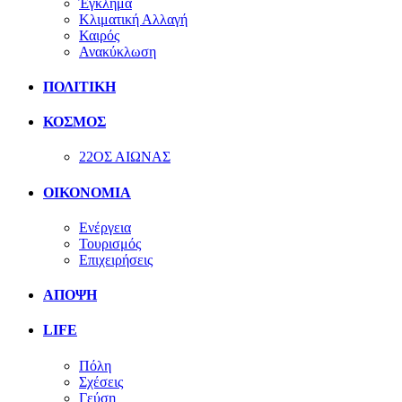
Έγκλημα
Κλιματική Αλλαγή
Καιρός
Ανακύκλωση
ΠΟΛΙΤΙΚΗ
ΚΟΣΜΟΣ
22ΟΣ ΑΙΩΝΑΣ
ΟΙΚΟΝΟΜΙΑ
Ενέργεια
Τουρισμός
Επιχειρήσεις
ΑΠΟΨΗ
LIFE
Πόλη
Σχέσεις
Γεύση