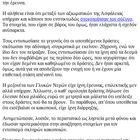
την έρευνα.
Η αλήθεια είναι ότι μεταξύ των αξιωματικών της Ασφάλειας
υπήρχαν και κάποιοι που ενστικτωδώς
στοχοποίησαν τον σύζυγο
.
Τα στοιχεία, που είχαν σε βάρος του όμως, ήταν ελάχιστα ή σχεδόν
ανύπαρκτα.
Τους εντυπωσίασε το γεγονός ότι οι υποτιθέμενοι δράστες
σκότωσαν την αδύναμη -συγκριτικά με εκείνον- 20χρονη, ενώ τον
ίδιο δεν τον πείραξαν. Τους εντυπωσίασαν ότι τα ίχνη από τα δεσμά
του δεν συμβάδιζαν με τις περίπου δύο ώρες, που ισχυρίστηκε ότι
τον είχαν δεμένο και καθηλωμένο οι δράστες. Δεν ήταν αρκετά,
όμως, αυτά για να αποδείξουν την ενοχή του ή να έχουν μία
επιθετική στάση απέναντί του.
Η μεζονέτα των Γλυκών Νερών είχε ίχνη έρευνας, επιλεκτικής μεν
αλλά υπήρχαν. Άλλωστε, ο καθ′ ομολογία δράστης δήλωσε ότι
έλειπαν δέκα χιλιάδες ευρώ σε μετρητά και μάλιστα ότι υπέδειξε
στους δράστες πού θα τα βρουν. Το παράθυρο, απ’όπου υποτίθεται
ότι εισέβαλαν οι κακοποιοί, είχε ίχνη διάρρηξης.
Αντιμετώπισαν, λοιπόν, το περιστατικό ως ληστεία μετά φόνου και
έδωσαν προτεραιότητα στην αναζήτηση στοιχείων για τον
εντοπισμό σκληρών κακοποιών.