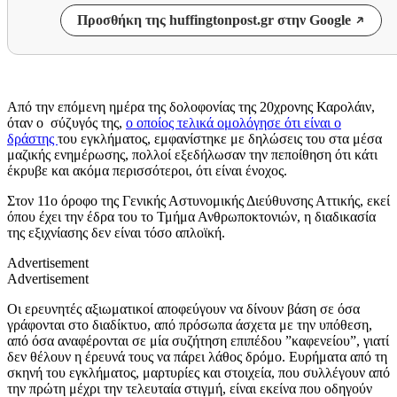
Προσθήκη της huffingtonpost.gr στην Google
Από την επόμενη ημέρα της δολοφονίας της 20χρονης Καρολάιν,
όταν ο σύζυγός της,
ο οποίος τελικά ομολόγησε ότι είναι ο
δράστης
του εγκλήματος, εμφανίστηκε με δηλώσεις του στα μέσα
μαζικής ενημέρωσης, πολλοί εξεδήλωσαν την πεποίθηση ότι κάτι
έκρυβε και ακόμα περισσότεροι, ότι είναι ένοχος.
Στον 11ο όροφο της Γενικής Αστυνομικής Διεύθυνσης Αττικής, εκεί
όπου έχει την έδρα του το Τμήμα Ανθρωποκτονιών, η διαδικασία
της εξιχνίασης δεν είναι τόσο απλοϊκή.
Advertisement
Advertisement
Οι ερευνητές αξιωματικοί αποφεύγουν να δίνουν βάση σε όσα
γράφονται στο διαδίκτυο, από πρόσωπα άσχετα με την υπόθεση,
από όσα αναφέρονται σε μία συζήτηση επιπέδου ”καφενείου”, γιατί
δεν θέλουν η έρευνά τους να πάρει λάθος δρόμο. Ευρήματα από τη
σκηνή του εγκλήματος, μαρτυρίες και στοιχεία, που συλλέγουν από
την πρώτη μέχρι την τελευταία στιγμή, είναι εκείνα που οδηγούν