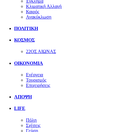
Έγκλημα
Κλιματική Αλλαγή
Καιρός
Ανακύκλωση
ΠΟΛΙΤΙΚΗ
ΚΟΣΜΟΣ
22ΟΣ ΑΙΩΝΑΣ
ΟΙΚΟΝΟΜΙΑ
Ενέργεια
Τουρισμός
Επιχειρήσεις
ΑΠΟΨΗ
LIFE
Πόλη
Σχέσεις
Γεύση