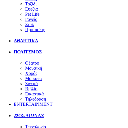
Ταξίδι
Ευεξία
Pet Life
Γονείς
Στυλ
Προτάσεις
ΑΘΛΗΤΙΚΑ
ΠΟΛΙΤΣΜΟΣ
Θέατρο
Μουσική
Χορός
Μουσεία
Σινεμά
Βιβλίο
Εικαστικά
Τηλεόραση
ENTERTAINMENT
22ΟΣ ΑΙΩΝΑΣ
Τεχνολογία