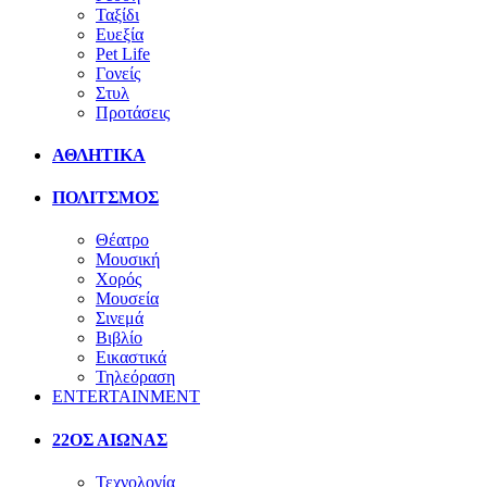
Ταξίδι
Ευεξία
Pet Life
Γονείς
Στυλ
Προτάσεις
ΑΘΛΗΤΙΚΑ
ΠΟΛΙΤΣΜΟΣ
Θέατρο
Μουσική
Χορός
Μουσεία
Σινεμά
Βιβλίο
Εικαστικά
Τηλεόραση
ENTERTAINMENT
22ΟΣ ΑΙΩΝΑΣ
Τεχνολογία