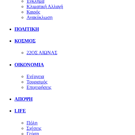
Έγκλημα
Κλιματική Αλλαγή
Καιρός
Ανακύκλωση
ΠΟΛΙΤΙΚΗ
ΚΟΣΜΟΣ
22ΟΣ ΑΙΩΝΑΣ
ΟΙΚΟΝΟΜΙΑ
Ενέργεια
Τουρισμός
Επιχειρήσεις
ΑΠΟΨΗ
LIFE
Πόλη
Σχέσεις
Γεύση