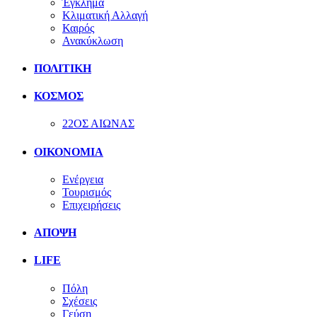
Έγκλημα
Κλιματική Αλλαγή
Καιρός
Ανακύκλωση
ΠΟΛΙΤΙΚΗ
ΚΟΣΜΟΣ
22ΟΣ ΑΙΩΝΑΣ
ΟΙΚΟΝΟΜΙΑ
Ενέργεια
Τουρισμός
Επιχειρήσεις
ΑΠΟΨΗ
LIFE
Πόλη
Σχέσεις
Γεύση