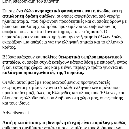
μόνη υπερδύναμη του πλανήτη.
Επίσης
ένα άλλο ανησυχητικό φαινόμενο είναι η άνοδος και η
ατιμώρητη δράση ομάδων,
οι οποίες απαρτίζονται από νεαρής
ηλικίας άτομα, που δηλώνουν προοδευτικές και οι οποίες δρουν με
βίαιο και απολυταρχικό τρόπο προκειμένου να επιβάλλουν τις
απόψεις τους είτε στο Πανεπιστήμιο, είτε εκτός αυτού. Οι
περισσότεροι αν και υποστηρίζουν την ανεξαρτησία άλλων λαών,
εκφράζουν μια απέχθεια για την ελληνική σημαία και το ελληνικό
κράτος.
Βέβαια υπάρχουν και
πολίτες θεωρητικά υψηλού μορφωτικού
επιπέδου
, οι οποίοι συχνά κατέχουν κάποια θέση με επιρροή, εντός
ή και εκτός της χώρας μας και με έναν περίεργο τρόπο γίνονται
οι
καλύτεροι προπαγανδιστές της Τουρκίας.
Οι νέοι αυτοί μαζί με τους διανοούμενους προπαγανδιστές
εκφράζονται με μίσος ενάντια σε κάθε ελληνικό κεκτημένο που
προστατεύει μαζί, όλες τις Ελληνίδες και όλους τους Έλληνες, και
όλους τους αλλοδαπούς που διαβιούν στη χώρα μας, όπως επίσης
και τους ίδιους.
Advertisement
Αυτή η κατάσταση, τη δεδομένη στιγμή είναι παράλογη,
καθώς
αυθαίρετα συνθήματα γεμάτα μίσος, γεμίζουν τους δρόμους των