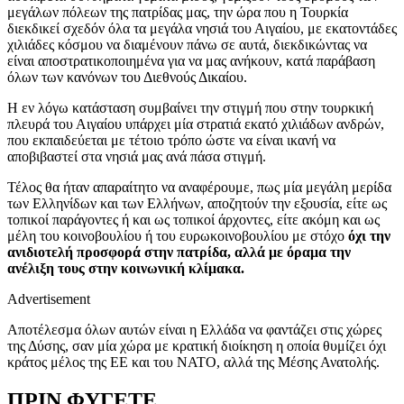
μεγάλων πόλεων της πατρίδας μας, την ώρα που η Τουρκία
διεκδικεί σχεδόν όλα τα μεγάλα νησιά του Αιγαίου, με εκατοντάδες
χιλιάδες κόσμου να διαμένουν πάνω σε αυτά, διεκδικώντας να
είναι αποστρατικοποιημένα για να μας ανήκουν, κατά παράβαση
όλων των κανόνων του Διεθνούς Δικαίου.
Η εν λόγω κατάσταση συμβαίνει την στιγμή που στην τουρκική
πλευρά του Αιγαίου υπάρχει μία στρατιά εκατό χιλιάδων ανδρών,
που εκπαιδεύεται με τέτοιο τρόπο ώστε να είναι ικανή να
αποβιβαστεί στα νησιά μας ανά πάσα στιγμή.
Τέλος θα ήταν απαραίτητο να αναφέρουμε, πως μία μεγάλη μερίδα
των Ελληνίδων και των Ελλήνων, αποζητούν την εξουσία, είτε ως
τοπικοί παράγοντες ή και ως τοπικοί άρχοντες, είτε ακόμη και ως
μέλη του κοινοβουλίου ή του ευρωκοινοβουλίου με στόχο
όχι την
ανιδιοτελή προσφορά στην πατρίδα, αλλά με όραμα την
ανέλιξη τους στην κοινωνική κλίμακα.
Advertisement
Αποτέλεσμα όλων αυτών είναι η Ελλάδα να φαντάζει στις χώρες
της Δύσης, σαν μία χώρα με κρατική διοίκηση η οποία θυμίζει όχι
κράτος μέλος της ΕΕ και του ΝΑΤΟ, αλλά της Μέσης Ανατολής.
ΠΡΙΝ ΦΥΓΕΤΕ