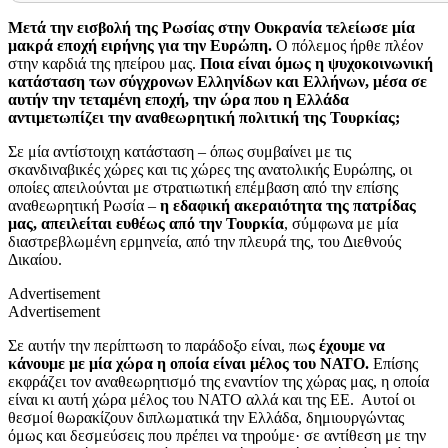
Μετά την εισβολή της Ρωσίας στην Ουκρανία τελείωσε μία
μακρά εποχή ειρήνης για την Ευρώπη.
Ο πόλεμος ήρθε πλέον
στην καρδιά της ηπείρου μας.
Ποια είναι όμως η ψυχοκοινωνική
κατάσταση των σύγχρονων Ελληνίδων και Ελλήνων, μέσα σε
αυτήν την τεταμένη εποχή, την ώρα που η Ελλάδα
αντιμετωπίζει την αναθεωρητική πολιτική της Τουρκίας;
Σε μία αντίστοιχη κατάσταση – όπως συμβαίνει με τις
σκανδιναβικές χώρες και τις χώρες της ανατολικής Ευρώπης, οι
οποίες απειλούνται με στρατιωτική επέμβαση από την επίσης
αναθεωρητική Ρωσία –
η εδαφική ακεραιότητα της πατρίδας
μας, απειλείται ευθέως από την Τουρκία
, σύμφωνα με μία
διαστρεβλωμένη ερμηνεία, από την πλευρά της, του Διεθνούς
Δικαίου.
Advertisement
Advertisement
Σε αυτήν την περίπτωση το παράδοξο είναι, πω
ς έχουμε να
κάνουμε με μία χώρα η οποία είναι μέλος του ΝΑΤΟ.
Επίσης
εκφράζει τον αναθεωρητισμό της εναντίον της χώρας μας, η οποία
είναι κι αυτή χώρα μέλος του ΝΑΤΟ αλλά και της ΕΕ. Αυτοί οι
θεσμοί θωρακίζουν διπλωματικά την Ελλάδα, δημιουργώντας
όμως και δεσμεύσεις που πρέπει να τηρούμε· σε αντίθεση με την