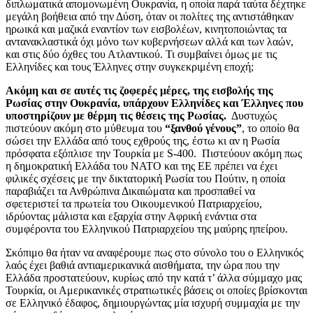
διπλωματικά απομονωμένη Ουκρανία, η οποία παρά ταύτα δέχτηκε
μεγάλη βοήθεια από την Δύση, όταν οι πολίτες της αντιστάθηκαν
ηρωικά και μαζικά εναντίον των εισβολέων, κινητοποιώντας τα
αντανακλαστικά όχι μόνο των κυβερνήσεων αλλά και των λαών,
και στις δύο όχθες του Ατλαντικού. Τι συμβαίνει όμως με τις
Ελληνίδες και τους Έλληνες στην συγκεκριμένη εποχή;
Ακόμη και σε αυτές τις ζοφερές μέρες, της εισβολής της
Ρωσίας στην Ουκρανία, υπάρχουν Ελληνίδες και Έλληνες που
υποστηρίζουν με θέρμη τις θέσεις της Ρωσίας.
Δυστυχώς
πιστεύουν ακόμη στο μύθευμα του
“ξανθού γένους”
, το οποίο θα
σώσει την Ελλάδα από τους εχθρούς της, έστω κι αν η Ρωσία
πρόσφατα εξόπλισε την Τουρκία με S-400. Πιστεύουν ακόμη πως
η δημοκρατική Ελλάδα του ΝΑΤΟ και της ΕΕ πρέπει να έχει
φιλικές σχέσεις με την δικτατορική Ρωσία του Πούτιν, η οποία
παραβιάζει τα Ανθρώπινα Δικαιώματα και προσπαθεί να
σφετεριστεί τα πρωτεία του Οικουμενικού Πατριαρχείου,
ιδρύοντας μάλιστα και εξαρχία στην Αφρική ενάντια στα
συμφέροντα του Ελληνικού Πατριαρχείου της μαύρης ηπείρου.
Σκόπιμο θα ήταν να αναφέρουμε πως στο σύνολο του ο Ελληνικός
λαός έχει βαθιά αντιαμερικανικά αισθήματα, την ώρα που την
Ελλάδα προστατεύουν, κυρίως από την κατά τ’ άλλα σύμμαχο μας
Τουρκία, οι Αμερικανικές στρατιωτικές βάσεις οι οποίες βρίσκονται
σε Ελληνικό έδαφος, δημιουργώντας μία ισχυρή συμμαχία με την