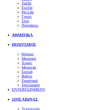
Ταξίδι
Ευεξία
Pet Life
Γονείς
Στυλ
Προτάσεις
ΑΘΛΗΤΙΚΑ
ΠΟΛΙΤΣΜΟΣ
Θέατρο
Μουσική
Χορός
Μουσεία
Σινεμά
Βιβλίο
Εικαστικά
Τηλεόραση
ENTERTAINMENT
22ΟΣ ΑΙΩΝΑΣ
Τεχνολογία