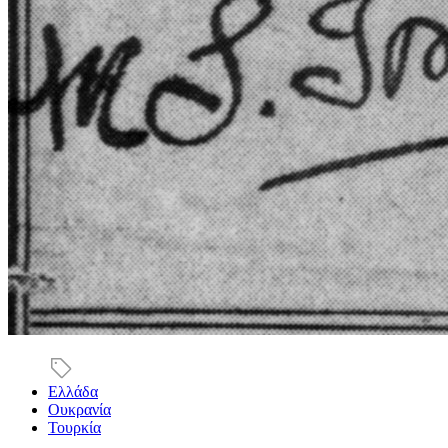
Ελλάδα
Ουκρανία
Τουρκία