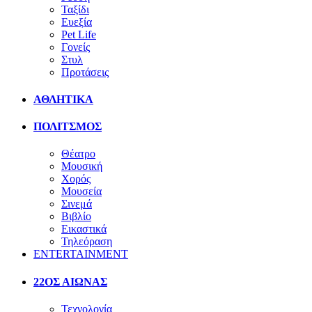
Ταξίδι
Ευεξία
Pet Life
Γονείς
Στυλ
Προτάσεις
ΑΘΛΗΤΙΚΑ
ΠΟΛΙΤΣΜΟΣ
Θέατρο
Μουσική
Χορός
Μουσεία
Σινεμά
Βιβλίο
Εικαστικά
Τηλεόραση
ENTERTAINMENT
22ΟΣ ΑΙΩΝΑΣ
Τεχνολογία