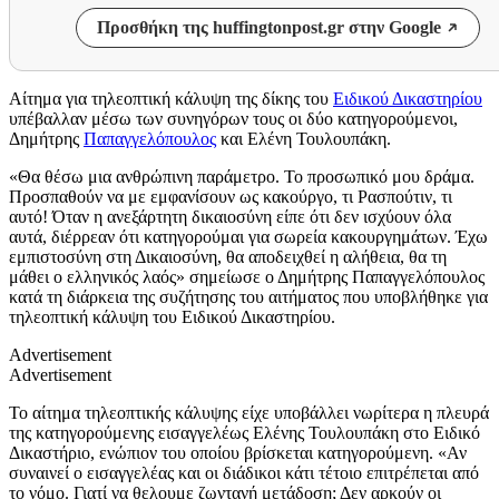
Προσθήκη της huffingtonpost.gr στην Google
Αίτημα για τηλεοπτική κάλυψη της δίκης του
Ειδικού Δικαστηρίου
υπέβαλλαν μέσω των συνηγόρων τους οι δύο κατηγορούμενοι,
Δημήτρης
Παπαγγελόπουλος
και Ελένη Τουλουπάκη.
«Θα θέσω μια ανθρώπινη παράμετρο. Το προσωπικό μου δράμα.
Προσπαθούν να με εμφανίσουν ως κακούργο, τι Ρασπούτιν, τι
αυτό! Όταν η ανεξάρτητη δικαιοσύνη είπε ότι δεν ισχύουν όλα
αυτά, διέρρεαν ότι κατηγορούμαι για σωρεία κακουργημάτων. Έχω
εμπιστοσύνη στη Δικαιοσύνη, θα αποδειχθεί η αλήθεια, θα τη
μάθει ο ελληνικός λαός» σημείωσε ο Δημήτρης Παπαγγελόπουλος
κατά τη διάρκεια της συζήτησης του αιτήματος που υποβλήθηκε για
τηλεοπτική κάλυψη του Ειδικού Δικαστηρίου.
Advertisement
Advertisement
Το αίτημα τηλεοπτικής κάλυψης είχε υποβάλλει νωρίτερα η πλευρά
της κατηγορούμενης εισαγγελέως Ελένης Τουλουπάκη στο Ειδικό
Δικαστήριο, ενώπιον του οποίου βρίσκεται κατηγορούμενη. «Αν
συναινεί ο εισαγγελέας και οι διάδικοι κάτι τέτοιο επιτρέπεται από
το νόμο. Γιατί να θελουμε ζωντανή μετάδοση; Δεν αρκούν οι