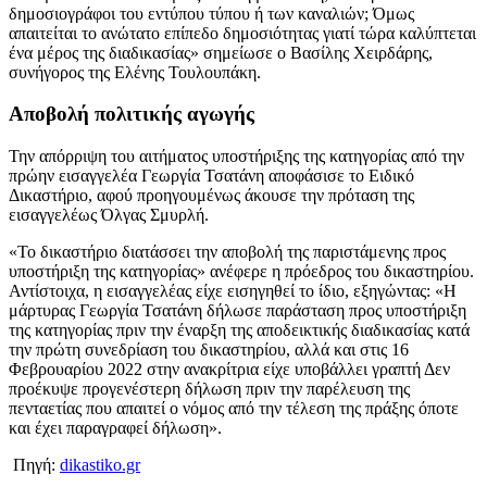
δημοσιογράφοι του εντύπου τύπου ή των καναλιών; Όμως
απαιτείται το ανώτατο επίπεδο δημοσιότητας γιατί τώρα καλύπτεται
ένα μέρος της διαδικασίας» σημείωσε ο Βασίλης Χειρδάρης,
συνήγορος της Ελένης Τουλουπάκη.
Αποβολή πολιτικής αγωγής
Την απόρριψη του αιτήματος υποστήριξης της κατηγορίας από την
πρώην εισαγγελέα Γεωργία Τσατάνη αποφάσισε το Ειδικό
Δικαστήριο, αφού προηγουμένως άκουσε την πρόταση της
εισαγγελέως Όλγας Σμυρλή.
«Το δικαστήριο διατάσσει την αποβολή της παριστάμενης προς
υποστήριξη της κατηγορίας» ανέφερε η πρόεδρος του δικαστηρίου.
Αντίστοιχα, η εισαγγελέας είχε εισηγηθεί το ίδιο, εξηγώντας: «Η
μάρτυρας Γεωργία Τσατάνη δήλωσε παράσταση προς υποστήριξη
της κατηγορίας πριν την έναρξη της αποδεικτικής διαδικασίας κατά
την πρώτη συνεδρίαση του δικαστηρίου, αλλά και στις 16
Φεβρουαρίου 2022 στην ανακρίτρια είχε υποβάλλει γραπτή Δεν
προέκυψε προγενέστερη δήλωση πριν την παρέλευση της
πενταετίας που απαιτεί ο νόμος από την τέλεση της πράξης όποτε
και έχει παραγραφεί δήλωση».
Πηγή:
dikastiko.gr