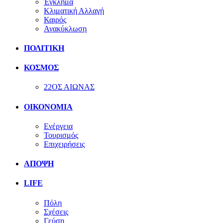
Έγκλημα
Κλιματική Αλλαγή
Καιρός
Ανακύκλωση
ΠΟΛΙΤΙΚΗ
ΚΟΣΜΟΣ
22ΟΣ ΑΙΩΝΑΣ
ΟΙΚΟΝΟΜΙΑ
Ενέργεια
Τουρισμός
Επιχειρήσεις
ΑΠΟΨΗ
LIFE
Πόλη
Σχέσεις
Γεύση