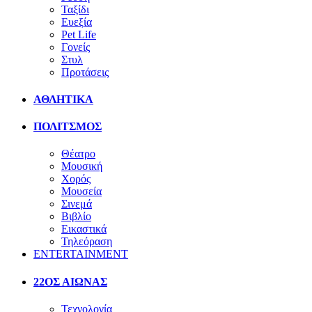
Ταξίδι
Ευεξία
Pet Life
Γονείς
Στυλ
Προτάσεις
ΑΘΛΗΤΙΚΑ
ΠΟΛΙΤΣΜΟΣ
Θέατρο
Μουσική
Χορός
Μουσεία
Σινεμά
Βιβλίο
Εικαστικά
Τηλεόραση
ENTERTAINMENT
22ΟΣ ΑΙΩΝΑΣ
Τεχνολογία