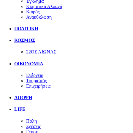
Έγκλημα
Κλιματική Αλλαγή
Καιρός
Ανακύκλωση
ΠΟΛΙΤΙΚΗ
ΚΟΣΜΟΣ
22ΟΣ ΑΙΩΝΑΣ
ΟΙΚΟΝΟΜΙΑ
Ενέργεια
Τουρισμός
Επιχειρήσεις
ΑΠΟΨΗ
LIFE
Πόλη
Σχέσεις
Γεύση