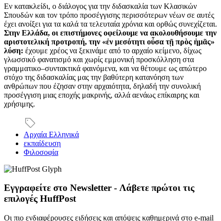
Εν κατακλείδι, ο διάλογος για την διδασκαλία των Κλασικών
Σπουδών και τον τρόπο προσέγγισης περισσότερων νέων σε αυτές
έχει ανοίξει για τα καλά τα τελευταία χρόνια και ορθώς συνεχίζεται.
Στην Ελλάδα, οι επιστήμονες οφείλουμε να ακολουθήσουμε την
αριστοτελική προτροπή, την «ἐν μεσότητι οὖσα τῇ πρὸς ἡμᾶς»
λύση:
έχουμε χρέος να ξεκινάμε από το αρχαίο κείμενο, δίχως
γλωσσικό φανατισμό και χωρίς εμμονική προσκόλληση στα
γραμματικο–συντακτικά φαινόμενα, και να θέτουμε ως απώτερο
στόχο της διδασκαλίας μας την βαθύτερη κατανόηση των
ανθρώπων που έζησαν στην αρχαιότητα, δηλαδή την συνολική
προσέγγιση μιας εποχής μακρινής, αλλά αενάως επίκαιρης και
χρήσιμης.
Αρχαία Ελληνικά
εκπαίδευση
Φιλοσοφία
Εγγραφείτε στο Newsletter - Λάβετε πρώτοι τις
επιλογές HuffPost
Οι πιο ενδιαφέρουσες ειδήσεις και απόψεις καθημερινά στο e-mail