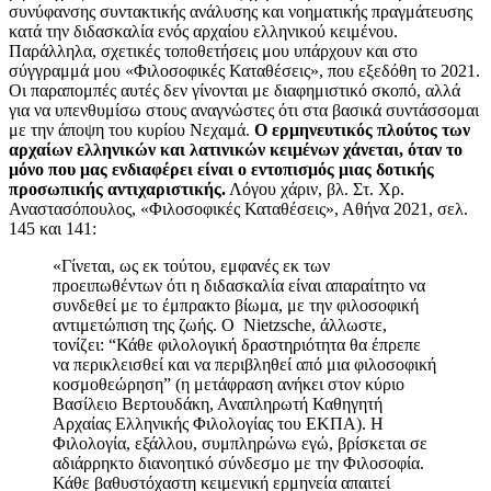
συνύφανσης συντακτικής ανάλυσης και νοηματικής πραγμάτευσης
κατά την διδασκαλία ενός αρχαίου ελληνικού κειμένου.
Παράλληλα, σχετικές τοποθετήσεις μου υπάρχουν και στο
σύγγραμμά μου «Φιλοσοφικές Καταθέσεις», που εξεδόθη το 2021.
Οι παραπομπές αυτές δεν γίνονται με διαφημιστικό σκοπό, αλλά
για να υπενθυμίσω στους αναγνώστες ότι στα βασικά συντάσσομαι
με την άποψη του κυρίου Νεχαμά.
Ο ερμηνευτικός πλούτος των
αρχαίων ελληνικών και λατινικών κειμένων χάνεται, όταν το
μόνο που μας ενδιαφέρει είναι ο εντοπισμός μιας δοτικής
προσωπικής αντιχαριστικής.
Λόγου χάριν, βλ. Στ. Χρ.
Αναστασόπουλος, «Φιλοσοφικές Καταθέσεις», Αθήνα 2021, σελ.
145 και 141:
«Γίνεται, ως εκ τούτου, εμφανές εκ των
προειπωθέντων ότι η διδασκαλία είναι απαραίτητο να
συνδεθεί με το έμπρακτο βίωμα, με την φιλοσοφική
αντιμετώπιση της ζωής. Ο Nietzsche, άλλωστε,
τονίζει: “Κάθε φιλολογική δραστηριότητα θα έπρεπε
να περικλεισθεί και να περιβληθεί από μια φιλοσοφική
κοσμοθεώρηση” (η μετάφραση ανήκει στον κύριο
Βασίλειο Βερτουδάκη, Αναπληρωτή Καθηγητή
Αρχαίας Ελληνικής Φιλολογίας του ΕΚΠΑ). Η
Φιλολογία, εξάλλου, συμπληρώνω εγώ, βρίσκεται σε
αδιάρρηκτο διανοητικό σύνδεσμο με την Φιλοσοφία.
Κάθε βαθυστόχαστη κειμενική ερμηνεία απαιτεί