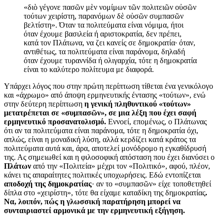
«διὸ γέγονε πασῶν μὲν νομίμων τῶν πολιτειῶν οὐσῶν
τούτων χειρίστη, παρανόμων δὲ οὐσῶν συμπασῶν
βελτίστη». Όταν τα πολιτεύματα είναι νόμιμα, ήτοι
όταν έχουμε βασιλεία ή αριστοκρατία, δεν πρέπει,
κατά τον Πλάτωνα, να ζει κανείς σε δημοκρατία· όταν,
αντιθέτως, τα πολιτεύματα είναι παράνομα, δηλαδή
όταν έχουμε τυραννίδα ή ολιγαρχία, τότε η δημοκρατία
είναι το καλύτερο πολίτευμα με διαφορά.
Υπάρχει λόγος που στην πρώτη περίπτωση τίθεται ένα γενικόλογο
και «άχρωμο» από άποψη ερμηνευτικής έντασης «τούτων», ενώ
στην δεύτερη περίπτωση
η γενική πληθυντικού «τούτων»
μετατρέπεται σε «συμπασῶν», σε
μια λέξη που έχει σαφή
ερμηνευτικό προσανατολισμό.
Εννοεί, επομένως, ο Πλάτωνας
ότι αν τα πολιτεύματα είναι παράνομα, τότε η δημοκρατία όχι,
απλώς, είναι η μοναδική λύση, αλλά κερδίζει κατά κράτος τα
πολιτεύματα αυτά και, άρα, αποτελεί μονόδρομο η εγκαθίδρυσή
της. Ας σημειωθεί και η φιλοσοφική απόσταση που έχει διανύσει ο
Πλάτων
από την «Πολιτεία» μέχρι τον «Πολιτικό», αφού, πλέον,
κάνει τις απαραίτητες πολιτικές υποχωρήσεις. Εδώ εντοπίζεται
αποδοχή της δημοκρατίας
· αν το «συμπασῶν» είχε τοποθετηθεί
δίπλα στο «χειρίστη», τότε θα είχαμε καταδίκη της δημοκρατίας
.
Να, λοιπόν, πώς η γλωσσική παρατήρηση μπορεί να
συνταιριαστεί αρμονικά με την ερμηνευτική εξήγηση.