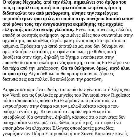
Ο κύριος Νεχαμάς, από την άλλη, σημειώνει στο άρθρο του
πως η παράλειψη αυτή του πρωτοτύπου κειμένου, ήτοι η
διδασκαλία του από μετάφραση, κίνησε την περιέργεια
περισσότερων φοιτητών, οι οποίοι στην συνέχεια διαπίστωσαν
από μόνοι τους την αναγκαιότητα εκμάθησης της αρχαίας
ελληνικής και λατινικής γλώσσας.
Εννοείται, συνεπώς, εδώ ότι,
επειδή οι φοιτητές εκτίμησαν ορισμένες ιδέες που συναντάμε στην
αρχαιότητα, ακολούθως στράφηκαν μόνοι τους στα πρωτότυπα
κείμενα. Πρόκειται για απτό αποτέλεσμα, που δεν δύναμαι να
αμφισβητήσω· ωστόσο, μου φαίνεται πως η μέθοδος αυτή
βασίζεται στην τύχη, δηλαδή το ζήτημα εναπόκειται στην
ευαισθησία και το φιλότιμο ενός φοιτητή, ο οποίος θα θελήσει να
δει πέρα από την μετάφραση.
Θα το θελήσουν, όμως, αυτό όλοι
οι φοιτητές;
Λίγοι άνθρωποι θα προτιμήσουν τις ζόρικες
διατυπώσεις και πολλοί θα επιλέξουν την ραστώνη.
Ας φανταστούμε ένα ωδείο, στο οποίο δεν γίνεται ποτέ λόγος για
τον Verdi και τις θρυλικές ερμηνείες του Pavarotti στον Rigoletto:
πόσοι σπουδαστές πιάνου θα θελήσουν από μόνοι τους να
εντρυφήσουν στην όπερα και τον μελωδικότατο κόσμο που
υπάρχει εντός της; Κι αν αυτό το παράδειγμα θεωρείται
υπερβολικό (θα αντιτείνει, δηλαδή, κάποιος ότι ο πιανίστας δεν
υποχρεούται να γνωρίζει εις βάθος την όπερα), τότε αρκεί να
επισημάνω ότι ελάχιστοι Έλληνες σπουδαστές μονωδίας
γνωρίζουν τον Πέτρο Επιτροπάκη ή τον Ζαννή Καμπάνη· κανείς