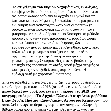
Το επιχείρημα του κυρίου Νεχαμά είναι, εν ολίγοις,
το εξής:
αν θεωρήσουμε ως δεδομένο ότι πολλοί νέοι
άνθρωποι αδιαφορούν για τα αρχαία ελληνικά και τα
λατινικά κείμενα λόγω της δυσκολίας που εμπεριέχει η
εκμάθηση των αντίστοιχων «νεκρών γλωσσών» (η
ορολογία είναι φιλολογική και όχι απαξιωτική), τότε
μπορούμε να ακολουθήσουμε μια διαφορετική μέθοδο
προσέγγισης των νέων: μπορούμε να τους διδάξουμε
το πρωτότυπο κείμενο από μετάφραση, ώστε το
ενδιαφέρον μας να επικεντρωθεί στα ηθικά, κοινωνικά,
πολιτικά κ.ά. μηνύματα που έχει να μας μεταδώσει η
αρχαιότητα και όχι στην δοτική αντικειμενική ή την
γενική της αιτίας. Ο κύριος Νεχαμάς βεβαιώνει την
επιτυχία της προσπάθειας αυτής, αφού μέχρι στιγμής οι
φοιτητές έχουν αυξηθεί, όπως συμπληρώνει. Η
εξέλιξη αυτή με χαροποιεί ιδιαιτέρως.
Έχω ασχοληθεί επισταμένως με το ζήτημα, τόσο με δημόσιες
τοποθετήσεις μου από το 2016 (σε ραδιοφωνικούς σταθμούς ή
μέσω διαλέξεών μου), όσο και με την
έκδοση το 2019 του
συγγράμματός μου «Τα Αρχαία Ελληνικά στην Δευτεροβάθμια
Εκπαίδευση: Πρόταση Διδασκαλίας Αγνώστου Κειμένου»
, που
αποτελεί την πρώτη θεματογραφία στην σύγχρονη ελληνική
βιβλιογραφία που επιδιώκει να εξηγήσει την αναγκαιότητα