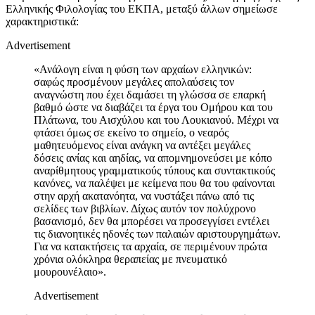
Ελληνικής Φιλολογίας του ΕΚΠΑ, μεταξύ άλλων σημείωσε
χαρακτηριστικά:
Advertisement
«Ανάλογη είναι η φύση των αρχαίων ελληνικών:
σαφώς προσμένουν μεγάλες απολαύσεις τον
αναγνώστη που έχει δαμάσει τη γλώσσα σε επαρκή
βαθμό ώστε να διαβάζει τα έργα του Ομήρου και του
Πλάτωνα, του Αισχύλου και του Λουκιανού. Μέχρι να
φτάσει όμως σε εκείνο το σημείο, ο νεαρός
μαθητευόμενος είναι ανάγκη να αντέξει μεγάλες
δόσεις ανίας και αηδίας, να απομνημονεύσει με κόπο
αναρίθμητους γραμματικούς τύπους και συντακτικούς
κανόνες, να παλέψει με κείμενα που θα του φαίνονται
στην αρχή ακατανόητα, να νυστάξει πάνω από τις
σελίδες των βιβλίων. Δίχως αυτόν τον πολύχρονο
βασανισμό, δεν θα μπορέσει να προσεγγίσει εντέλει
τις διανοητικές ηδονές των παλαιών αριστουργημάτων.
Για να κατακτήσεις τα αρχαία, σε περιμένουν πρώτα
χρόνια ολόκληρα θεραπείας με πνευματικό
μουρουνέλαιο».
Advertisement