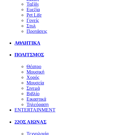
Ταξίδι
Ευεξία
Pet Life
Γονείς
Στυλ
Προτάσεις
ΑΘΛΗΤΙΚΑ
ΠΟΛΙΤΣΜΟΣ
Θέατρο
Μουσική
Χορός
Μουσεία
Σινεμά
Βιβλίο
Εικαστικά
Τηλεόραση
ENTERTAINMENT
22ΟΣ ΑΙΩΝΑΣ
Τεχνολογία