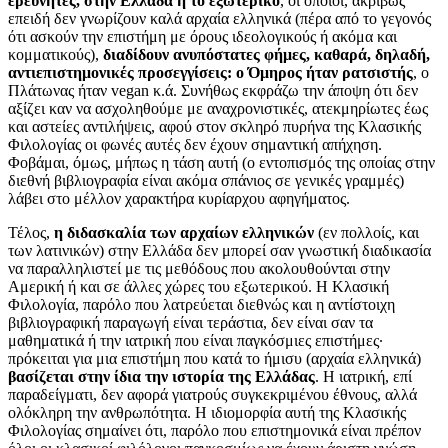
ερευνητές, στην Ελλάδα ή το εξωτερικό
, οι οποίοι, ακριβώς
επειδή δεν γνωρίζουν καλά αρχαία ελληνικά (πέρα από το γεγονός
ότι ασκούν την επιστήμη με όρους ιδεολογικούς ή ακόμα και
κομματικούς),
διαδίδουν ανυπόστατες φήμες, καθαρά, δηλαδή,
αντιεπιστημονικές προσεγγίσεις: ο Όμηρος ήταν ρατσιστής
, ο
Πλάτωνας ήταν vegan κ.ά. Συνήθως εκφράζω την άποψη ότι δεν
αξίζει καν να ασχοληθούμε με αναχρονιστικές, ατεκμηρίωτες έως
και αστείες αντιλήψεις, αφού στον σκληρό πυρήνα της Κλασικής
Φιλολογίας οι φωνές αυτές δεν έχουν σημαντική απήχηση.
Φοβάμαι, όμως, μήπως η τάση αυτή (ο εντοπισμός της οποίας στην
διεθνή βιβλιογραφία είναι ακόμα σπάνιος σε γενικές γραμμές)
λάβει στο μέλλον χαρακτήρα κυρίαρχου αφηγήματος.
Τέλος,
η διδασκαλία των αρχαίων ελληνικών
(εν πολλοίς, και
των λατινικών) στην Ελλάδα δεν μπορεί σαν γνωστική διαδικασία
να παραλληλιστεί με τις μεθόδους που ακολουθούνται στην
Αμερική ή και σε άλλες χώρες του εξωτερικού. Η Κλασική
Φιλολογία, παρόλο που λατρεύεται διεθνώς και η αντίστοιχη
βιβλιογραφική παραγωγή είναι τεράστια, δεν είναι σαν τα
μαθηματικά ή την ιατρική που είναι παγκόσμιες επιστήμες·
πρόκειται για μια επιστήμη που κατά το ήμισυ (αρχαία ελληνικά)
βασίζεται στην ίδια την ιστορία της Ελλάδας
. Η ιατρική, επί
παραδείγματι, δεν αφορά γιατρούς συγκεκριμένου έθνους, αλλά
ολόκληρη την ανθρωπότητα. Η ιδιομορφία αυτή της Κλασικής
Φιλολογίας σημαίνει ότι, παρόλο που επιστημονικά είναι πρέπον