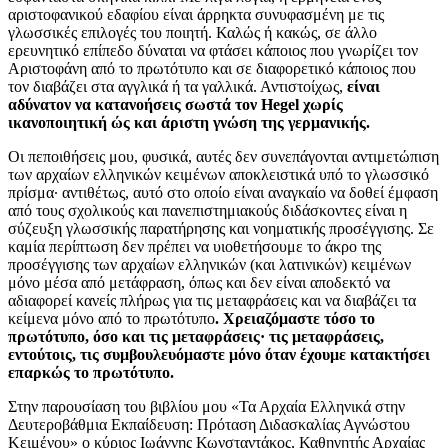
αριστοφανικού εδαφίου είναι άρρηκτα συνυφασμένη με τις
γλωσσικές επιλογές του ποιητή. Καλώς ή κακώς, σε άλλο
ερευνητικό επίπεδο δύναται να φτάσει κάποιος που γνωρίζει τον
Αριστοφάνη από το πρωτότυπο και σε διαφορετικό κάποιος που
τον διαβάζει στα αγγλικά ή τα γαλλικά. Αντιστοίχως,
είναι
αδύνατον να κατανοήσεις σωστά τον Hegel χωρίς
ικανοποιητική ώς και άριστη γνώση της γερμανικής.
Οι πεποιθήσεις μου, φυσικά, αυτές δεν συνεπάγονται αντιμετώπιση
των αρχαίων ελληνικών κειμένων αποκλειστικά υπό το γλωσσικό
πρίσμα· αντιθέτως, αυτό στο οποίο είναι αναγκαίο να δοθεί έμφαση
από τους σχολικούς και πανεπιστημιακούς διδάσκοντες είναι η
σύζευξη γλωσσικής παρατήρησης και νοηματικής προσέγγισης. Σε
καμία περίπτωση δεν πρέπει να υιοθετήσουμε το άκρο της
προσέγγισης των αρχαίων ελληνικών (και λατινικών) κειμένων
μόνο μέσα από μετάφραση, όπως και δεν είναι αποδεκτό να
αδιαφορεί κανείς πλήρως για τις μεταφράσεις και να διαβάζει τα
κείμενα μόνο από το πρωτότυπο
. Χρειαζόμαστε τόσο το
πρωτότυπο, όσο και τις μεταφράσεις· τις μεταφράσεις,
εντούτοις, τις συμβουλευόμαστε μόνο όταν έχουμε κατακτήσει
επαρκώς το πρωτότυπο.
Στην παρουσίαση του βιβλίου μου «Τα Αρχαία Ελληνικά στην
Δευτεροβάθμια Εκπαίδευση: Πρόταση Διδασκαλίας Αγνώστου
Κειμένου» ο κύριος Ιωάννης Κωνσταντάκος, Καθηγητής Αρχαίας