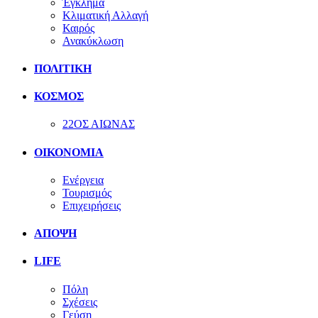
Έγκλημα
Κλιματική Αλλαγή
Καιρός
Ανακύκλωση
ΠΟΛΙΤΙΚΗ
ΚΟΣΜΟΣ
22ΟΣ ΑΙΩΝΑΣ
ΟΙΚΟΝΟΜΙΑ
Ενέργεια
Τουρισμός
Επιχειρήσεις
ΑΠΟΨΗ
LIFE
Πόλη
Σχέσεις
Γεύση