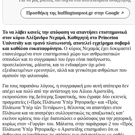
Προσθήκη της huffingtonpost.gr στην Google
Το να λάβει κανείς την απόφαση να απαντήσει επιστημονικά
στον κύριο Αλέξανδρο Νεχαμά, Καθηγητή στο Princeton
University και τρανό πλατωνιστή, αποτελεί εγχείρημα σοβαρό
και καθόλου ευκαταφρόνητο.
Ο κύριος Νεχαμάς έχει δοκιμαστεί
επανειλημμένα στον επιστημονικό χώρο των ανθρωπιστικών
σπουδών και το συγγραφικό του έργο είναι πασίγνωστο,
προσελκύοντας, μάλιστα, και το ενδιαφέρον όχι μόνο
εξειδικευμένων ερευνητών, αλλά και γενικότερα ανθρώπων που
αγαπούν την φιλοσοφία.
Για τους παραπάνω λόγους, η συγγραφική μου αυτή απόπειρα δεν
απέχει και πολύ από την αντίστοιχη του Αίλιου Αριστείδη,
εκπροσώπου της Δεύτερης Σοφιστικής, που έγραψε δύο εκτενείς
πραγματείες («Πρὸς Πλάτωνα Ὑπὲρ Ῥητορικῆς» και «Πρὸς
Πλάτωνα Ὑπὲρ τῶν Τεττάρων»), θέλοντας να απαντήσει στον
Πλάτωνα και να ανατρέψει συλλογιστικώς τις απαξιωτικές κατ’
εκείνον κρίσεις που είχε διατυπώσει ο φιλόσοφος για την ρητορική,
κυρίως στον «Γοργία» του. Μάλιστα, στην παράγραφο 2 του «Πρὸς
Πλάτωνα Ὑπὲρ Ῥητορικῆς» ο Αριστείδης επισημαίνει ότι οι
άνθρωποι εκλαμβάνουν τις απόψεις των παλαιοτέρων ως ορθές,