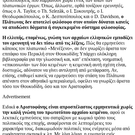
τροποποιήσεις που λαμβάνουν χώρα εντός των ιδίων των
πλατωνικών έργων. Όπως, άλλωστε, ορθά τονίζουν ερευνητές,
όπως ο A. Taylor, ο Th. Szlezàk, ο Ι. Συκουτρής, ο Ι.
Θεοδωρακόπουλος, ο Κ. Δεσποτόπουλος και ο D. Davidson,
ο
Πλάτωνας δεν αποτελεί φιλόσοφο στον οποίον δύναται κανείς
να αποδώσει δόγματα ή συγκεκριμένο σύστημα φιλοσοφίας.
Η ελλιπής, επομένως, γνώση των αρχαίων ελληνικών εμποδίζει
τον ερευνητή να δει πίσω από τις λέξεις.
Πώς θα ερμηνεύσει
κάποιος τον πλατωνικό «Μενέξενο», αν δεν γνωρίζει άριστα τον
επιτάφιο του Περικλή στον Θουκυδίδη; Υπάρχει ολόκληρη
βιβλιογραφία για την γλωσσική και, κατʼ επέκταση, νοηματική
«επικοινωνία» των δύο κειμένων· η κειμενική αυτή σχέση είναι,
δυστυχώς, αδύνατον να γίνει αντιληπτή από μετάφραση. Αν,
επίσης, επιθυμεί κανείς να ερμηνεύσει την στάση του Πλάτωνα
απέναντι στον αθηναϊκό ιμπεριαλισμό, οφείλει να γνωρίζει άριστα
τόσο τον Θουκυδίδη, όσο και τον Αριστοφάνη.
Advertisement
Ειδικά
ο Αριστοφάνης είναι απροσπέλαστος ερμηνευτικά χωρίς
την καλή γνώση του πρωτοτύπου αρχαίου κειμένου
, αφού οι
λεκτικές εμπνεύσεις του σατιρίζουν με κωμικό τρόπο τους
πολιτικούς της εποχής, αναφέρονται σε λεπτομέρειες του
χαρακτήρα τους, διακωμωδούν πολιτικές τους ενέργειες μέσα από
ευφάνταστα σκηνικά κ.λπ. Με λίγα λόγια, η ερμηνεία ενός