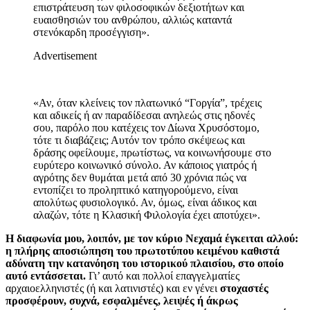
επιστράτευση των φιλοσοφικών δεξιοτήτων και
ευαισθησιών του ανθρώπου, αλλιώς καταντά
στενόκαρδη προσέγγιση».
Advertisement
«Αν, όταν κλείνεις τον πλατωνικό “Γοργία”, τρέχεις
και αδικείς ή αν παραδίδεσαι ανηλεώς στις ηδονές
σου, παρόλο που κατέχεις τον Δίωνα Χρυσόστομο,
τότε τι διαβάζεις; Αυτόν τον τρόπο σκέψεως και
δράσης οφείλουμε, πρωτίστως, να κοινωνήσουμε στο
ευρύτερο κοινωνικό σύνολο. Αν κάποιος γιατρός ή
αγρότης δεν θυμάται μετά από 30 χρόνια πώς να
εντοπίζει το προληπτικό κατηγορούμενο, είναι
απολύτως φυσιολογικό. Αν, όμως, είναι άδικος και
αλαζών, τότε η Κλασική Φιλολογία έχει αποτύχει».
Η διαφωνία μου, λοιπόν, με τον κύριο Νεχαμά έγκειται αλλού:
η πλήρης αποσιώπηση του πρωτοτύπου κειμένου καθιστά
αδύνατη την κατανόηση του ιστορικού πλαισίου, στο οποίο
αυτό εντάσσεται.
Γι’ αυτό και πολλοί επαγγελματίες
αρχαιοελληνιστές (ή και λατινιστές) και εν γένει
στοχαστές
προσφέρουν, συχνά, εσφαλμένες, λειψές ή άκρως