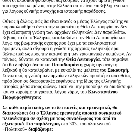
όλοι οι κλασικοί φιλόλογοι παγκοσμίως να έχουν άριστη γνώση
του αρχαίου κειμένου, στην Ελλάδα αυτό είναι επιβεβλημένο και
για λόγους εθνικής συνοχής και ιστορικής παράδοσης.
Ούτως ή άλλως, πώς θα είναι ικανός ο μέσος Έλληνας πολίτης να
παρακολουθήσει άνετα την κυριακάτικη Θεία Λειτουργία, αν δεν
έχει αξιοπρεπή γνώση των αρχαίων ελληνικών; Δεν παραβλέπω,
βέβαια, το ότι ο Έλληνας καταλαβαίνει την Θεία Λειτουργία και
λόγω της βιωματικής σχέσης που έχει με τα εκκλησιαστικά
δρώμενα, αλλά σίγουρα η γνώση της αρχαίας ελληνικής δρα
βελτιωτικά ως προς την κατανόηση των χριστιανικών κειμένων. Αν,
πάντως, δύναται να κατανοεί την
Θεία Λειτουργία
, τότε σημαίνει
ότι θα διαβάζει άνετα και
Παπαδιαμάντη
χωρίς την ανάγκη
λεξικού ή θα καταλαβαίνει με ευκολία τις μελέτες του
Συκουτρή
.
Συνοπτικά, η γνώση των αρχαίων ελληνικών προσφέρει απευθείας
πρόσβαση σε διαφορετικές εκφάνσεις της ίδιας της ελληνικής
ιστορίας μέσα στους αιώνες. Γιατί να μην μπορούμε να διαβάσουμε
και να χαρούμε τα γραπτά, λόγου χάριν, του
Κωνσταντίνου
Πορφυρογέννητου;
Σε κάθε περίπτωση, αν το δει κανείς και ερευνητικά, θα
διαπιστώσει ότι ο Έλληνας ερευνητής αποκτά συγκριτικό
πλεονέκτημα σε σχέση με τους συναδέλφους του από το
εξωτερικό
.
Για παράδειγμα,
στο 303a του πλατωνικού
«Πολιτικοῦ»
διαβάζουμε: