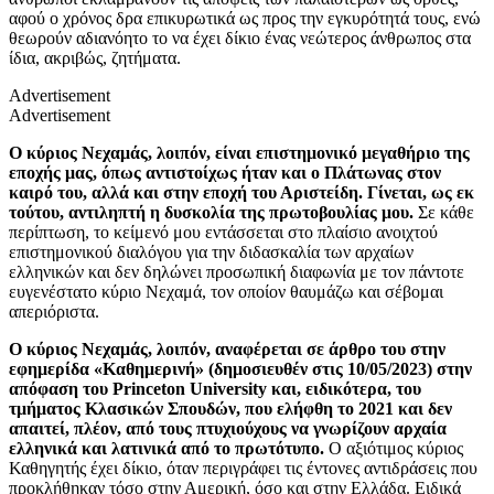
αφού ο χρόνος δρα επικυρωτικά ως προς την εγκυρότητά τους, ενώ
θεωρούν αδιανόητο το να έχει δίκιο ένας νεώτερος άνθρωπος στα
ίδια, ακριβώς, ζητήματα.
Advertisement
Advertisement
Ο κύριος Νεχαμάς, λοιπόν, είναι επιστημονικό μεγαθήριο της
εποχής μας, όπως αντιστοίχως ήταν και ο Πλάτωνας στον
καιρό του, αλλά και στην εποχή του Αριστείδη. Γίνεται, ως εκ
τούτου, αντιληπτή η δυσκολία της πρωτοβουλίας μου.
Σε κάθε
περίπτωση, το κείμενό μου εντάσσεται στο πλαίσιο ανοιχτού
επιστημονικού διαλόγου για την διδασκαλία των αρχαίων
ελληνικών και δεν δηλώνει προσωπική διαφωνία με τον πάντοτε
ευγενέστατο κύριο Νεχαμά, τον οποίον θαυμάζω και σέβομαι
απεριόριστα.
Ο κύριος Νεχαμάς, λοιπόν, αναφέρεται σε άρθρο του στην
εφημερίδα «Καθημερινή» (δημοσιευθέν στις 10/05/2023) στην
απόφαση του Princeton University και, ειδικότερα, του
τμήματος Κλασικών Σπουδών, που ελήφθη το 2021 και δεν
απαιτεί, πλέον, από τους πτυχιούχους να γνωρίζουν αρχαία
ελληνικά και λατινικά από το πρωτότυπο.
Ο αξιότιμος κύριος
Καθηγητής έχει δίκιο, όταν περιγράφει τις έντονες αντιδράσεις που
προκλήθηκαν τόσο στην Αμερική, όσο και στην Ελλάδα. Ειδικά