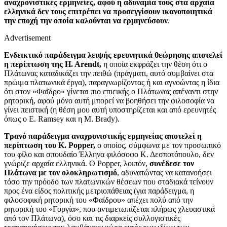
αναχρονιστικές ερμηνείες, αφού η αδυναμία τους στα αρχαία
ελληνικά δεν τους επιτρέπει να προσεγγίσουν ικανοποιητικά
την εποχή την οποία καλούνται να ερμηνεύσουν
.
Advertisement
Ενδεικτικό παράδειγμα λειψής ερευνητικά θεώρησης αποτελεί
η περίπτωση της H. Arendt,
η οποία εκφράζει την θέση ότι ο
Πλάτωνας καταδικάζει την πειθώ (πράγματι, αυτό συμβαίνει στα
πρώιμα πλατωνικά έργα), παραγνωρίζοντας ή και αγνοώντας η ίδια
ότι στον «Φαῖδρο» γίνεται πιο επιεικής ο Πλάτωνας απέναντι στην
ρητορική, αφού μόνο αυτή μπορεί να βοηθήσει την φιλοσοφία να
γίνει πειστική (η θέση μου αυτή υποστηρίζεται και από ερευνητές
όπως ο E. Ramsey και η M. Brady).
Τρανό παράδειγμα αναχρονιστικής ερμηνείας αποτελεί η
περίπτωση του K. Popper,
ο οποίος, σύμφωνα με τον προσωπικό
του φίλο και σπουδαίο Έλληνα φιλόσοφο Κ. Δεσποτόπουλο, δεν
γνώριζε αρχαία ελληνικά. Ο Popper, λοιπόν,
συνέδεσε τον
Πλάτωνα με τον ολοκληρωτισμό
, αδυνατώντας να κατανοήσει
τόσο την πρόοδο των πλατωνικών θέσεων που σταδιακά τείνουν
προς ένα είδος πολιτικής μετριοπάθειας (για παράδειγμα, η
φιλοσοφική ρητορική του «Φαίδρου» απέχει πολύ από την
ρητορική του «Γοργία», που αντιμετωπίζεται πλήρως χλευαστικά
από τον Πλάτωνα), όσο και τις διαρκείς συλλογιστικές