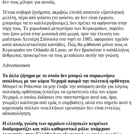
δεν τους μίλησε για αυτούς.
Τέτοια σοβαρά ζητήματα, ακριβώς επειδή απαιτούν εξαντλητική
μελέτη, πέρα από γούστο (το γούστο, αν δεν είναι έμφυτο,
μπορούμε να το καλλιεργήσουμε), δεν πρέπει να αφήνονται στην
τύχη τους. Το χορωδιακό ρεπερτόριο των Κερκυραίων, παρόλο
που ζουν μέσα στην μουσική από μωρά, πριν την έλευση του
μαέστρου Λευτέρη Σπίνουλα στο νησί το 1985, αφορούσε σχεδόν
κατά αποκλειστικότητα καντάδες. Πώς θα μάθαιναν μόνοι τους οι
Κερκυραίοι τον Orlando di Lasso, αν δεν βρισκόταν ο κατάλληλος
άνθρωπος προκειμένου να τους μεταδώσει αυτήν την γνώση;
Advertisement
Το άλλο ζήτημα με το οποίο δεν μπορώ να συμφωνήσω
απολύτως με τον κύριο Νεχαμά αφορά την πολιτική ορθότητα.
Μπορεί το Princeton να μην έλαβε την απόφαση αυτήν για λόγους
πολιτικής ορθότητας (επιλέγω να εμπιστευτώ εδώ τον κύριο
Νεχαμά, ο οποίος διδάσκει στο πανεπιστήμιο αυτό και, άρα,
γνωρίζει καλύτερα από εμάς τι συμβαίνει), αλλά στο σημείο αυτό η
καχυποψία πολλών νεοελλήνων ερευνητών δεν είναι εντελώς
αδικαιολόγητη.
Η ελλιπής γνώση των αρχαίων ελληνικών κειμένων
διαδραματίζει και πάλι καθοριστικό ρόλο:
υπάρχουν