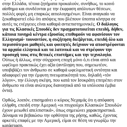
στην Ελλάδα, τέτοια ζητήματα προκαλούν, συνήθως, το κοινό
αίσθημα και συνδέονται με την έκφραση απόλυτων θέσεων,
πολλές φορές μη επαρκώς αιτιολογημένων. Είναι αναγκαίο να
ξεκαθαριστεί εδώ ότι απόψεις που βλέπουν ύποπτα κίνητρα σε
αυτές τις ενέργειες είναι καθαρά αντιεπιστημονικές.
Ο διάλογος
για τις Κλασικές Σπουδές δεν πραγματοποιείται επειδή, δήθεν,
κάποια πονηρά κέντρα εξουσίας επιθυμούν να αφανίσουν τον
Ελληνισμό· τουναντίον, η συζήτηση διεξάγεται, επειδή όλο και
περισσότεροι μαθητές και φοιτητές δείχνουν να αποστρέφονται
τα αρχαία ελληνικά και τα λατινικά και να στρέφουν την
προσοχή τους στις θετικές επιστήμες και την τεχνολογία
.
Ούτως ή άλλως, στην σύγχρονη εποχή μόνο ό,τι είναι απτό και
ωφέλιμο πρακτικώς έχει αξία (αντίληψη που, σημειωτέον,
υποβιβάζει τον άνθρωπο σε καθαρά ωφελιμιστική οντότητα και
αδιαφορεί για την έμφυτη πνευματικότητά του, δηλαδή «τὸν
λόγον», την έλλογη σκέψη, που κατά τον Ισοκράτη επιτρέπει στον
άνθρωπο να είναι ανώτερος διανοητικά από τα υπόλοιπα έμβια
όντα).
Ορθώς, λοιπόν, επισημαίνει ο κύριος Νεχαμάς ότι η απόφαση
ελήφθη, επειδή στην Αμερική «οι πτυχιούχοι Κλασικών Σπουδών
έχουν μειωθεί απελπιστικά», όπως σημειώνει χαρακτηριστικά.
Δύναμαι να βεβαιώσω την ορθότητα της ρήσης, καθώς, έχοντας
αρκετές επαφές με την Αμερική, είμαι σε θέση να γνωρίζω την
κατάσταση.