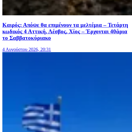
Καιρός: Απόψε θα επιμένουν τα μελτέμια – Τετάρτη
κωδικός 4 Αττική, Λέσβος, Χίος – Έρχονται 40άρια
το Σαββατοκύριακο
4 Αυγούστου 2026, 20:31