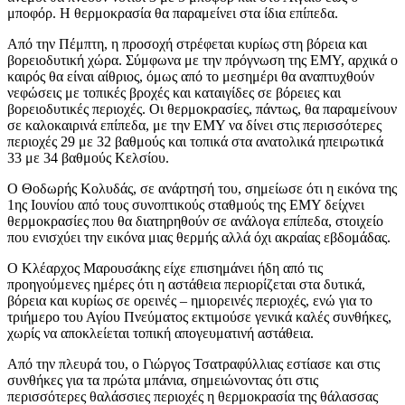
μποφόρ. Η θερμοκρασία θα παραμείνει στα ίδια επίπεδα.
Από την Πέμπτη, η προσοχή στρέφεται κυρίως στη βόρεια και
βορειοδυτική χώρα. Σύμφωνα με την πρόγνωση της ΕΜΥ, αρχικά ο
καιρός θα είναι αίθριος, όμως από το μεσημέρι θα αναπτυχθούν
νεφώσεις με τοπικές βροχές και καταιγίδες σε βόρειες και
βορειοδυτικές περιοχές. Οι θερμοκρασίες, πάντως, θα παραμείνουν
σε καλοκαιρινά επίπεδα, με την ΕΜΥ να δίνει στις περισσότερες
περιοχές 29 με 32 βαθμούς και τοπικά στα ανατολικά ηπειρωτικά
33 με 34 βαθμούς Κελσίου.
Ο Θοδωρής Κολυδάς, σε ανάρτησή του, σημείωσε ότι η εικόνα της
1ης Ιουνίου από τους συνοπτικούς σταθμούς της ΕΜΥ δείχνει
θερμοκρασίες που θα διατηρηθούν σε ανάλογα επίπεδα, στοιχείο
που ενισχύει την εικόνα μιας θερμής αλλά όχι ακραίας εβδομάδας.
Ο Κλέαρχος Μαρουσάκης είχε επισημάνει ήδη από τις
προηγούμενες ημέρες ότι η αστάθεια περιορίζεται στα δυτικά,
βόρεια και κυρίως σε ορεινές – ημιορεινές περιοχές, ενώ για το
τριήμερο του Αγίου Πνεύματος εκτιμούσε γενικά καλές συνθήκες,
χωρίς να αποκλείεται τοπική απογευματινή αστάθεια.
Από την πλευρά του, ο Γιώργος Τσατραφύλλιας εστίασε και στις
συνθήκες για τα πρώτα μπάνια, σημειώνοντας ότι στις
περισσότερες θαλάσσιες περιοχές η θερμοκρασία της θάλασσας