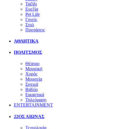
Ταξίδι
Ευεξία
Pet Life
Γονείς
Στυλ
Προτάσεις
ΑΘΛΗΤΙΚΑ
ΠΟΛΙΤΣΜΟΣ
Θέατρο
Μουσική
Χορός
Μουσεία
Σινεμά
Βιβλίο
Εικαστικά
Τηλεόραση
ENTERTAINMENT
22ΟΣ ΑΙΩΝΑΣ
Τεχνολογία