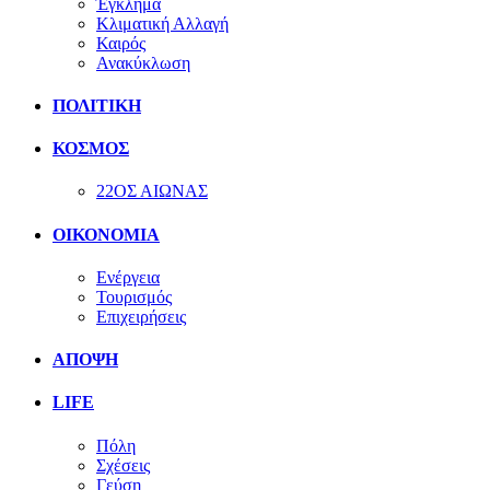
Έγκλημα
Κλιματική Αλλαγή
Καιρός
Ανακύκλωση
ΠΟΛΙΤΙΚΗ
ΚΟΣΜΟΣ
22ΟΣ ΑΙΩΝΑΣ
ΟΙΚΟΝΟΜΙΑ
Ενέργεια
Τουρισμός
Επιχειρήσεις
ΑΠΟΨΗ
LIFE
Πόλη
Σχέσεις
Γεύση