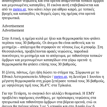
αναπτυχθούν νεφώσεις και στα ορεινά αναμένονται τοπικοί όμβροι
και μεμονωμένες καταιγίδες. Η εικόνα αυτή επιβεβαιώνεται και
από το
meteo.gr
, που κάνει λόγο για αίθριο καιρό, με τοπικές
βροχές και καταιγίδες τις θερμές ώρες της ημέρας στα ορεινά
ηπειρωτικά.
Advertisement
Advertisement
Στην Αττική, η ημέρα κυλά με ήλιο και θερμοκρασία που φτάνει
περίπου τους 30 βαθμούς. Οι άνεμοι θα είναι ασθενείς και το
μεσημέρι – απόγευμα θα στραφούν σε νότιους έως 4 μποφόρ. Στη
Θεσσαλονίκη, προβλέπονται αραιές νεφώσεις, παροδικά
πυκνότερες το μεσημέρι και το απόγευμα, με πιθανότητα τοπικών
όμβρων και μεμονωμένων καταιγίδων στα γύρω ορεινά· η
θερμοκρασία θα φτάσει επίσης τους 30 βαθμούς.
Η ζέστη, πάντως, έχει ήδη δώσει το στίγμα της. Σύμφωνα με το
Εθνικό Αστεροσκοπείο Αθηνών /
meteo.gr
, τη Δευτέρα 1 Ιουνίου η
μέγιστη θερμοκρασία στη χώρα ξεπέρασε τοπικά τους 36 βαθμούς,
με υψηλότερη τιμή τους 36,4°C στα Τρίκαλα.
Για την Τετάρτη, το σκηνικό δεν αλλάζει θεαματικά. Η ΕΜΥ
προβλέπει παρόμοιες συνθήκες, με πρόσκαιρες νεφώσεις στα
ηπειρωτικά και πιθανότητα όμβρων στα βόρεια ορεινά, ενώ οι
άνεμοι θα πνέουν νότιοι 3 με 5 μποφόρ και στο Αιγαίο έως 6