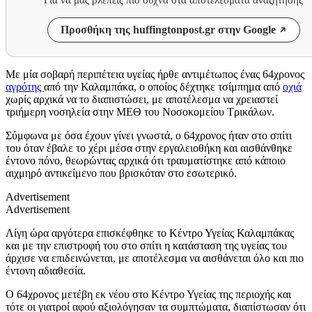
Προσθήκη της huffingtonpost.gr στην Google
Με μία σοβαρή περιπέτεια υγείας ήρθε αντιμέτωπος ένας 64χρονος
αγρότης
από την Καλαμπάκα, ο οποίος δέχτηκε τσίμπημα από
οχιά
χωρίς αρχικά να το διαπιστώσει, με αποτέλεσμα να χρειαστεί
τριήμερη νοσηλεία στην ΜΕΘ του Νοσοκομείου Τρικάλων.
Σύμφωνα με όσα έχουν γίνει γνωστά, ο 64χρονος ήταν στο σπίτι
του όταν έβαλε το χέρι μέσα στην εργαλειοθήκη και αισθάνθηκε
έντονο πόνο, θεωρώντας αρχικά ότι τραυματίστηκε από κάποιο
αιχμηρό αντικείμενο που βρισκόταν στο εσωτερικό.
Advertisement
Advertisement
Λίγη ώρα αργότερα επισκέφθηκε το Κέντρο Υγείας Καλαμπάκας
και με την επιστροφή του στο σπίτι η κατάσταση της υγείας του
άρχισε να επιδεινώνεται, με αποτέλεσμα να αισθάνεται όλο και πιο
έντονη αδιαθεσία.
Ο 64χρονος μετέβη εκ νέου στο Κέντρο Υγείας της περιοχής και
τότε οι γιατροί αφού αξιολόγησαν τα συμπτώματα, διαπίστωσαν ότι