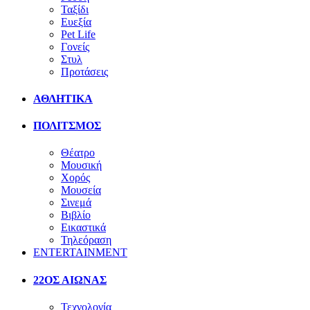
Ταξίδι
Ευεξία
Pet Life
Γονείς
Στυλ
Προτάσεις
ΑΘΛΗΤΙΚΑ
ΠΟΛΙΤΣΜΟΣ
Θέατρο
Μουσική
Χορός
Μουσεία
Σινεμά
Βιβλίο
Εικαστικά
Τηλεόραση
ENTERTAINMENT
22ΟΣ ΑΙΩΝΑΣ
Τεχνολογία