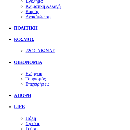
Έγκλημα
Κλιματική Αλλαγή
Καιρός
Ανακύκλωση
ΠΟΛΙΤΙΚΗ
ΚΟΣΜΟΣ
22ΟΣ ΑΙΩΝΑΣ
ΟΙΚΟΝΟΜΙΑ
Ενέργεια
Τουρισμός
Επιχειρήσεις
ΑΠΟΨΗ
LIFE
Πόλη
Σχέσεις
Γεύση