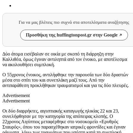
Για να μας βλέπεις πιο συχνά στα αποτελέσματα αναζήτησης
Προσθήκη της huffingtonpost.gr στην Google
Δύο άτομα εισέβαλαν σε οικία με σκοπό τη διάρρηξη στην
Καλλιθέα, όμως έγιναν αντιληπτά από τον ένοικο, με αποτέλεσμα
να ακολουθήσει συμπλοκή.
Ο 55χρονος ένοικος, αντιλήφθηκε την παρουσία των δύο δραστών
μέσα στο σπίτι του και συνεπλάκη μαζί τους. Από την
αντιπαράθεση προκλήθηκαν τραυματισμοί και για τις δύο πλευρές.
Advertisement
Advertisement
Οι δύο διαρρήκτες, αιγυπτιακής καταγωγής ηλικίας 22 και 23,
συνελήφθησαν με την κατηγορία της απόπειρας κλοπής. Ο
22χρονος Αιγύπτιος μεταφέρθηκε στο νοσοκομείο «Ερυθρός
Σταυρός», όπου του παρασχέθηκαν ιατρικές φροντίδες και έγιναν
ράμματα, λόγω των τραυμάτων που υπέστη κατά τη συμπλοκή.