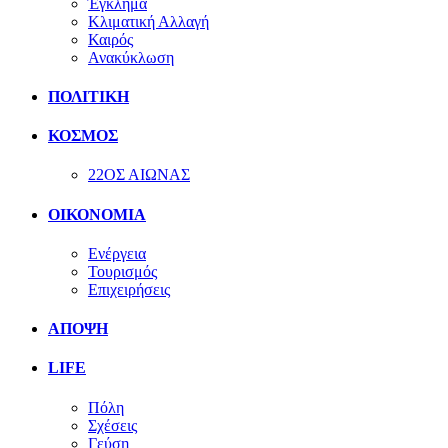
Έγκλημα
Κλιματική Αλλαγή
Καιρός
Ανακύκλωση
ΠΟΛΙΤΙΚΗ
ΚΟΣΜΟΣ
22ΟΣ ΑΙΩΝΑΣ
ΟΙΚΟΝΟΜΙΑ
Ενέργεια
Τουρισμός
Επιχειρήσεις
ΑΠΟΨΗ
LIFE
Πόλη
Σχέσεις
Γεύση