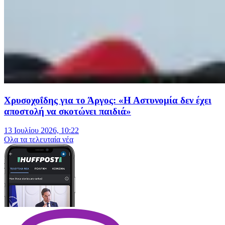
Χρυσοχοΐδης για το Άργος: «Η Αστυνομία δεν έχει
αποστολή να σκοτώνει παιδιά»
13 Ιουλίου 2026, 10:22
Oλα τα τελευταία νέα