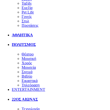
Ταξίδι
Ευεξία
Pet Life
Γονείς
Στυλ
Προτάσεις
ΑΘΛΗΤΙΚΑ
ΠΟΛΙΤΣΜΟΣ
Θέατρο
Μουσική
Χορός
Μουσεία
Σινεμά
Βιβλίο
Εικαστικά
Τηλεόραση
ENTERTAINMENT
22ΟΣ ΑΙΩΝΑΣ
Τεχνολογία