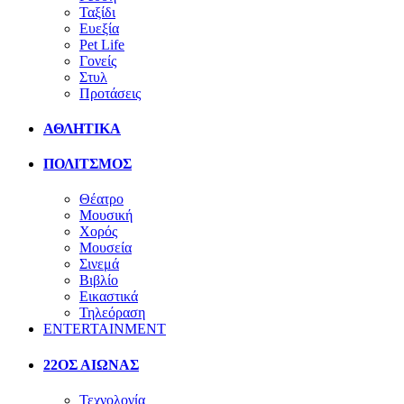
Ταξίδι
Ευεξία
Pet Life
Γονείς
Στυλ
Προτάσεις
ΑΘΛΗΤΙΚΑ
ΠΟΛΙΤΣΜΟΣ
Θέατρο
Μουσική
Χορός
Μουσεία
Σινεμά
Βιβλίο
Εικαστικά
Τηλεόραση
ENTERTAINMENT
22ΟΣ ΑΙΩΝΑΣ
Τεχνολογία