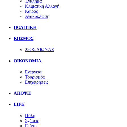
Έγκλημα
Κλιματική Αλλαγή
Καιρός
Ανακύκλωση
ΠΟΛΙΤΙΚΗ
ΚΟΣΜΟΣ
22ΟΣ ΑΙΩΝΑΣ
ΟΙΚΟΝΟΜΙΑ
Ενέργεια
Τουρισμός
Επιχειρήσεις
ΑΠΟΨΗ
LIFE
Πόλη
Σχέσεις
Γεύση