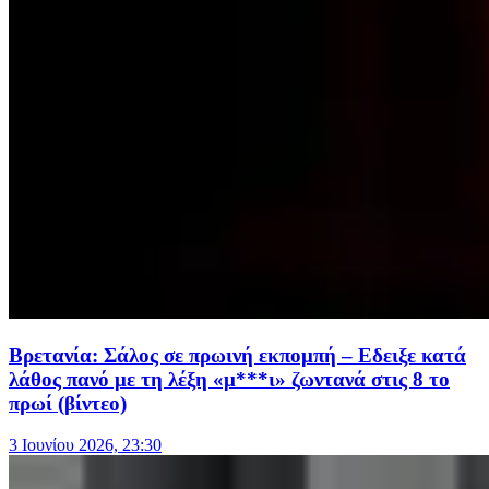
Βρετανία: Σάλος σε πρωινή εκπομπή – Εδειξε κατά
λάθος πανό με τη λέξη «μ***ι» ζωντανά στις 8 το
πρωί (βίντεο)
3 Ιουνίου 2026, 23:30