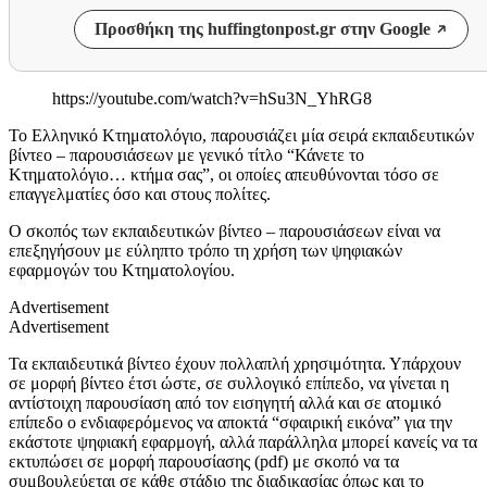
Προσθήκη της huffingtonpost.gr στην Google
https://youtube.com/watch?v=hSu3N_YhRG8
Το Ελληνικό Κτηματολόγιο, παρουσιάζει μία σειρά εκπαιδευτικών
βίντεο – παρουσιάσεων με γενικό τίτλο “Κάνετε το
Κτηματολόγιο… κτήμα σας”, οι οποίες απευθύνονται τόσο σε
επαγγελματίες όσο και στους πολίτες.
Ο σκοπός των εκπαιδευτικών βίντεο – παρουσιάσεων είναι να
επεξηγήσουν με εύληπτο τρόπο τη χρήση των ψηφιακών
εφαρμογών του Κτηματολογίου.
Advertisement
Advertisement
Τα εκπαιδευτικά βίντεο έχουν πολλαπλή χρησιμότητα. Υπάρχουν
σε μορφή βίντεο έτσι ώστε, σε συλλογικό επίπεδο, να γίνεται η
αντίστοιχη παρουσίαση από τον εισηγητή αλλά και σε ατομικό
επίπεδο ο ενδιαφερόμενος να αποκτά “σφαιρική εικόνα” για την
εκάστοτε ψηφιακή εφαρμογή, αλλά παράλληλα μπορεί κανείς να τα
εκτυπώσει σε μορφή παρουσίασης (pdf) με σκοπό να τα
συμβουλεύεται σε κάθε στάδιο της διαδικασίας όπως και το