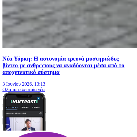
Νέα Υόρκη: Η αστυνομία ερευνά μυστηριώδες
βίντεο με ανθρώπους να αναδύονται μέσα από το
αποχετευτικό σύστημα
3 Ιουνίου 2026, 13:13
Oλα τα τελευταία νέα