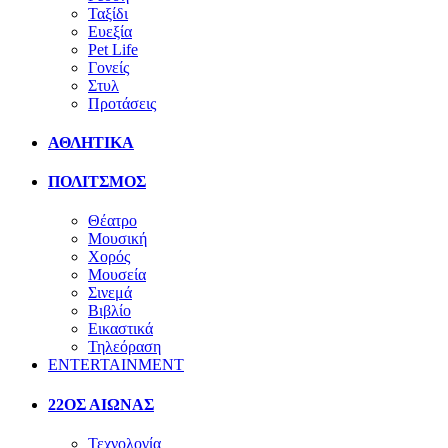
Ταξίδι
Ευεξία
Pet Life
Γονείς
Στυλ
Προτάσεις
ΑΘΛΗΤΙΚΑ
ΠΟΛΙΤΣΜΟΣ
Θέατρο
Μουσική
Χορός
Μουσεία
Σινεμά
Βιβλίο
Εικαστικά
Τηλεόραση
ENTERTAINMENT
22ΟΣ ΑΙΩΝΑΣ
Τεχνολογία