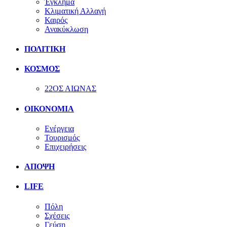
Έγκλημα
Κλιματική Αλλαγή
Καιρός
Ανακύκλωση
ΠΟΛΙΤΙΚΗ
ΚΟΣΜΟΣ
22ΟΣ ΑΙΩΝΑΣ
ΟΙΚΟΝΟΜΙΑ
Ενέργεια
Τουρισμός
Επιχειρήσεις
ΑΠΟΨΗ
LIFE
Πόλη
Σχέσεις
Γεύση