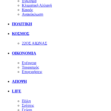
Έγκλημα
Κλιματική Αλλαγή
Καιρός
Ανακύκλωση
ΠΟΛΙΤΙΚΗ
ΚΟΣΜΟΣ
22ΟΣ ΑΙΩΝΑΣ
ΟΙΚΟΝΟΜΙΑ
Ενέργεια
Τουρισμός
Επιχειρήσεις
ΑΠΟΨΗ
LIFE
Πόλη
Σχέσεις
Γεύση