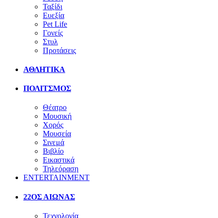
Ταξίδι
Ευεξία
Pet Life
Γονείς
Στυλ
Προτάσεις
ΑΘΛΗΤΙΚΑ
ΠΟΛΙΤΣΜΟΣ
Θέατρο
Μουσική
Χορός
Μουσεία
Σινεμά
Βιβλίο
Εικαστικά
Τηλεόραση
ENTERTAINMENT
22ΟΣ ΑΙΩΝΑΣ
Τεχνολογία