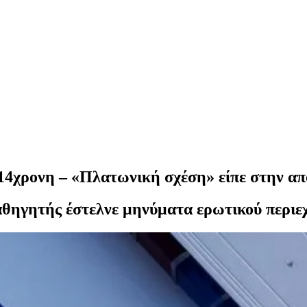
14χρονη – «Πλατωνική σχέση» είπε στην απ
αθηγητής έστελνε μηνύματα ερωτικού περιε