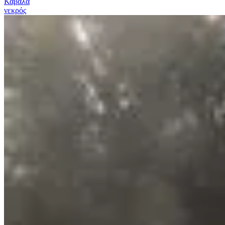
Καβάλα
νεκρός