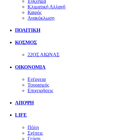
Έγκλημα
Κλιματική Αλλαγή
Καιρός
Ανακύκλωση
ΠΟΛΙΤΙΚΗ
ΚΟΣΜΟΣ
22ΟΣ ΑΙΩΝΑΣ
ΟΙΚΟΝΟΜΙΑ
Ενέργεια
Τουρισμός
Επιχειρήσεις
ΑΠΟΨΗ
LIFE
Πόλη
Σχέσεις
Γεύση