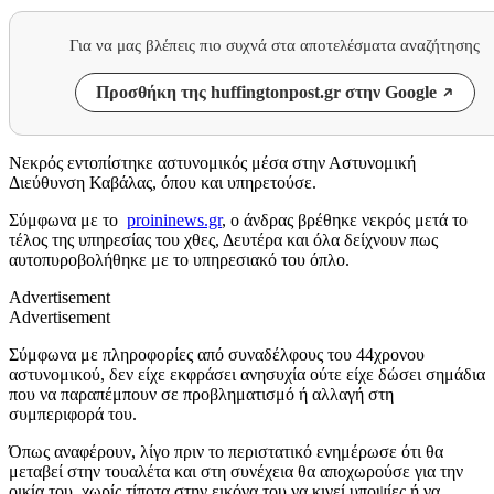
Για να μας βλέπεις πιο συχνά στα αποτελέσματα αναζήτησης
Προσθήκη της huffingtonpost.gr στην Google
Νεκρός εντοπίστηκε αστυνομικός μέσα στην Αστυνομική
Διεύθυνση Καβάλας, όπου και υπηρετούσε.
Σύμφωνα με το
proininews.gr
, ο άνδρας βρέθηκε νεκρός μετά το
τέλος της υπηρεσίας του χθες, Δευτέρα και όλα δείχνουν πως
αυτοπυροβολήθηκε με το υπηρεσιακό του όπλο.
Advertisement
Advertisement
Σύμφωνα με πληροφορίες από συναδέλφους του 44χρονου
αστυνομικού, δεν είχε εκφράσει ανησυχία ούτε είχε δώσει σημάδια
που να παραπέμπουν σε προβληματισμό ή αλλαγή στη
συμπεριφορά του.
Όπως αναφέρουν, λίγο πριν το περιστατικό ενημέρωσε ότι θα
μεταβεί στην τουαλέτα και στη συνέχεια θα αποχωρούσε για την
οικία του, χωρίς τίποτα στην εικόνα του να κινεί υποψίες ή να