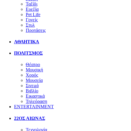
Ταξίδι
Ευεξία
Pet Life
Γονείς
Στυλ
Προτάσεις
ΑΘΛΗΤΙΚΑ
ΠΟΛΙΤΣΜΟΣ
Θέατρο
Μουσική
Χορός
Μουσεία
Σινεμά
Βιβλίο
Εικαστικά
Τηλεόραση
ENTERTAINMENT
22ΟΣ ΑΙΩΝΑΣ
Τεχνολογία