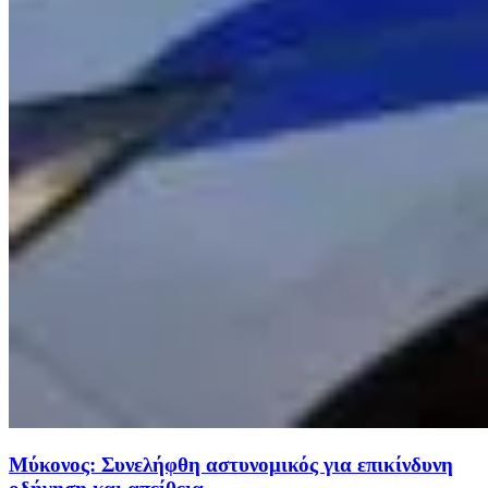
Μύκονος: Συνελήφθη αστυνομικός για επικίνδυνη