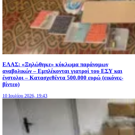
ΕΛΑΣ: «Ξηλώθηκε» κύκλωμα παράνομων
αναβολικών – Εμπλέκονται γιατροί του ΕΣΥ και
ένστολοι – Κατασχεθέντα 500.000 ευρώ (εικόνες-
βίντεο)
10 Ιουλίου 2026, 19:43