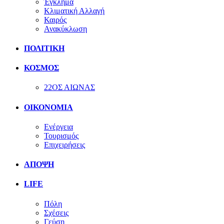
Έγκλημα
Κλιματική Αλλαγή
Καιρός
Ανακύκλωση
ΠΟΛΙΤΙΚΗ
ΚΟΣΜΟΣ
22ΟΣ ΑΙΩΝΑΣ
ΟΙΚΟΝΟΜΙΑ
Ενέργεια
Τουρισμός
Επιχειρήσεις
ΑΠΟΨΗ
LIFE
Πόλη
Σχέσεις
Γεύση