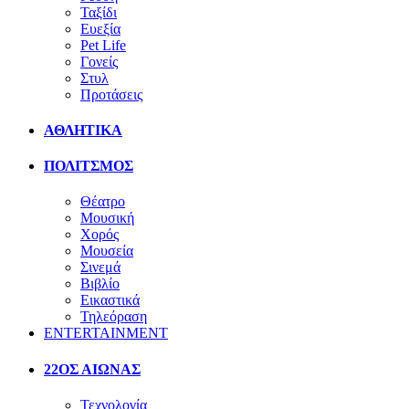
Ταξίδι
Ευεξία
Pet Life
Γονείς
Στυλ
Προτάσεις
ΑΘΛΗΤΙΚΑ
ΠΟΛΙΤΣΜΟΣ
Θέατρο
Μουσική
Χορός
Μουσεία
Σινεμά
Βιβλίο
Εικαστικά
Τηλεόραση
ENTERTAINMENT
22ΟΣ ΑΙΩΝΑΣ
Τεχνολογία