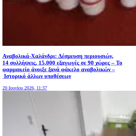
Αναβολικά-Χαλάνδρι: Δέσμευση περιουσιών,
14 συλλήψεις, 15.000 εξαγωγές σε 90 χώρες – Το
φαρμακείο άνοιξε ξανά φάκελο αναβολικών –
Ιστορικό άλλων υποθέσεων
20 Ιουνίου 2026, 11:37