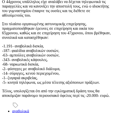
Ο 44χρονος υπάλληλος είχε αναλάβει να δέχεται τηλεφωνικά τις
παραγγελίες και να κανονίζει την αποστολή τους, ενώ ο ιδιοκτήτης
του γυμναστηρίου έπαιρνε τις ουσίες και τις διέθετε σε
αθλούμενούς του.
Στο πλαίσιο οργανωμένης αστυνομικής επιχείρησης,
πραγματοποιήθηκαν έρευνες σε επιχείρηση και οικία του
65χρονου, καθώς και σε επιχείρηση του 47χρονου, όπου βρέθηκαν,
συνολικά και κατασχέθηκαν:
-1.191- αναβολικά δισκία,
-187- φιαλίδια αναβολικών ουσιών,
-63- αμπούλες αναβολικών ουσιών,
-343- αναβολικές κάψουλες,
-68- ναρκωτικά δισκία,
-2- φύσιγγες με αναβολικό διάλυμα,
-14- σύριγγες, κενού περιεχομένου,
-1- ζυγαριά ακριβείας,
-5- κινητά τηλέφωνα, ως μέσα τέλεσης αξιόποινων πράξεων.
Τέλος, υπολογίζεται ότι από την εγκληματική δράση τους θα
αποκόμιζαν παράνομο περιουσιακό όφελος περί τις -20.000- ευρώ.
αναβολικά