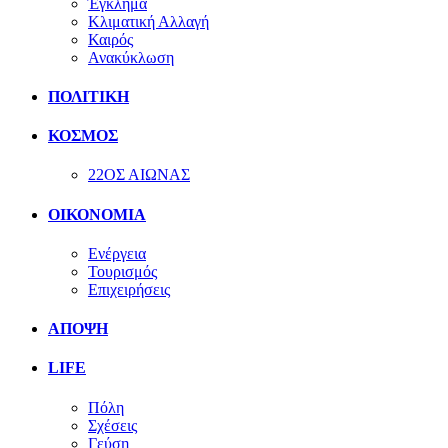
Έγκλημα
Κλιματική Αλλαγή
Καιρός
Ανακύκλωση
ΠΟΛΙΤΙΚΗ
ΚΟΣΜΟΣ
22ΟΣ ΑΙΩΝΑΣ
ΟΙΚΟΝΟΜΙΑ
Ενέργεια
Τουρισμός
Επιχειρήσεις
ΑΠΟΨΗ
LIFE
Πόλη
Σχέσεις
Γεύση