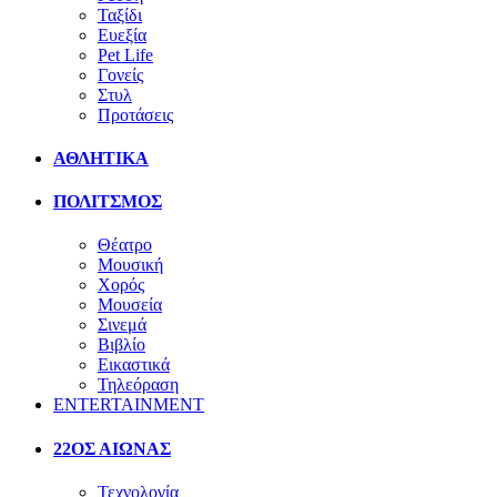
Ταξίδι
Ευεξία
Pet Life
Γονείς
Στυλ
Προτάσεις
ΑΘΛΗΤΙΚΑ
ΠΟΛΙΤΣΜΟΣ
Θέατρο
Μουσική
Χορός
Μουσεία
Σινεμά
Βιβλίο
Εικαστικά
Τηλεόραση
ENTERTAINMENT
22ΟΣ ΑΙΩΝΑΣ
Τεχνολογία