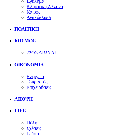
Έγκλημα
Κλιματική Αλλαγή
Καιρός
Ανακύκλωση
ΠΟΛΙΤΙΚΗ
ΚΟΣΜΟΣ
22ΟΣ ΑΙΩΝΑΣ
ΟΙΚΟΝΟΜΙΑ
Ενέργεια
Τουρισμός
Επιχειρήσεις
ΑΠΟΨΗ
LIFE
Πόλη
Σχέσεις
Γεύση