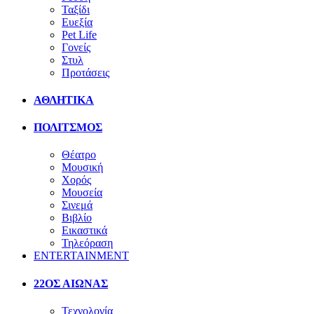
Ταξίδι
Ευεξία
Pet Life
Γονείς
Στυλ
Προτάσεις
ΑΘΛΗΤΙΚΑ
ΠΟΛΙΤΣΜΟΣ
Θέατρο
Μουσική
Χορός
Μουσεία
Σινεμά
Βιβλίο
Εικαστικά
Τηλεόραση
ENTERTAINMENT
22ΟΣ ΑΙΩΝΑΣ
Τεχνολογία