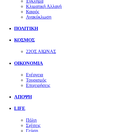
Έγκλημα
Κλιματική Αλλαγή
Καιρός
Ανακύκλωση
ΠΟΛΙΤΙΚΗ
ΚΟΣΜΟΣ
22ΟΣ ΑΙΩΝΑΣ
ΟΙΚΟΝΟΜΙΑ
Ενέργεια
Τουρισμός
Επιχειρήσεις
ΑΠΟΨΗ
LIFE
Πόλη
Σχέσεις
Γεύση