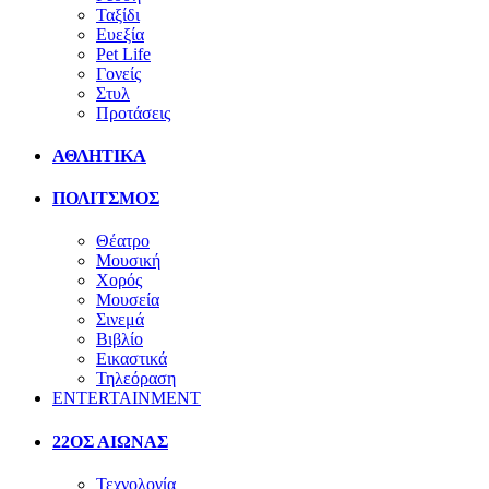
Ταξίδι
Ευεξία
Pet Life
Γονείς
Στυλ
Προτάσεις
ΑΘΛΗΤΙΚΑ
ΠΟΛΙΤΣΜΟΣ
Θέατρο
Μουσική
Χορός
Μουσεία
Σινεμά
Βιβλίο
Εικαστικά
Τηλεόραση
ENTERTAINMENT
22ΟΣ ΑΙΩΝΑΣ
Τεχνολογία