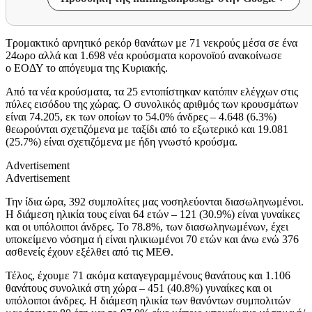
Τρομακτικό αρνητικό ρεκόρ θανάτων με 71 νεκρούς μέσα σε ένα
24ωρο αλλά και 1.698 νέα κρούσματα κορονοϊού ανακοίνωσε
ο ΕΟΔΥ το απόγευμα της Κυριακής.
Από τα νέα κρούσματα, τα 25 εντοπίστηκαν κατόπιν ελέγχων στις
πύλες εισόδου της χώρας. Ο συνολικός αριθμός των κρουσμάτων
είναι 74.205, εκ των οποίων το 54.0% άνδρες – 4.648 (6.3%)
θεωρούνται σχετιζόμενα με ταξίδι από το εξωτερικό και 19.081
(25.7%) είναι σχετιζόμενα με ήδη γνωστό κρούσμα.
Advertisement
Advertisement
Την ίδια ώρα, 392 συμπολίτες μας νοσηλεύονται διασωληνωμένοι.
Η διάμεση ηλικία τους είναι 64 ετών – 121 (30.9%) είναι γυναίκες
και οι υπόλοιποι άνδρες. To 78.8%, των διασωληνωμένων, έχει
υποκείμενο νόσημα ή είναι ηλικιωμένοι 70 ετών και άνω ενώ 376
ασθενείς έχουν εξέλθει από τις ΜΕΘ.
Τέλος, έχουμε 71 ακόμα καταγεγραμμένους θανάτους και 1.106
θανάτους συνολικά στη χώρα – 451 (40.8%) γυναίκες και οι
υπόλοιποι άνδρες. Η διάμεση ηλικία των θανόντων συμπολιτών