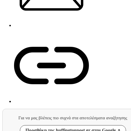
Για να μας βλέπεις πιο συχνά στα αποτελέσματα αναζήτησης
Προσθήκη της huffingtonpost.gr στην Google