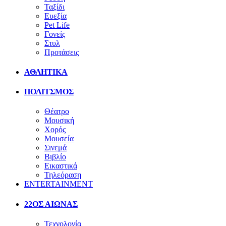
Ταξίδι
Ευεξία
Pet Life
Γονείς
Στυλ
Προτάσεις
ΑΘΛΗΤΙΚΑ
ΠΟΛΙΤΣΜΟΣ
Θέατρο
Μουσική
Χορός
Μουσεία
Σινεμά
Βιβλίο
Εικαστικά
Τηλεόραση
ENTERTAINMENT
22ΟΣ ΑΙΩΝΑΣ
Τεχνολογία