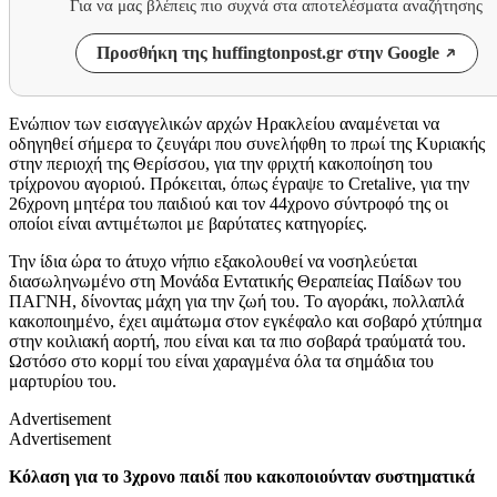
Για να μας βλέπεις πιο συχνά στα αποτελέσματα αναζήτησης
Προσθήκη της huffingtonpost.gr στην Google
Ενώπιον των εισαγγελικών αρχών Ηρακλείου αναμένεται να
οδηγηθεί σήμερα το ζευγάρι που συνελήφθη το πρωί της Κυριακής
στην περιοχή της Θερίσσου, για την φριχτή κακοποίηση του
τρίχρονου αγοριού. Πρόκειται, όπως έγραψε το Cretalive, για την
26χρονη μητέρα του παιδιού και τον 44χρονο σύντροφό της οι
οποίοι είναι αντιμέτωποι με βαρύτατες κατηγορίες.
Την ίδια ώρα το άτυχο νήπιο εξακολουθεί να νοσηλεύεται
διασωληνωμένο στη Μονάδα Εντατικής Θεραπείας Παίδων του
ΠΑΓΝΗ, δίνοντας μάχη για την ζωή του. Το αγοράκι, πολλαπλά
κακοποιημένο, έχει αιμάτωμα στον εγκέφαλο και σοβαρό χτύπημα
στην κοιλιακή αορτή, που είναι και τα πιο σοβαρά τραύματά του.
Ωστόσο στο κορμί του είναι χαραγμένα όλα τα σημάδια του
μαρτυρίου του.
Advertisement
Advertisement
Κόλαση για το 3χρονο παιδί που κακοποιούνταν συστηματικά