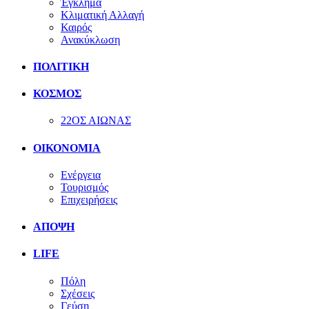
Έγκλημα
Κλιματική Αλλαγή
Καιρός
Ανακύκλωση
ΠΟΛΙΤΙΚΗ
ΚΟΣΜΟΣ
22ΟΣ ΑΙΩΝΑΣ
ΟΙΚΟΝΟΜΙΑ
Ενέργεια
Τουρισμός
Επιχειρήσεις
ΑΠΟΨΗ
LIFE
Πόλη
Σχέσεις
Γεύση