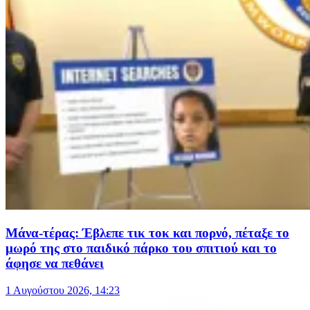
Μάνα-τέρας: Έβλεπε τικ τοκ και πορνό, πέταξε το
μωρό της στο παιδικό πάρκο του σπιτιού και το
άφησε να πεθάνει
1 Αυγούστου 2026, 14:23