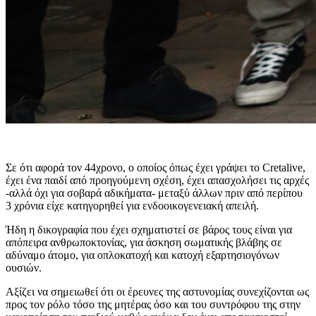
Σε ότι αφορά τον 44χρονο, ο οποίος όπως έχει γράψει το Cretalive,
έχει ένα παιδί από προηγούμενη σχέση, έχει απασχολήσει τις αρχές
-αλλά όχι για σοβαρά αδικήματα- μεταξύ άλλων πριν από περίπου
3 χρόνια είχε κατηγορηθεί για ενδοοικογενειακή απειλή.
Ήδη η δικογραφία που έχει σχηματιστεί σε βάρος τους είναι για
απόπειρα ανθρωποκτονίας, για άσκηση σωματικής βλάβης σε
αδύναμο άτομο, για οπλοκατοχή και κατοχή εξαρτησιογόνων
ουσιών.
Αξίζει να σημειωθεί ότι οι έρευνες της αστυνομίας συνεχίζονται ως
προς τον ρόλο τόσο της μητέρας όσο και του συντρόφου της στην