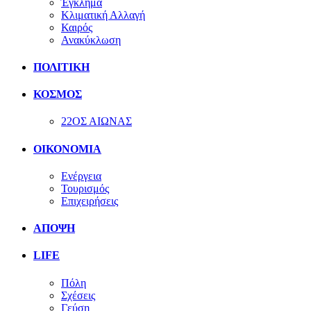
Έγκλημα
Κλιματική Αλλαγή
Καιρός
Ανακύκλωση
ΠΟΛΙΤΙΚΗ
ΚΟΣΜΟΣ
22ΟΣ ΑΙΩΝΑΣ
ΟΙΚΟΝΟΜΙΑ
Ενέργεια
Τουρισμός
Επιχειρήσεις
ΑΠΟΨΗ
LIFE
Πόλη
Σχέσεις
Γεύση