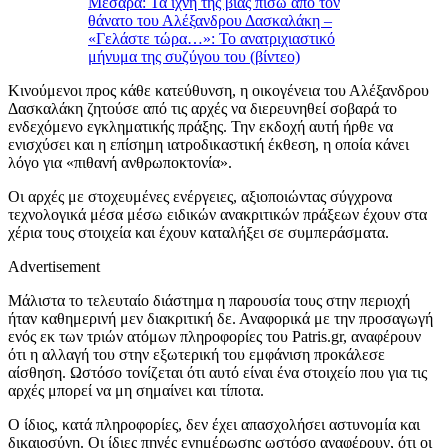
Μεσαρά: Τα ίχνη της βίας πίσω από τον
θάνατο του Αλέξανδρου Δασκαλάκη –
«Γελάστε τώρα…»: Το ανατριχιαστικό
μήνυμα της συζύγου του (βίντεο)
Κινούμενοι προς κάθε κατεύθυνση, η οικογένεια του Αλέξανδρου
Δασκαλάκη ζητούσε από τις αρχές να διερευνηθεί σοβαρά το
ενδεχόμενο εγκληματικής πράξης. Την εκδοχή αυτή ήρθε να
ενισχύσει και η επίσημη ιατροδικαστική έκθεση, η οποία κάνει
λόγο για «πιθανή ανθρωποκτονία».
Οι αρχές με στοχευμένες ενέργειες, αξιοποιώντας σύγχρονα
τεχνολογικά μέσα μέσω ειδικών ανακριτικών πράξεων έχουν στα
χέρια τους στοιχεία και έχουν καταλήξει σε συμπεράσματα.
Advertisement
Μάλιστα το τελευταίο διάστημα η παρουσία τους στην περιοχή
ήταν καθημερινή μεν διακριτική δε. Αναφορικά με την προσαγωγή
ενός εκ των τριών ατόμων πληροφορίες του Patris.gr, αναφέρουν
ότι η αλλαγή του στην εξωτερική του εμφάνιση προκάλεσε
αίσθηση. Ωστόσο τονίζεται ότι αυτό είναι ένα στοιχείο που για τις
αρχές μπορεί να μη σημαίνει και τίποτα.
Ο ίδιος, κατά πληροφορίες, δεν έχει απασχολήσει αστυνομία και
δικαιοσύνη. Οι ίδιες πηγές ενημέρωσης ωστόσο αναφέρουν, ότι οι