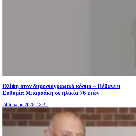
Θλίψη στον δημοσιογραφικό κόσμο – Πέθανε η
Ευθυμία Μπαρσάκη σε ηλικία 76 ετών
24 Ιουλίου 2026, 18:32