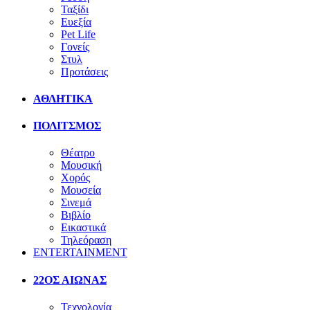
Ταξίδι
Ευεξία
Pet Life
Γονείς
Στυλ
Προτάσεις
ΑΘΛΗΤΙΚΑ
ΠΟΛΙΤΣΜΟΣ
Θέατρο
Μουσική
Χορός
Μουσεία
Σινεμά
Βιβλίο
Εικαστικά
Τηλεόραση
ENTERTAINMENT
22ΟΣ ΑΙΩΝΑΣ
Τεχνολογία