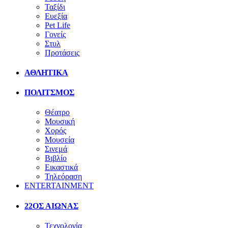
Ταξίδι
Ευεξία
Pet Life
Γονείς
Στυλ
Προτάσεις
ΑΘΛΗΤΙΚΑ
ΠΟΛΙΤΣΜΟΣ
Θέατρο
Μουσική
Χορός
Μουσεία
Σινεμά
Βιβλίο
Εικαστικά
Τηλεόραση
ENTERTAINMENT
22ΟΣ ΑΙΩΝΑΣ
Τεχνολογία