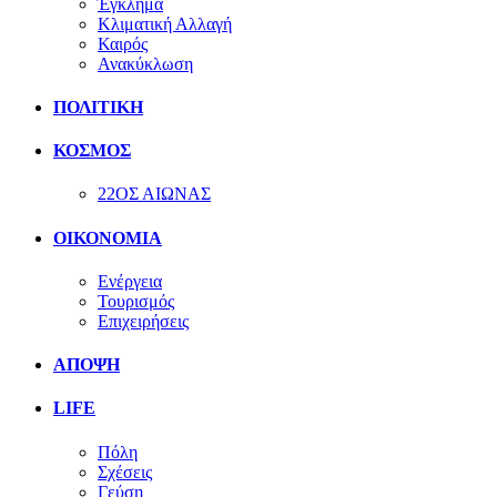
Έγκλημα
Κλιματική Αλλαγή
Καιρός
Ανακύκλωση
ΠΟΛΙΤΙΚΗ
ΚΟΣΜΟΣ
22ΟΣ ΑΙΩΝΑΣ
ΟΙΚΟΝΟΜΙΑ
Ενέργεια
Τουρισμός
Επιχειρήσεις
ΑΠΟΨΗ
LIFE
Πόλη
Σχέσεις
Γεύση