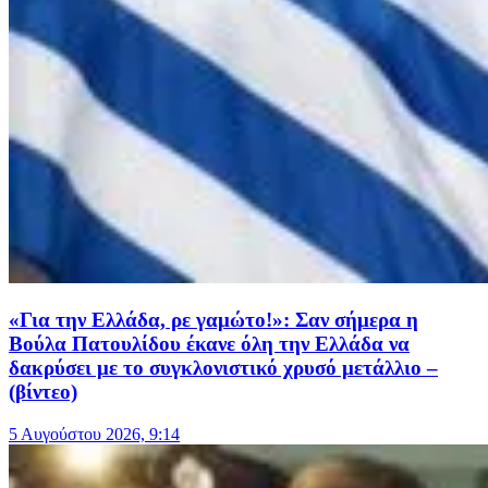
«Για την Ελλάδα, ρε γαμώτο!»: Σαν σήμερα η
Βούλα Πατουλίδου έκανε όλη την Ελλάδα να
δακρύσει με το συγκλονιστικό χρυσό μετάλλιο –
(βίντεο)
5 Αυγούστου 2026, 9:14