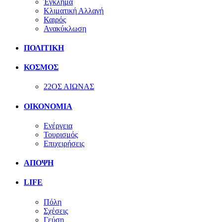
Έγκλημα
Κλιματική Αλλαγή
Καιρός
Ανακύκλωση
ΠΟΛΙΤΙΚΗ
ΚΟΣΜΟΣ
22ΟΣ ΑΙΩΝΑΣ
ΟΙΚΟΝΟΜΙΑ
Ενέργεια
Τουρισμός
Επιχειρήσεις
ΑΠΟΨΗ
LIFE
Πόλη
Σχέσεις
Γεύση