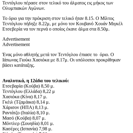
Τεντόγλου πέρασε στον τελικό του άλματος εις μήκος των
Ολυμπιακών Αγώνων.
Το όριο για την πρόκριση στον τελικό ήταν 8.15. Ο Μίλτος
Τεντόγλου πήδηξε 8.22μ, με μόνο τον Κουβανό Χουάν Μιγκέλ
Ετσεβερία να τον περνά ο οποίος έκανε άλμα στα 8.50μ.
Advertisement
Advertisement
Ένας μόνο αθλητής μετά τον Τεντόγλου έπιασε το όριο. Ο
Ιάπωνας Γιούκι Χασιόκα με 8.17μ. Οι υπόλοιποι προκρίθηκαν
βάσει κατάταξης.
Αναλυτικά, η 12άδα του τελικού:
Ετσεβαρία (Κούβα) 8,50 μ.
Τεντόγλου (Ελλάδα) 8,22 μ
Χασιόκα (Κίνα) 8,17 μ.
Γκέιλ (Τζαμάικα) 8,14 μ.
Χάρισον (ΗΠΑ) 8,13 μ.
Ραντάτζο (Ιταλία) 8,10 μ.
Μασό (Κούβα) 8,07 μ.
Μόντλερ (Σουηδία) 8,01 μ.
Κασέρες (Ισπανία) 7,98 μ.