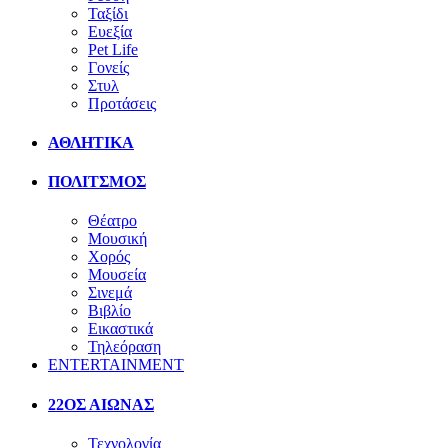
Ταξίδι
Ευεξία
Pet Life
Γονείς
Στυλ
Προτάσεις
ΑΘΛΗΤΙΚΑ
ΠΟΛΙΤΣΜΟΣ
Θέατρο
Μουσική
Χορός
Μουσεία
Σινεμά
Βιβλίο
Εικαστικά
Τηλεόραση
ENTERTAINMENT
22ΟΣ ΑΙΩΝΑΣ
Τεχνολογία