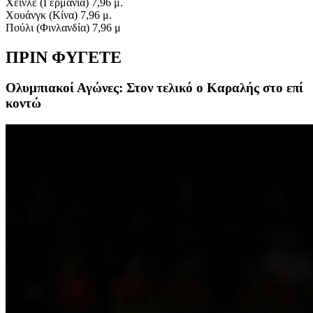
Χέινλε (Γερμανία) 7,96 μ.
Χουάνγκ (Κίνα) 7,96 μ.
Πούλι (Φινλανδία) 7,96 μ
ΠΡΙΝ ΦΥΓΕΤΕ
Ολυμπιακοί Αγώνες: Στον τελικό ο Καραλής στο επί
κοντώ