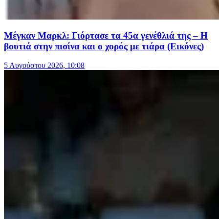
Μέγκαν Μαρκλ: Γιόρτασε τα 45α γενέθλιά της – Η
βουτιά στην πισίνα και ο χορός με τιάρα (Εικόνες)
5 Αυγούστου 2026, 10:08