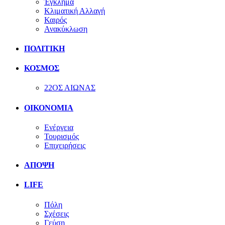
Έγκλημα
Κλιματική Αλλαγή
Καιρός
Ανακύκλωση
ΠΟΛΙΤΙΚΗ
ΚΟΣΜΟΣ
22ΟΣ ΑΙΩΝΑΣ
ΟΙΚΟΝΟΜΙΑ
Ενέργεια
Τουρισμός
Επιχειρήσεις
ΑΠΟΨΗ
LIFE
Πόλη
Σχέσεις
Γεύση