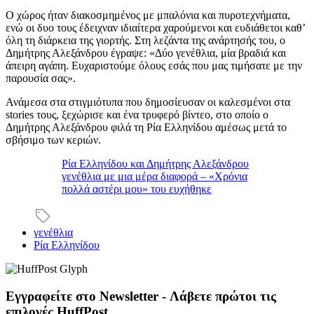
Ο χώρος ήταν διακοσμημένος με μπαλόνια και πυροτεχνήματα,
ενώ οι δυο τους έδειχναν ιδιαίτερα χαρούμενοι και ευδιάθετοι καθ’
όλη τη διάρκεια της γιορτής. Στη λεζάντα της ανάρτησής του, ο
Δημήτρης Αλεξάνδρου έγραψε: «Δύο γενέθλια, μία βραδιά και
άπειρη αγάπη. Ευχαριστούμε όλους εσάς που μας τιμήσατε με την
παρουσία σας».
Ανάμεσα στα στιγμιότυπα που δημοσίευσαν οι καλεσμένοι στα
stories τους, ξεχώρισε και ένα τρυφερό βίντεο, στο οποίο ο
Δημήτρης Αλεξάνδρου φιλά τη Ρία Ελληνίδου αμέσως μετά το
σβήσιμο των κεριών.
Ρία Ελληνίδου και Δημήτρης Αλεξάνδρου
γενέθλια με μια μέρα διαφορά – «Χρόνια
πολλά αστέρι μου» του ευχήθηκε
γενέθλια
Ρία Ελληνίδου
Εγγραφείτε στο Newsletter - Λάβετε πρώτοι τις
επιλογές HuffPost