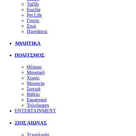
Ταξίδι
Ευεξία
Pet Life
Γονείς
Στυλ
Προτάσεις
ΑΘΛΗΤΙΚΑ
ΠΟΛΙΤΣΜΟΣ
Θέατρο
Μουσική
Χορός
Μουσεία
Σινεμά
Βιβλίο
Εικαστικά
Τηλεόραση
ENTERTAINMENT
22ΟΣ ΑΙΩΝΑΣ
Τεχνολογία