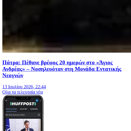
Πάτρα: Πέθανε βρέφος 20 ημερών στο «Άγιος
Ανδρέας» – Νοσηλευόταν στη Μονάδα Εντατικής
Νεογνών
13 Ιουλίου 2026, 22:44
Oλα τα τελευταία νέα