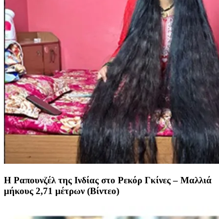
Η Ραπουνζέλ της Ινδίας στο Ρεκόρ Γκίνες – Μαλλιά
μήκους 2,71 μέτρων (Βίντεο)