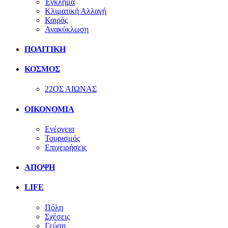
Έγκλημα
Κλιματική Αλλαγή
Καιρός
Ανακύκλωση
ΠΟΛΙΤΙΚΗ
ΚΟΣΜΟΣ
22ΟΣ ΑΙΩΝΑΣ
ΟΙΚΟΝΟΜΙΑ
Ενέργεια
Τουρισμός
Επιχειρήσεις
ΑΠΟΨΗ
LIFE
Πόλη
Σχέσεις
Γεύση