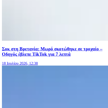
Σοκ στη Βρετανία: Μωρό σκοτώθηκε σε τροχαίο –
Οδηγός έβλεπε TikTok για 7 λεπτά
18 Ιουλίου 2026, 12:38