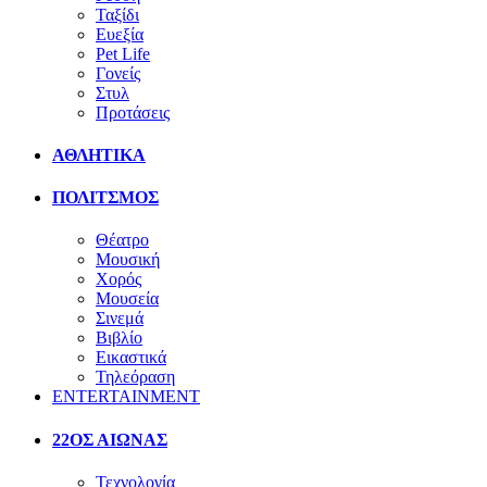
Ταξίδι
Ευεξία
Pet Life
Γονείς
Στυλ
Προτάσεις
ΑΘΛΗΤΙΚΑ
ΠΟΛΙΤΣΜΟΣ
Θέατρο
Μουσική
Χορός
Μουσεία
Σινεμά
Βιβλίο
Εικαστικά
Τηλεόραση
ENTERTAINMENT
22ΟΣ ΑΙΩΝΑΣ
Τεχνολογία