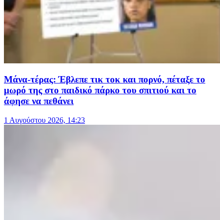
Μάνα-τέρας: Έβλεπε τικ τοκ και πορνό, πέταξε το
μωρό της στο παιδικό πάρκο του σπιτιού και το
άφησε να πεθάνει
1 Αυγούστου 2026, 14:23