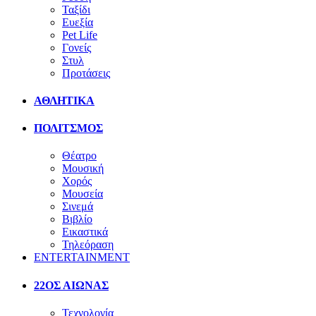
Ταξίδι
Ευεξία
Pet Life
Γονείς
Στυλ
Προτάσεις
ΑΘΛΗΤΙΚΑ
ΠΟΛΙΤΣΜΟΣ
Θέατρο
Μουσική
Χορός
Μουσεία
Σινεμά
Βιβλίο
Εικαστικά
Τηλεόραση
ENTERTAINMENT
22ΟΣ ΑΙΩΝΑΣ
Τεχνολογία