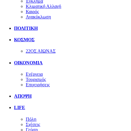
Έγκλημα
Κλιματική Αλλαγή
Καιρός
Ανακύκλωση
ΠΟΛΙΤΙΚΗ
ΚΟΣΜΟΣ
22ΟΣ ΑΙΩΝΑΣ
ΟΙΚΟΝΟΜΙΑ
Ενέργεια
Τουρισμός
Επιχειρήσεις
ΑΠΟΨΗ
LIFE
Πόλη
Σχέσεις
Γεύση