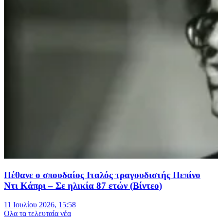
Πέθανε ο σπουδαίος Ιταλός τραγουδιστής Πεπίνο
Ντι Κάπρι – Σε ηλικία 87 ετών (Βίντεο)
11 Ιουλίου 2026, 15:58
Oλα τα τελευταία νέα