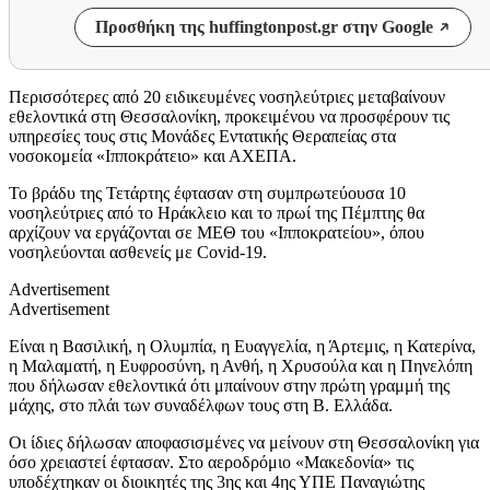
Προσθήκη της huffingtonpost.gr στην Google
Περισσότερες από 20 ειδικευμένες νοσηλεύτριες μεταβαίνουν
εθελοντικά στη Θεσσαλονίκη, προκειμένου να προσφέρουν τις
υπηρεσίες τους στις Μονάδες Εντατικής Θεραπείας στα
νοσοκομεία «Ιπποκράτειο» και ΑΧΕΠΑ.
Το βράδυ της Τετάρτης έφτασαν στη συμπρωτεύουσα 10
νοσηλεύτριες από το Ηράκλειο και το πρωί της Πέμπτης θα
αρχίζουν να εργάζονται σε ΜΕΘ του «Ιπποκρατείου», όπου
νοσηλεύονται ασθενείς με Covid-19.
Advertisement
Advertisement
Είναι η Βασιλική, η Ολυμπία, η Ευαγγελία, η Άρτεμις, η Κατερίνα,
η Μαλαματή, η Ευφροσύνη, η Ανθή, η Χρυσούλα και η Πηνελόπη
που δήλωσαν εθελοντικά ότι μπαίνουν στην πρώτη γραμμή της
μάχης, στο πλάι των συναδέλφων τους στη Β. Ελλάδα.
Οι ίδιες δήλωσαν αποφασισμένες να μείνουν στη Θεσσαλονίκη για
όσο χρειαστεί έφτασαν. Στο αεροδρόμιο «Μακεδονία» τις
υποδέχτηκαν οι διοικητές της 3ης και 4ης ΥΠΕ Παναγιώτης