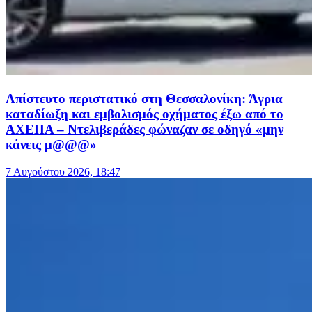
Απίστευτο περιστατικό στη Θεσσαλονίκη: Άγρια
καταδίωξη και εμβολισμός οχήματος έξω από το
ΑΧΕΠΑ – Ντελιβεράδες φώναζαν σε οδηγό «μην
κάνεις μ@@@»
7 Αυγούστου 2026, 18:47