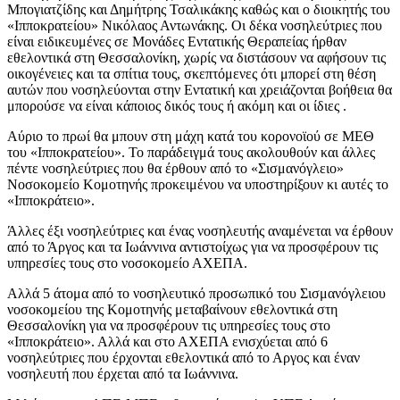
Μπογιατζίδης και Δημήτρης Τσαλικάκης καθώς και ο διοικητής του
«Ιπποκρατείου» Νικόλαος Αντωνάκης. Οι δέκα νοσηλεύτριες που
είναι ειδικευμένες σε Μονάδες Εντατικής Θεραπείας ήρθαν
εθελοντικά στη Θεσσαλονίκη, χωρίς να διστάσουν να αφήσουν τις
οικογένειες και τα σπίτια τους, σκεπτόμενες ότι μπορεί στη θέση
αυτών που νοσηλεύονται στην Εντατική και χρειάζονται βοήθεια θα
μπορούσε να είναι κάποιος δικός τους ή ακόμη και οι ίδιες .
Αύριο το πρωί θα μπουν στη μάχη κατά του κορονοϊού σε ΜΕΘ
του «Ιπποκρατείου». Το παράδειγμά τους ακολουθούν και άλλες
πέντε νοσηλεύτριες που θα έρθουν από το «Σισμανόγλειο»
Νοσοκομείο Κομοτηνής προκειμένου να υποστηρίξουν κι αυτές το
«Ιπποκράτειο».
Άλλες έξι νοσηλεύτριες και ένας νοσηλευτής αναμένεται να έρθουν
από το Άργος και τα Ιωάννινα αντιστοίχως για να προσφέρουν τις
υπηρεσίες τους στο νοσοκομείο ΑΧΕΠΑ.
Αλλά 5 άτομα από το νοσηλευτικό προσωπικό του Σισμανόγλειου
νοσοκομείου της Κομοτηνής μεταβαίνουν εθελοντικά στη
Θεσσαλονίκη για να προσφέρουν τις υπηρεσίες τους στο
«Ιπποκράτειο». Αλλά και στο ΑΧΕΠΑ ενισχύεται από 6
νοσηλεύτριες που έρχονται εθελοντικά από το Αργος και έναν
νοσηλευτή που έρχεται από τα Ιωάννινα.