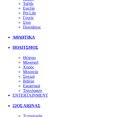
Ταξίδι
Ευεξία
Pet Life
Γονείς
Στυλ
Προτάσεις
ΑΘΛΗΤΙΚΑ
ΠΟΛΙΤΣΜΟΣ
Θέατρο
Μουσική
Χορός
Μουσεία
Σινεμά
Βιβλίο
Εικαστικά
Τηλεόραση
ENTERTAINMENT
22ΟΣ ΑΙΩΝΑΣ
Τεχνολογία