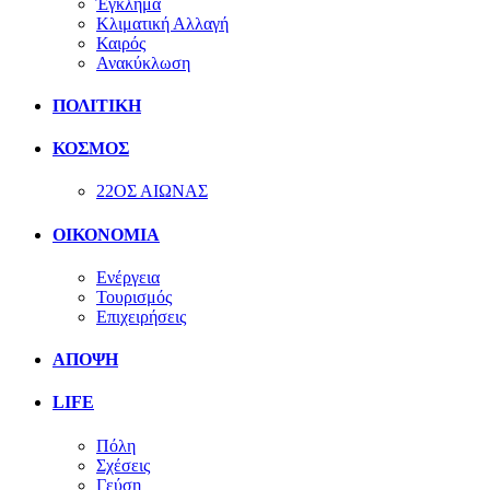
Έγκλημα
Κλιματική Αλλαγή
Καιρός
Ανακύκλωση
ΠΟΛΙΤΙΚΗ
ΚΟΣΜΟΣ
22ΟΣ ΑΙΩΝΑΣ
ΟΙΚΟΝΟΜΙΑ
Ενέργεια
Τουρισμός
Επιχειρήσεις
ΑΠΟΨΗ
LIFE
Πόλη
Σχέσεις
Γεύση