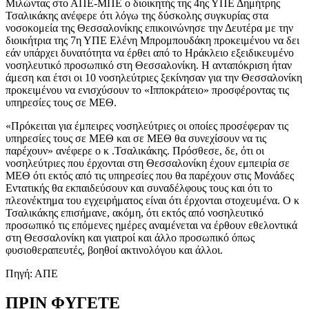
Μιλώντας στο ΑΠΕ-ΜΠΕ ο διοικητής της 4ης ΥΠΕ Δημήτρης
Τσαλικάκης ανέφερε ότι λόγω της δύσκολης συγκυρίας στα
νοσοκομεία της Θεσσαλονίκης επικοινώνησε την Δευτέρα με την
διοικήτρια της 7η ΥΠΕ Ελένη Μπρομπουδάκη προκειμένου να δει
εάν υπάρχει δυνατότητα να έρθει από το Ηράκλειο εξειδικευμένο
νοσηλευτικό προσωπικό στη Θεσσαλονίκη. Η ανταπόκριση ήταν
άμεση και έτσι οι 10 νοσηλεύτριες ξεκίνησαν για την Θεσσαλονίκη
προκειμένου να ενισχύσουν το «Ιπποκράτειο» προσφέροντας τις
υπηρεσίες τους σε ΜΕΘ.
«Πρόκειται για έμπειρες νοσηλεύτριες οι οποίες προσέφεραν τις
υπηρεσίες τους σε ΜΕΘ και σε ΜΕΘ θα συνεχίσουν να τις
παρέχουν» ανέφερε ο κ .Τσαλικάκης. Πρόσθεσε, δε, ότι οι
νοσηλεύτριες που έρχονται στη Θεσσαλονίκη έχουν εμπειρία σε
ΜΕΘ ότι εκτός από τις υπηρεσίες που θα παρέχουν στις Μονάδες
Εντατικής θα εκπαιδεύσουν και συναδέλφους τους και ότι το
πλεονέκτημα του εγχειρήματος είναι ότι έρχονται στοχευμένα. Ο κ
Τσαλικάκης επισήμανε, ακόμη, ότι εκτός από νοσηλευτικό
προσωπικό τις επόμενες ημέρες αναμένεται να έρθουν εθελοντικά
στη Θεσσαλονίκη και γιατροί και άλλο προσωπικό όπως
φυσιοθεραπευτές, βοηθοί ακτινολόγου και άλλοι.
Πηγή: ΑΠΕ
ΠΡΙΝ ΦΥΓΕΤΕ