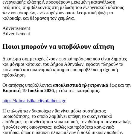
ενεργειακής κλάσης Α προσφέρουν μειωμένη κατανάλωση
ρεύματος, συμβάλλοντας στη μείωση του ενεργειακού κόστους
των νοικοκυριών, ενώ παρέχουν αποτελεσματική ψύξη το
καλοκαίρι και θέρμανση τον χειμώνα.
Advertisement
Advertisement
Ποιοι μπορούν να υποβάλουν αίτηση
Δικαίωμα συμμετοχής έχουν φυσικά πρόσωπα που είναι δημότες
και μόνιμοι κάτοικοι του Δήμου Αθηναίων, εφόσον πληρούν τα
κοινωνικά και οικονομικά κριτήρια που προβλέπει η σχετική
πρόσκληση.
Οι αιτήσεις υποβάλλονται
αποκλειστικά ηλεκτρονικά
έως και την
Κυριακή 19 Ιουλίου 2026
, μέσω της πλατφόρμας:
https://klimatistika.cityofathens.gr
Η επιλογή των δικαιούχων θα γίνει μέσω συστήματος
μοριοδότησης, το οποίο λαμβάνει υπόψη το οικογενειακό
εισόδημα, τη σύνθεση του νοικοκυριού, την ιδιότητα μονογονεϊκής
ή πολύτεκνης οικογένειας, καθώς και πρόσθετα κοινωνικά
κριτήρια, όπως η ύπαρξη ηλικιωμένων ή πολύ μικρών παιδιών.