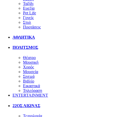
Ταξίδι
Ευεξία
Pet Life
Γονείς
Στυλ
Προτάσεις
ΑΘΛΗΤΙΚΑ
ΠΟΛΙΤΣΜΟΣ
Θέατρο
Μουσική
Χορός
Μουσεία
Σινεμά
Βιβλίο
Εικαστικά
Τηλεόραση
ENTERTAINMENT
22ΟΣ ΑΙΩΝΑΣ
Τεχνολογία