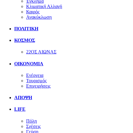
Έγκλημα
Κλιματική Αλλαγή
Καιρός
Ανακύκλωση
ΠΟΛΙΤΙΚΗ
ΚΟΣΜΟΣ
22ΟΣ ΑΙΩΝΑΣ
ΟΙΚΟΝΟΜΙΑ
Ενέργεια
Τουρισμός
Επιχειρήσεις
ΑΠΟΨΗ
LIFE
Πόλη
Σχέσεις
Γεύση