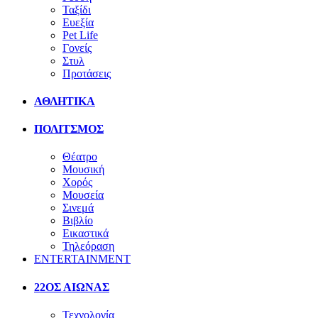
Ταξίδι
Ευεξία
Pet Life
Γονείς
Στυλ
Προτάσεις
ΑΘΛΗΤΙΚΑ
ΠΟΛΙΤΣΜΟΣ
Θέατρο
Μουσική
Χορός
Μουσεία
Σινεμά
Βιβλίο
Εικαστικά
Τηλεόραση
ENTERTAINMENT
22ΟΣ ΑΙΩΝΑΣ
Τεχνολογία