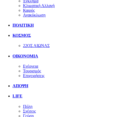
Έγκλημα
Κλιματική Αλλαγή
Καιρός
Ανακύκλωση
ΠΟΛΙΤΙΚΗ
ΚΟΣΜΟΣ
22ΟΣ ΑΙΩΝΑΣ
ΟΙΚΟΝΟΜΙΑ
Ενέργεια
Τουρισμός
Επιχειρήσεις
ΑΠΟΨΗ
LIFE
Πόλη
Σχέσεις
Γεύση