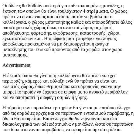
Οι άδειες θα δοθούν αυστηρά για καθετοποιημένες μονάδες, η
έκταση των οποίων θα είναι τουλάχιστον 4 στρέμματα. Ο χώρος
πρέπει να είναι ενιαίος και μέσα σε αυτόν να βρίσκεται η
καλλιέργεια, ο χώρος μεταποίησης καθώς και οποιοσδήποτε άλλος
υποστηρικτικός χώρος όπως οι ανοικτοί χώροι, οι χώροι
αποθήκευσης, φόρτωσης, εκφόρτωσης, καταστροφής, χώροι
εγκαταστάσεων κ.α.. Η απόφαση αυτή πάρθηκε για λόγους
ασφαλείας, προκειμένου να μη δημιουργείται η ανάγκη
μετακίνησης του τελικού προϊόντος από το χωράφι στον χώρο
μεταποίησης.
Advertisement
Η έκταση όπου θα γίνεται η καλλιέργεια θα πρέπει να έχει
περίφραξη, κάμερες και φύλαξη ενώ θα πρέπει να είναι και
κλειστός χώρος, όπως θερμοκήπια και υδροπονία, για να μην
μπορεί το προϊόν να έρχεται σε επαφή με το ανοικτό περιβάλλον
και να αποτραπεί η διαφυγή οσμών ή γύρης.
Η τήρηση των παραπάνω κριτηρίων θα γίνεται με επιτόπιο έλεγχο
από τις αρμόδιες αρχές και σε περίπτωση εντοπισμού παράβασης, η
άδεια θα αφαιρείται. Επανέλεγχοι θα διενεργούνται και στα
δικαιολογητικά των αδειοδοτημένων μονάδων, ώστε σε περίπτωση
που διαπιστώνονται παραβάσεις να αφαιρείται άμεσα η άδεια.