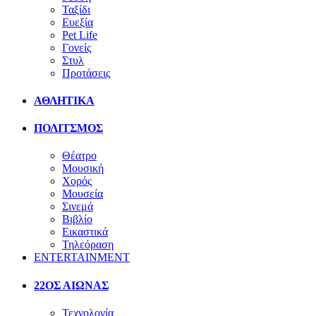
Ταξίδι
Ευεξία
Pet Life
Γονείς
Στυλ
Προτάσεις
ΑΘΛΗΤΙΚΑ
ΠΟΛΙΤΣΜΟΣ
Θέατρο
Μουσική
Χορός
Μουσεία
Σινεμά
Βιβλίο
Εικαστικά
Τηλεόραση
ENTERTAINMENT
22ΟΣ ΑΙΩΝΑΣ
Τεχνολογία