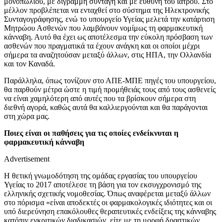
μονοπωλίου, με δίγραμμη συνταγή και με ευθύνη του ιατρού. Στο
μέλλον προβλέπεται να ενταχθεί στο σύστημα της Ηλεκτρονικής
Συνταγογράφησης, ενώ το υπουργείο Υγείας μελετά την κατάρτιση
Μητρώου Ασθενών που λαμβάνουν νομίμως τη φαρμακευτική
κάνναβη. Αυτό θα έχει ως αποτέλεσμα την εύκολη πρόσβαση των
ασθενών που πραγματικά τα έχουν ανάγκη και οι οποίοι μέχρι
σήμερα τα αναζητούσαν μεταξύ άλλων, στις ΗΠΑ, την Ολλανδία
και τον Καναδά.
Παράλληλα, όπως τονίζουν στο ΑΠΕ-ΜΠΕ πηγές του υπουργείου,
θα παρθούν μέτρα ώστε η τιμή προμήθειάς τους από τους ασθενείς
να είναι χαμηλότερη από αυτές που τα βρίσκουν σήμερα στη
διεθνή αγορά, καθώς αυτά θα καλλιεργούνται και θα παράγονται
στη χώρα μας.
Ποιες είναι οι παθήσεις για τις οποίες ενδείκνυται η
φαρμακευτική κάνναβη
Advertisement
Η θετική γνωμοδότηση της ομάδας εργασίας του υπουργείου
Υγείας το 2017 αποτέλεσε τη βάση για τον εκσυγχρονισμό της
ελληνικής σχετικής νομοθεσίας. Όπως αναφέρεται μεταξύ άλλων
στο πόρισμα «είναι αποδεκτές οι φαρμακολογικές ιδιότητες και οι
υπό διερεύνηση επακόλουθες θεραπευτικές ενδείξεις της κάνναβης
κατόπιν εγκριτικών διαδικασιών, είτε με τη μορφή δραστικών