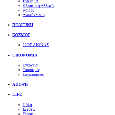
Έγκλημα
Κλιματική Αλλαγή
Καιρός
Ανακύκλωση
ΠΟΛΙΤΙΚΗ
ΚΟΣΜΟΣ
22ΟΣ ΑΙΩΝΑΣ
ΟΙΚΟΝΟΜΙΑ
Ενέργεια
Τουρισμός
Επιχειρήσεις
ΑΠΟΨΗ
LIFE
Πόλη
Σχέσεις
Γεύση