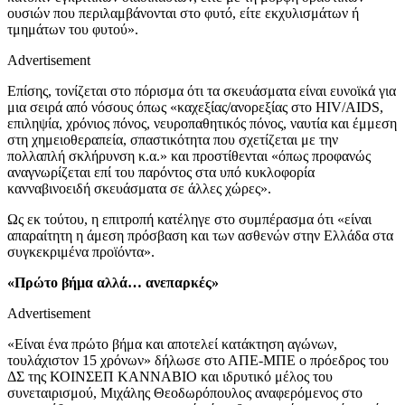
ουσιών που περιλαμβάνονται στο φυτό, είτε εκχυλισμάτων ή
τμημάτων του φυτού».
Advertisement
Επίσης, τονίζεται στο πόρισμα ότι τα σκευάσματα είναι ευνοϊκά για
μια σειρά από νόσους όπως «καχεξίας/ανορεξίας στο HIV/AIDS,
επιληψία, χρόνιος πόνος, νευροπαθητικός πόνος, ναυτία και έμμεση
στη χημειοθεραπεία, σπαστικότητα που σχετίζεται με την
πολλαπλή σκλήρυνση κ.α.» και προστίθενται «όπως προφανώς
αναγνωρίζεται επί του παρόντος στα υπό κυκλοφορία
κανναβινοειδή σκευάσματα σε άλλες χώρες».
Ως εκ τούτου, η επιτροπή κατέληγε στο συμπέρασμα ότι «είναι
απαραίτητη η άμεση πρόσβαση και των ασθενών στην Ελλάδα στα
συγκεκριμένα προϊόντα».
«Πρώτο βήμα αλλά… ανεπαρκές»
Advertisement
«Είναι ένα πρώτο βήμα και αποτελεί κατάκτηση αγώνων,
τουλάχιστον 15 χρόνων» δήλωσε στο ΑΠΕ-ΜΠΕ ο πρόεδρος του
ΔΣ της ΚΟΙΝΣΕΠ KANNABIO και ιδρυτικό μέλος του
συνεταιρισμού, Μιχάλης Θεοδωρόπουλος αναφερόμενος στο