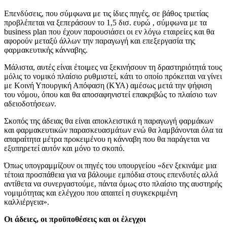
Επενδύσεις, που σύμφωνα με τις ίδιες πηγές, σε βάθος τριετίας
προβλέπεται να ξεπεράσουν το 1,5 δισ. ευρώ , σύμφωνα με τα
business plan που έχουν παρουσιάσει οι εν λόγω εταιρείες και θα
αφορούν μεταξύ άλλων την παραγωγή και επεξεργασία της
φαρμακευτικής κάνναβης.
Μάλιστα, αυτές είναι έτοιμες να ξεκινήσουν τη δραστηριότητά τους
μόλις το νομικό πλαίσιο ρυθμιστεί, κάτι το οποίο πρόκειται να γίνει
με Κοινή Υπουργική Απόφαση (ΚΥΑ) αμέσως μετά την ψήφιση
του νόμου, όπου και θα αποσαφηνιστεί επακριβώς το πλαίσιο των
αδειοδοτήσεων.
Σκοπός της άδειας θα είναι αποκλειστικά η παραγωγή φαρμάκων
και φαρμακευτικών παρασκευασμάτων ενώ θα λαμβάνονται όλα τα
απαραίτητα μέτρα προκειμένου η κάνναβη που θα παράγεται να
εξυπηρετεί αυτόν και μόνο το σκοπό.
Όπως υπογραμμίζουν οι πηγές του υπουργείου «δεν ξεκινάμε μια
τέτοια προσπάθεια για να βάλουμε εμπόδια στους επενδυτές αλλά
αντίθετα να συνεργαστούμε, πάντα όμως στο πλαίσιο της αυστηρής
νομιμότητας και ελέγχου που απαιτεί η συγκεκριμένη
καλλιέργεια».
Οι άδειες, οι προϋποθέσεις και οι έλεγχοι