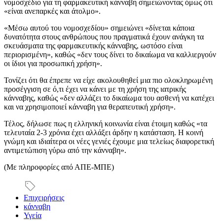
νομοσχέδιο για τη φαρμακευτική κάνναβη σημειώνοντας όμως ότι
«είναι ανεπαρκές και άτολμο».
«Μέσω αυτού του νομοσχεδίου» σημειώνει «δίνεται κάποια
δυνατότητα στους ανθρώπους που πραγματικά έχουν ανάγκη τα
σκευάσματα της φαρμακευτικής κάνναβης, ωστόσο είναι
περιορισμένη», καθώς «δεν τους δίνει το δικαίωμα να καλλιεργούν
οι ίδιοι για προσωπική χρήση».
Τονίζει ότι θα έπρεπε να είχε ακολουθηθεί μια πιο ολοκληρωμένη
προσέγγιση σε ό,τι έχει να κάνει με τη χρήση της ιατρικής
κάνναβης, καθώς «δεν αλλάζει το δικαίωμα του ασθενή να κατέχει
και να χρησιμοποιεί κάνναβη για θεραπευτική χρήση».
Τέλος, δήλωσε πως η ελληνική κοινωνία είναι έτοιμη καθώς «τα
τελευταία 2-3 χρόνια έχει αλλάξει άρδην η κατάσταση. Η κοινή
γνώμη και ιδιαίτερα οι νέες γενιές έχουμε μια τελείως διαφορετική
αντιμετώπιση γύρω από την κάνναβη».
(Με πληροφορίες από ΑΠΕ-ΜΠΕ)
Επιχειρήσεις
κάνναβη
Υγεία