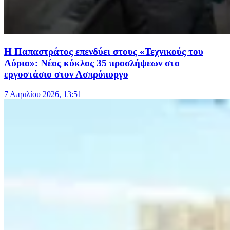
Η Παπαστράτος επενδύει στους «Τεχνικούς του
Αύριο»: Νέος κύκλος 35 προσλήψεων στο
εργοστάσιο στον Ασπρόπυργο
7 Απριλίου 2026, 13:51