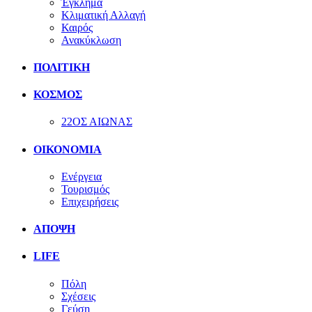
Έγκλημα
Κλιματική Αλλαγή
Καιρός
Ανακύκλωση
ΠΟΛΙΤΙΚΗ
ΚΟΣΜΟΣ
22ΟΣ ΑΙΩΝΑΣ
ΟΙΚΟΝΟΜΙΑ
Ενέργεια
Τουρισμός
Επιχειρήσεις
ΑΠΟΨΗ
LIFE
Πόλη
Σχέσεις
Γεύση