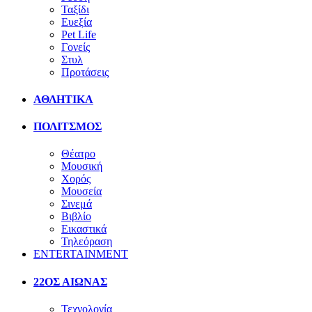
Ταξίδι
Ευεξία
Pet Life
Γονείς
Στυλ
Προτάσεις
ΑΘΛΗΤΙΚΑ
ΠΟΛΙΤΣΜΟΣ
Θέατρο
Μουσική
Χορός
Μουσεία
Σινεμά
Βιβλίο
Εικαστικά
Τηλεόραση
ENTERTAINMENT
22ΟΣ ΑΙΩΝΑΣ
Τεχνολογία