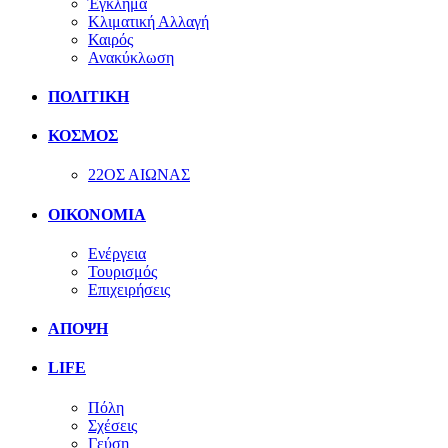
Έγκλημα
Κλιματική Αλλαγή
Καιρός
Ανακύκλωση
ΠΟΛΙΤΙΚΗ
ΚΟΣΜΟΣ
22ΟΣ ΑΙΩΝΑΣ
ΟΙΚΟΝΟΜΙΑ
Ενέργεια
Τουρισμός
Επιχειρήσεις
ΑΠΟΨΗ
LIFE
Πόλη
Σχέσεις
Γεύση