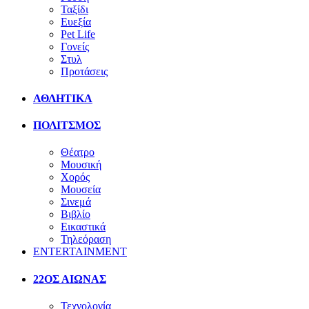
Ταξίδι
Ευεξία
Pet Life
Γονείς
Στυλ
Προτάσεις
ΑΘΛΗΤΙΚΑ
ΠΟΛΙΤΣΜΟΣ
Θέατρο
Μουσική
Χορός
Μουσεία
Σινεμά
Βιβλίο
Εικαστικά
Τηλεόραση
ENTERTAINMENT
22ΟΣ ΑΙΩΝΑΣ
Τεχνολογία