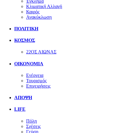
Έγκλημα
Κλιματική Αλλαγή
Καιρός
Ανακύκλωση
ΠΟΛΙΤΙΚΗ
ΚΟΣΜΟΣ
22ΟΣ ΑΙΩΝΑΣ
ΟΙΚΟΝΟΜΙΑ
Ενέργεια
Τουρισμός
Επιχειρήσεις
ΑΠΟΨΗ
LIFE
Πόλη
Σχέσεις
Γεύση