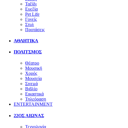
Ταξίδι
Ευεξία
Pet Life
Γονείς
Στυλ
Προτάσεις
ΑΘΛΗΤΙΚΑ
ΠΟΛΙΤΣΜΟΣ
Θέατρο
Μουσική
Χορός
Μουσεία
Σινεμά
Βιβλίο
Εικαστικά
Τηλεόραση
ENTERTAINMENT
22ΟΣ ΑΙΩΝΑΣ
Τεχνολογία