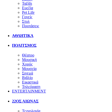
Ταξίδι
Ευεξία
Pet Life
Γονείς
Στυλ
Προτάσεις
ΑΘΛΗΤΙΚΑ
ΠΟΛΙΤΣΜΟΣ
Θέατρο
Μουσική
Χορός
Μουσεία
Σινεμά
Βιβλίο
Εικαστικά
Τηλεόραση
ENTERTAINMENT
22ΟΣ ΑΙΩΝΑΣ
Τεχνολογία