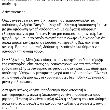
υπόθεση.
Advertisement
Όπως ανέφερε ο εκ των δικηγόρων που εκπροσώπησαν τις
παθούσες, Ανδρέας Βαγγόπουλος: «Η ελληνική Δικαιοσύνη έκρινε
με μια ομόφωνη ηχηρή απόφαση και με ομόφωνη απόρριψη
ελαφρυντικών περιστάσεων. Είναι μια απόφαση σημαντική, ένα
ηχηρό μήνυμα με το οποίο αναγνώρισε η ελληνική δικαιοσύνη ότι
όποια μορφή κατάχρησης εξουσίας και έμφυλης βίας δεν είναι
ανεκτή. Έσπασε η σιωπή, δόθηκε η ελευθερία στα θύματα να
σπάσουν την σιωπή τους».
Ο Αλέξανδρος Μίντζιας, επίσης εκ των συνηγόρων Υποστήριξης
της κατηγορίας, είπε στους δημοσιογράφους: «Μετά από πέντε
χρόνια και εξήντα συνεδριάσεις φτάσαμε στο τέλος μιας ιδιαίτερης
υπόθεσης. Υπάρχουν μηνύματα ηχηρά από τη Δικαιοσύνη. Είχα πει
στην αγόρευσή μου πως οι γυναίκες αυτές δεν ήρθαν για εκδίκηση,
μόνο για δικαίωση.
Δεν ήταν στόχος να γίνει παράδειγμα προς αποφυγή ο
κατηγορούμενος, αλλά η Δικαιοσύνη να γίνει παράδειγμα προς
μίμηση. Η ποινή δεν είναι υψηλή αλλά η ελάχιστη που του δόθηκε,
αλλά τέτοιες αποφάσεις σε κάνουν να νιώθεις ότι υπηρετείς αυτόν
τον τόπο».