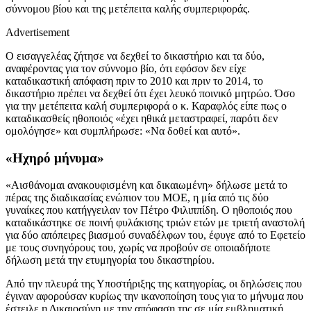
σύννομου βίου και της μετέπειτα καλής συμπεριφοράς.
Advertisement
Ο εισαγγελέας ζήτησε να δεχθεί το δικαστήριο και τα δύο,
αναφέροντας για τον σύννομο βίο, ότι εφόσον δεν είχε
καταδικαστική απόφαση πριν το 2010 και πριν το 2014, το
δικαστήριο πρέπει να δεχθεί ότι έχει λευκό ποινικό μητρώο. Όσο
για την μετέπειτα καλή συμπεριφορά ο κ. Καραφλός είπε πως ο
καταδικασθείς ηθοποιός «έχει ηθικά μεταστραφεί, παρότι δεν
ομολόγησε» και συμπλήρωσε: «Να δοθεί και αυτό».
«Ηχηρό μήνυμα»
«Αισθάνομαι ανακουφισμένη και δικαιωμένη» δήλωσε μετά το
πέρας της διαδικασίας ενώπιον του ΜΟΕ, η μία από τις δύο
γυναίκες που κατήγγειλαν τον Πέτρο Φιλιππίδη. Ο ηθοποιός που
καταδικάστηκε σε ποινή φυλάκισης τριών ετών με τριετή αναστολή
για δύο απόπειρες βιασμού συναδέλφων του, έφυγε από το Εφετείο
με τους συνηγόρους του, χωρίς να προβούν σε οποιαδήποτε
δήλωση μετά την ετυμηγορία του δικαστηρίου.
Από την πλευρά της Υποστήριξης της κατηγορίας, οι δηλώσεις που
έγιναν αφορούσαν κυρίως την ικανοποίηση τους για το μήνυμα που
έστειλε η Δικαιοσύνη με την απόφαση της σε μία εμβληματική