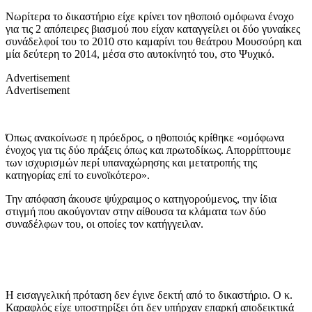
Νωρίτερα το δικαστήριο είχε κρίνει τον ηθοποιό ομόφωνα ένοχο
για τις 2 απόπειρες βιασμού που είχαν καταγγείλει οι δύο γυναίκες
συνάδελφοί του το 2010 στο καμαρίνι του θεάτρου Μουσούρη και
μία δεύτερη το 2014, μέσα στο αυτοκίνητό του, στο Ψυχικό.
Advertisement
Advertisement
Όπως ανακοίνωσε η πρόεδρος, ο ηθοποιός κρίθηκε «ομόφωνα
ένοχος για τις δύο πράξεις όπως και πρωτοδίκως. Απορρίπτουμε
των ισχυρισμών περί υπαναχώρησης και μετατροπής της
κατηγορίας επί το ευνοϊκότερο».
Την απόφαση άκουσε ψύχραιμος ο κατηγορούμενος, την ίδια
στιγμή που ακούγονταν στην αίθουσα τα κλάματα των δύο
συναδέλφων του, οι οποίες τον κατήγγειλαν.
Η εισαγγελική πρόταση δεν έγινε δεκτή από το δικαστήριο. Ο κ.
Καραφλός είχε υποστηρίξει ότι δεν υπήρχαν επαρκή αποδεικτικά