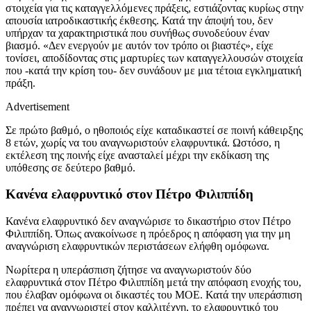
στοιχεία για τις καταγγελλόμενες πράξεις, εστιάζοντας κυρίως στην
απουσία ιατροδικαστικής έκθεσης. Κατά την άποψή του, δεν
υπήρχαν τα χαρακτηριστικά που συνήθως συνοδεύουν έναν
βιασμό. «Δεν ενεργούν με αυτόν τον τρόπο οι βιαστές», είχε
τονίσει, αποδίδοντας στις μαρτυρίες των καταγγελλουσών στοιχεία
που -κατά την κρίση του- δεν συνάδουν με μια τέτοια εγκληματική
πράξη.
Advertisement
Σε πρώτο βαθμό, ο ηθοποιός είχε καταδικαστεί σε ποινή κάθειρξης
8 ετών, χωρίς να του αναγνωριστούν ελαφρυντικά. Ωστόσο, η
εκτέλεση της ποινής είχε ανασταλεί μέχρι την εκδίκαση της
υπόθεσης σε δεύτερο βαθμό.
Κανένα ελαφρυντικό στον Πέτρο Φιλιππίδη
Κανένα ελαφρυντικό δεν αναγνώρισε το δικαστήριο στον Πέτρο
Φιλιππίδη. Όπως ανακοίνωσε η πρόεδρος η απόφαση για την μη
αναγνώριση ελαφρυντικών περιστάσεων ελήφθη ομόφωνα.
Νωρίτερα η υπεράσπιση ζήτησε να αναγνωριστούν δύο
ελαφρυντικά στον Πέτρο Φιλιππίδη μετά την απόφαση ενοχής του,
που έλαβαν ομόφωνα οι δικαστές του ΜΟΕ. Κατά την υπεράσπιση
πρέπει να αναγνωριστεί στον καλλιτέχνη, το ελαφρυντικό του