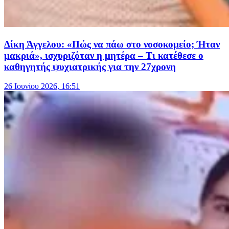
Δίκη Άγγελου: «Πώς να πάω στο νοσοκομείο; Ήταν
μακριά», ισχυριζόταν η μητέρα – Τι κατέθεσε ο
καθηγητής ψυχιατρικής για την 27χρονη
26 Ιουνίου 2026, 16:51