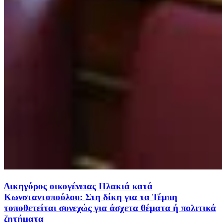
Δικηγόρος οικογένειας Πλακιά κατά
Κωνσταντοπούλου: Στη δίκη για τα Τέμπη
τοποθετείται συνεχώς για άσχετα θέματα ή πολιτικά
ζητήματα