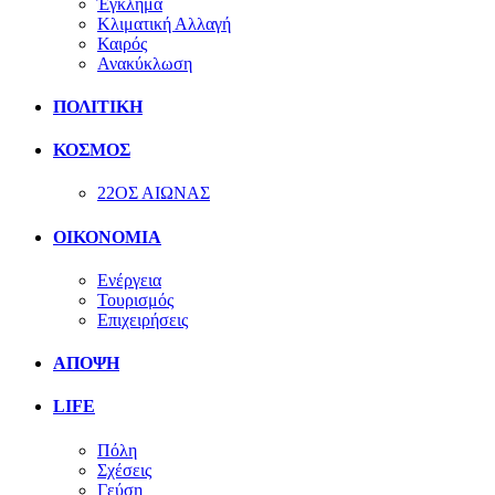
Έγκλημα
Κλιματική Αλλαγή
Καιρός
Ανακύκλωση
ΠΟΛΙΤΙΚΗ
ΚΟΣΜΟΣ
22ΟΣ ΑΙΩΝΑΣ
ΟΙΚΟΝΟΜΙΑ
Ενέργεια
Τουρισμός
Επιχειρήσεις
ΑΠΟΨΗ
LIFE
Πόλη
Σχέσεις
Γεύση