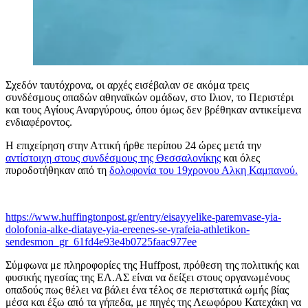
Σχεδόν ταυτόχρονα, οι αρχές εισέβαλαν σε ακόμα τρεις
συνδέσμους οπαδών αθηναϊκών ομάδων, στο Ιλιον, το Περιστέρι
και τους Αγίους Αναργύρους, όπου όμως δεν βρέθηκαν αντικείμενα
ενδιαφέροντος.
Η επιχείρηση στην Αττική ήρθε περίπου 24 ώρες μετά την
αντίστοιχη στους συνδέσμους της Θεσσαλονίκης
και όλες
πυροδοτήθηκαν από τη
δολοφονία του 19χρονου Αλκη Καμπανού.
https://www.huffingtonpost.gr/entry/eisayyelike-paremvase-yia-
dolofonia-alke-diataye-yia-ereenes-se-yrafeia-athletikon-
sendesmon_gr_61fd4e93e4b0725faac977ee
Σύμφωνα με πληροφορίες της Huffpost, πρόθεση της πολιτικής και
φυσικής ηγεσίας της ΕΛ.ΑΣ είναι να δείξει στους οργανωμένους
οπαδούς πως θέλει να βάλει ένα τέλος σε περιστατικά ωμής βίας
μέσα και έξω από τα γήπεδα, με πηγές της Λεωφόρου Κατεχάκη να