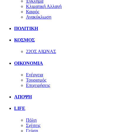
Έγκλημα
Κλιματική Αλλαγή
Καιρός
Ανακύκλωση
ΠΟΛΙΤΙΚΗ
ΚΟΣΜΟΣ
22ΟΣ ΑΙΩΝΑΣ
ΟΙΚΟΝΟΜΙΑ
Ενέργεια
Τουρισμός
Επιχειρήσεις
ΑΠΟΨΗ
LIFE
Πόλη
Σχέσεις
Γεύση