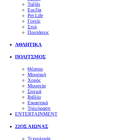
Ταξίδι
Ευεξία
Pet Life
Γονείς
Στυλ
Προτάσεις
ΑΘΛΗΤΙΚΑ
ΠΟΛΙΤΣΜΟΣ
Θέατρο
Μουσική
Χορός
Μουσεία
Σινεμά
Βιβλίο
Εικαστικά
Τηλεόραση
ENTERTAINMENT
22ΟΣ ΑΙΩΝΑΣ
Τεχνολογία