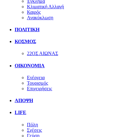
Έγκλημα
Κλιματική Αλλαγή
Καιρός
Ανακύκλωση
ΠΟΛΙΤΙΚΗ
ΚΟΣΜΟΣ
22ΟΣ ΑΙΩΝΑΣ
ΟΙΚΟΝΟΜΙΑ
Ενέργεια
Τουρισμός
Επιχειρήσεις
ΑΠΟΨΗ
LIFE
Πόλη
Σχέσεις
Γεύση