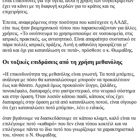
είναι επικίνδυνες για την υγεία, αλλά η χρήση των συγκεκριμένων
έχει να κάνει με τη διαφυγή κερδών για το κράτος και τις
επιχειρήσεις.
Έπειτα, αναφερόμενος στην ποσότητα που κατέσχεσε η ΑΑΔΕ,
είπε πως ήταν βιομηχανικού τύπου που παρασκευάζονταν για άλλες
χρήσεις. «Το οινόπνευμα το χρησιμοποιούμε σε νοσοκομεία, στις
ιατρικές πρακτικές, ως αντισηπτικό. Είναι απαραίτητο συστατικό σε
πάρα πολλές ιατρικές πράξεις. Αυτή η αιθανόλη προορίζεται γι’
αυτά και όχι για κατανάλωση σε ποτά», πρόσθεσε ο κ. Θωμαΐδης.
Οι τοξικές επιδράσεις από τη χρήση μεθανόλης
«Η επικινδυνότητα της μεθανόλης είναι γνωστή. Τα ποτά μπόμπες,
ανάλογα με πόσο θα καταναλώσουμε μπορούν να προκαλέσουν
έως και θάνατο. Αρχικά όμως προκαλούν ίλιγγο, ζαλάδες,
πονοκέφαλο, διαταραχές στο γαστρεντερικό, στο νευρικό σύστημα
και στην όραση. Όταν λοιπόν κάποιο παιδί, κάποιος νέος έχει
διαταραχές στην όραση μετά από κατανάλωση ποτού, είναι σίγουρο
ότι έχει καταναλώσει ποτό μπόμπα», λέει ο ειδικός.
όταν βγαίνουμε να διασκεδάσουμε σε κάποιο κλαμπ, καλό είναι να
επιλέγουμε ποτό «καθαρό» που δεν είναι τύπου κοκτέιλ και να
επιλέγουμε πάντα το ίδιο ποτό που γνωρίζουμε τα χαρακτηριστικά
του, τόνισε ο Ν. Θωμαΐδης