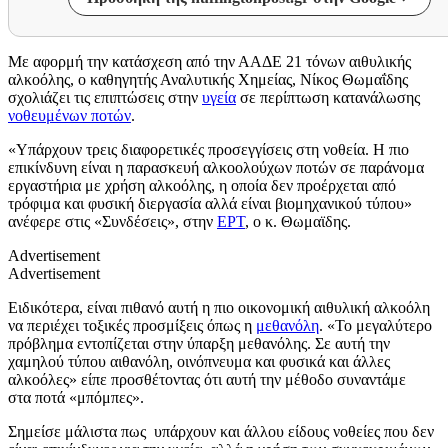
Με αφορμή την κατάσχεση από την ΑΑΔΕ 21 τόνων αιθυλικής
αλκοόλης, ο καθηγητής Αναλυτικής Χημείας, Νίκος Θωμαΐδης
σχολιάζει τις επιπτώσεις στην
υγεία
σε περίπτωση κατανάλωσης
νοθευμένων ποτών
.
«Υπάρχουν τρεις διαφορετικές προσεγγίσεις στη νοθεία. Η πιο
επικίνδυνη είναι η παρασκευή αλκοολούχων ποτών σε παράνομα
εργαστήρια με χρήση αλκοόλης, η οποία δεν προέρχεται από
τρόφιμα και φυσική διεργασία αλλά είναι βιομηχανικού τύπου»
ανέφερε στις «Συνδέσεις», στην
ΕΡΤ
, ο κ. Θωμαϊδης.
Advertisement
Advertisement
Ειδικότερα, είναι πιθανό αυτή η πιο οικονομική αιθυλική αλκοόλη
να περιέχει τοξικές προσμίξεις όπως η
μεθανόλη
. «Το μεγαλύτερο
πρόβλημα εντοπίζεται στην ύπαρξη μεθανόλης. Σε αυτή την
χαμηλού τύπου αιθανόλη, οινόπνευμα και φυσικά και άλλες
αλκοόλες» είπε προσθέτοντας ότι αυτή την μέθοδο συναντάμε
στα ποτά «μπόμπες».
Σημείσε μάλιστα πως υπάρχουν και άλλου είδους νοθείες που δεν