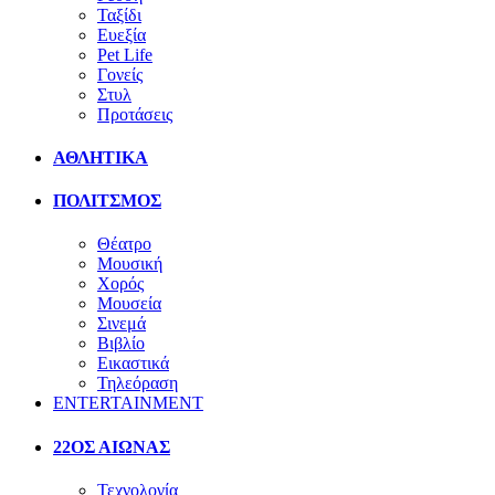
Ταξίδι
Ευεξία
Pet Life
Γονείς
Στυλ
Προτάσεις
ΑΘΛΗΤΙΚΑ
ΠΟΛΙΤΣΜΟΣ
Θέατρο
Μουσική
Χορός
Μουσεία
Σινεμά
Βιβλίο
Εικαστικά
Τηλεόραση
ENTERTAINMENT
22ΟΣ ΑΙΩΝΑΣ
Τεχνολογία