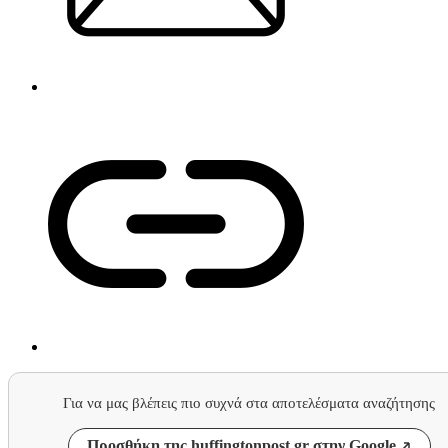
Για να μας βλέπεις πιο συχνά στα αποτελέσματα αναζήτησης
Προσθήκη της huffingtonpost.gr στην Google