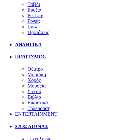
Ταξίδι
Ευεξία
Pet Life
Γονείς
Στυλ
Προτάσεις
ΑΘΛΗΤΙΚΑ
ΠΟΛΙΤΣΜΟΣ
Θέατρο
Μουσική
Χορός
Μουσεία
Σινεμά
Βιβλίο
Εικαστικά
Τηλεόραση
ENTERTAINMENT
22ΟΣ ΑΙΩΝΑΣ
Τεχνολογία