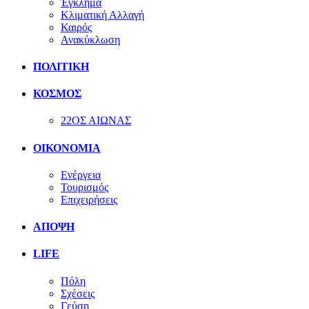
Έγκλημα
Κλιματική Αλλαγή
Καιρός
Ανακύκλωση
ΠΟΛΙΤΙΚΗ
ΚΟΣΜΟΣ
22ΟΣ ΑΙΩΝΑΣ
ΟΙΚΟΝΟΜΙΑ
Ενέργεια
Τουρισμός
Επιχειρήσεις
ΑΠΟΨΗ
LIFE
Πόλη
Σχέσεις
Γεύση